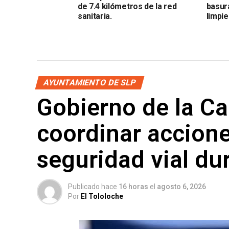
de 7.4 kilómetros de la red
basur
sanitaria.
limpi
AYUNTAMIENTO DE SLP
Gobierno de la Cap
coordinar accione
seguridad vial du
Publicado hace
16 horas
el
agosto 6, 2026
Por
El Tololoche