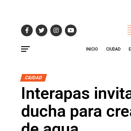
INICIO
CIUDAD
CIUDAD
Interapas invit
ducha para crea
de agua