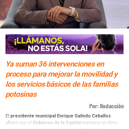
Ya suman 36 intervenciones en
proceso para mejorar la movilidad y
los servicios básicos de las familias
potosinas
Por: Redacción
El
presidente municipal Enrique Galindo Ceballos
afirmó que el
Gobierno de la Capital
mantiene un ritmo