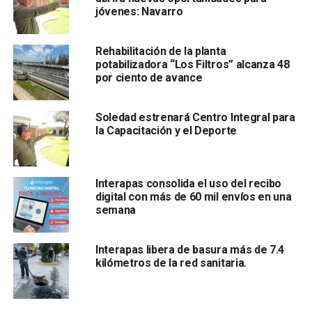
jóvenes: Navarro
Rehabilitación de la planta
potabilizadora “Los Filtros” alcanza 48
También se atendió una fuga de aguas residuales en calle
por ciento de avance
Siria, en la colonia Simón Díaz, además de realizar labores
preventivas de limpieza en las calles Kepler y Curie, en la
colonia Progreso.
Soledad estrenará Centro Integral para
la Capacitación y el Deporte
Interapas consolida el uso del recibo
digital con más de 60 mil envíos en una
En la zona norte se realizaron trabajos en avenida Benito
semana
Juárez de El Mezquital; Benito Quezada en Wenceslao
Victoria; y en el cruce de Papagayos y Gorrión, la colonia
Las Julias, donde se liberó el flujo en la red sanitaria.
Interapas libera de basura más de 7.4
kilómetros de la red sanitaria.
En el municipio d
e Soledad de Graciano Sánchez
también se realizaron trabajos de limpieza y desazolve en