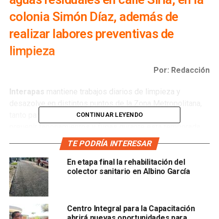
colonia Simón Díaz, además de
realizar labores preventivas de
limpieza
Por: Redacción
Interapas
mantiene trabajos diarios de limpieza y
desazolve en distintos puntos de la Zona Metropolitana,
tanto para atender reportes ciudadanos como para
CONTINUAR LEYENDO
prevenir taponamientos y fugas durante esta temporada
de lluvias.
TE PODRÍA INTERESAR
En la zona sur, las cuadril las trabajaron sobre la calle
En etapa final la rehabilitación del
colector sanitario en Albino García
Toma de Granaditas de la colonia Constitución, donde el
drenaje principal estaba bloqueado por tierra, lodo, azolve
y basura acumulada. Tras la limpieza, la red sanitaria
recuperó su funcionamiento normal.
Centro Integral para la Capacitación
abrirá nuevas oportunidades para