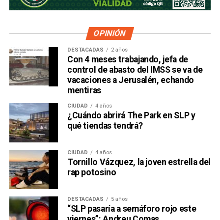
OPINIÓN
DESTACADAS
2 años
Con 4 meses trabajando, jefa de
control de abasto del IMSS se va de
vacaciones a Jerusalén, echando
mentiras
CIUDAD
4 años
¿Cuándo abrirá The Park en SLP y
qué tiendas tendrá?
CIUDAD
4 años
Tornillo Vázquez, la joven estrella del
rap potosino
DESTACADAS
5 años
“SLP pasaría a semáforo rojo este
viernes”: Andreu Comas