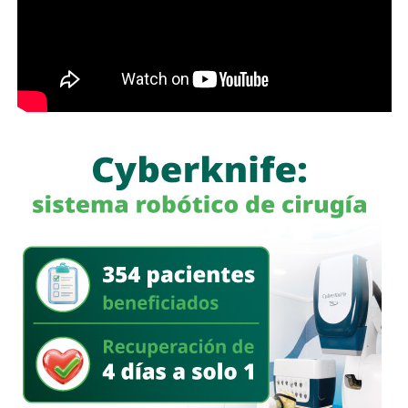
nos conviene saber qué está haciendo nuestro policía”,
afirmó.
García Cázares
llamó a la ciudadanía a denunciar
cualquier conducta irregular y aclaró que el llamado no se
limita a la corporación municipal, sino que abarca a todas
las policías que operan en el estado. Habló de una
“apertura total” de la dependencia para recibir esas
denuncias.
También lee:
Guardia Civil detiene a cuatro presuntos
delincuentes y asegura armas durante operativos en SLP