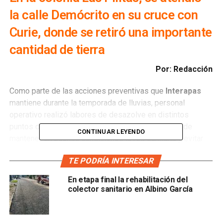
la calle Demócrito en su cruce con
Curie, donde se retiró una importante
cantidad de tierra
Por: Redacción
Como parte de las acciones preventivas que
Interapas
mantiene durante la temporada de lluvias, personal
operativo realizó labores de desazolve en distintos
puntos de la zona sur de la ciudad, con el objetivo de
CONTINUAR LEYENDO
mantener en buenas condiciones la red sanitaria y evitar
problemas derivados de taponamientos.
TE PODRÍA INTERESAR
En la colonia Satélite, sobre
República de Honduras
En etapa final la rehabilitación del
esquina con Calzada de Guadalupe
, se realizó la
colector sanitario en Albino García
limpieza de una línea sanitaria que presentaba
escurrimientos de aguas residuales. Tras las maniobras
de desazolve, la red quedó operando de manera adecuada