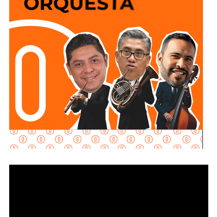
qué acción realizaban y por qué se detuvieron ahí.
Adelantó que el resultado de las diligencias definirá si
hubo alguna irregularidad.
Al momento de la entrevista, la fiscal no había tenido
contacto con
Juan Antonio Villa Gutiérrez
, comisario de la
Secretaría de Seguridad Pública y
Protección Ciudadana Municipal (SSPC)
, ni con el
alcalde Enrique Galindo Ceballos
, sobre este caso.
La titular de la
FGESLP
sostuvo que el escrutinio sobre la
actuación policial es de interés público. “A todo el mundo