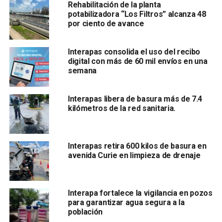
Rehabilitación de la planta
y con niveles normales de funcionamiento.
potabilizadora “Los Filtros” alcanza 48
por ciento de avance
Interapas consolida el uso del recibo
digital con más de 60 mil envíos en una
semana
Interapas libera de basura más de 7.4
Por otra parte, en la colonia Las Pilitas, se atendió la calle
kilómetros de la red sanitaria.
Demócrito en su cruce con Curie, donde se retiró una
importante cantidad de tierra y escombro acumulado
dentro de la tubería. El organismo dará seguimiento a este
Interapas retira 600 kilos de basura en
punto para implementar las acciones necesarias que
avenida Curie en limpieza de drenaje
permitan mejorar las condiciones del drenaje en la zona.
ARTÍCULOS RELACIONADOS:
CALZADA DE GUADALUPE
Interapa fortalece la vigilancia en pozos
INTERAPAS
REPÚBLICA DE HONDURAS
para garantizar agua segura a la
población
SIGUIENTE