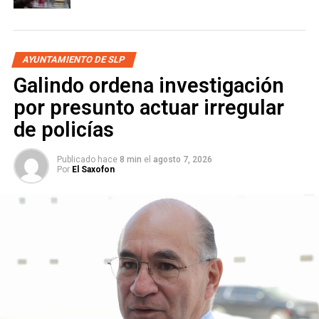
Se une Coordinación Municipal de Derechos
Humanos al respeto de las poblaciones LGBTIQ+
NO TE PIERDAS
AYUNTAMIENTO DE SLP
Continúan en Villa de Pozos jornadas de
reforstación
Galindo ordena investigación
por presunto actuar irregular
de policías
Publicado hace
8 min
el
agosto 7, 2026
Por
El Saxofon