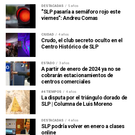
DESTACADAS
5 años
“SLP pasaría a semáforo rojo este
viernes”: Andreu Comas
CIUDAD
4 años
Crudo, el club secreto oculto en el
Centro Histórico de SLP
ESTADO
3 años
A partir de enero de 2024 ya no se
cobrarán estacionamientos de
centros comerciales
#4 TIEMPOS
4 años
La disputa por el triángulo dorado de
SLP | Columna de Luis Moreno
DESTACADAS
4 años
SLP podría volver en enero a clases
online