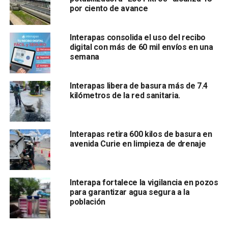
perfectas condiciones la infraestructura sanitaria que
por ciento de avance
debido a la antigüedad y la acumulación de basura,
colapsó hace un par de semanas.
Interapas consolida el uso del recibo
digital con más de 60 mil envíos en una
El organismo busca realizar un trabajo de calidad en esta
semana
zona para descartar problemas futuros a mediano y largo
plazo, por lo mismo se introduce en el lugar un tubo de un
Interapas libera de basura más de 7.4
material plástico denominado PEAD, que resiste los
kilómetros de la red sanitaria.
impactos provocados por vehículos pesados y tiene una
fuerte barrera contra la humedad.
Interapas retira 600 kilos de basura en
avenida Curie en limpieza de drenaje
Interapa fortalece la vigilancia en pozos
para garantizar agua segura a la
población
En la zona trabaja maquinaria pesada y cuadrillas de
trabajadores que reconstruyen el colector, por lo que