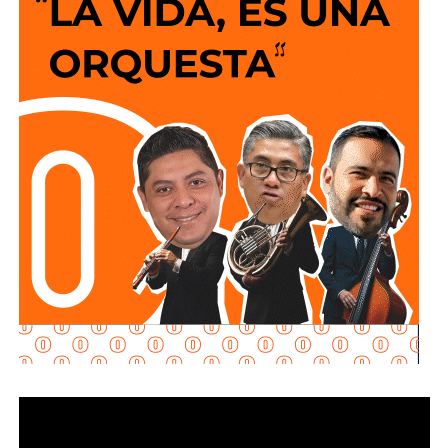
Estas acciones tienen como objetivo
incrementar la
visibilidad
de los reductores de velocidad,
favorecer
una
circulación más segura y brindar
mejores condiciones
para
automovilistas, motociclistas, ciclistas y
peatones
que diariamente utilizan esta importante vialidad.
El
Gobierno de la Capital
agradece la comprensión y
colaboración de la ciudadanía durante el desarrollo de
estas labores e invita a
respetar
la señalización
instalada, conducir con moderación y atender las
indicaciones
del personal que participa en los trabajos, a