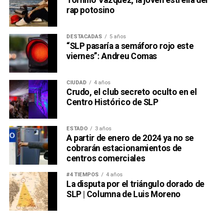
Tornillo Vázquez, la joven estrella del
rap potosino
DESTACADAS
5 años
“SLP pasaría a semáforo rojo este
viernes”: Andreu Comas
CIUDAD
4 años
Crudo, el club secreto oculto en el
Centro Histórico de SLP
ESTADO
3 años
A partir de enero de 2024 ya no se
cobrarán estacionamientos de
centros comerciales
#4 TIEMPOS
4 años
La disputa por el triángulo dorado de
SLP | Columna de Luis Moreno