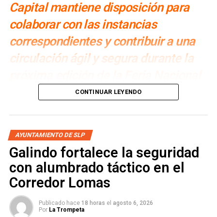
Capital mantiene disposición para
colaborar con las instancias
correspondientes y contribuir a una
circulación ágil y segura durante la
próxima edición de la Feria Nacional
Potosina
CONTINUAR LEYENDO
Por: Redacción
Como parte de su compromiso con la movilidad y la
AYUNTAMIENTO DE SLP
seguridad de la ciudadanía, el
Gobierno de la Capital
se
Galindo fortalece la seguridad
declara listo para
coordinar
las acciones que
correspondan en
materia de movilidad y seguridad vial
con alumbrado táctico en el
durante la próxima edición de la
Feria Nacional Potosina
Corredor Lomas
(Fenapo) 2026
, informó la
secretaria General del
Ayuntamiento, Ángeles Rodríguez Aguirre.
Publicado hace
18 horas
el
agosto 6, 2026
Por
La Trompeta