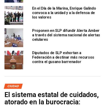
compañeros, dijo que “les expresamos nuestro mayor
En el Día de la Marina, Enrique Galindo
respeto y apoyo incondicional para no permitir que se les
convoca a la unidad y a la defensa de
siga agrediendo”.
los valores
“Hay dos quejas ante la
Comisión Estatal de Derechos
Proponen en SLP difundir Alerta Amber
Humanos
y además aquí vamos a tomar medidas para
a través del sistema nacional de alertas
evitar la violencia política y de género y como mujer y
celulares
diputada me solidarizo para rechazar cualquier violencia
física, verbal, psicológica, económica, sexual, emocional,
Diputados de SLP exhortan a
no podemos permitir que eso siga ocurriendo”, expuso.
Federación a destinar más recursos
contra el gusano barrenador
CIUDAD
El sistema estatal de cuidados,
atorado en la burocracia:
Añadió que “no podemos permitir algún tipo de violencia