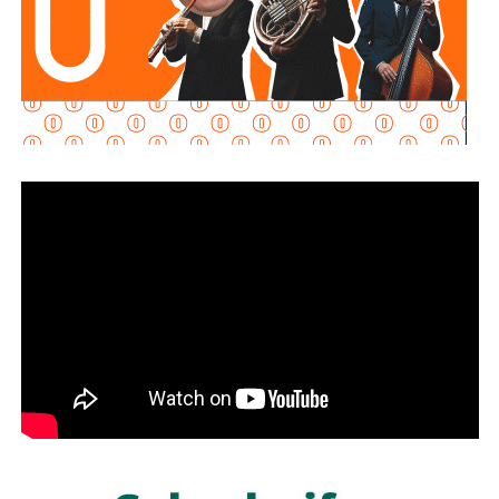
disposición para que Uber complete el procedimiento
y pueda operar conforme a la ley, por lo que descartó que
exista una postura de persecución hacia la empresa.
“No es un tema de persecución ni de cacería. Al contrario,
buscamos que ellos mismos nos ayuden a que la
empresa cumpla con la legalidad y con todo lo que
establecen las leyes locales”, afirmó.
La secretaria agregó qu
e incluso han sostenido
reuniones con algunos operadores interesados en
prestar el servicio mediante la plataforma,
También lee:
Medio tiempo: Amor en tiempos de
Geopolítica y futbol | Reflexión de J.C. Haro