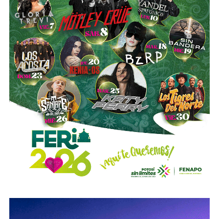
mejor servicio, mientras que la ciudadanía podrá elegir la
opción que considere más conveniente”, comentó.
La titular de la SCT reiteró que, mientras Uber no complete
el procedimiento administrativo y cumpla con las
obligaciones previstas en la ley, la plataforma no podrá
prestar el servicio de transporte en San Luis Potosí.
También lee:
Ya es oficial: MiTaxi será la plataforma oficial
de transporte de la Fenapo 2026