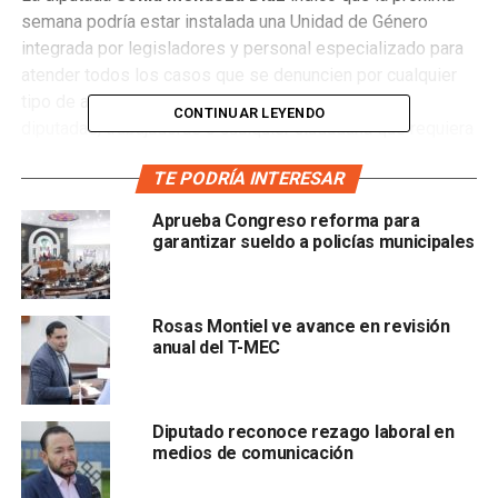
semana podría estar instalada una Unidad de Género
integrada por legisladores y personal especializado para
atender todos los casos que se denuncien por cualquier
tipo de agresión en contra de las mujeres ya sea
CONTINUAR LEYENDO
diputadas, trabajadoras o cualquier ciudadana que requiera
ayuda.
TE PODRÍA INTERESAR
Mendoza Díaz dijo: “
Estamos atendiendo los detalles
Aprueba Congreso reforma para
de su integración
y esperamos la aprobación de la Junta
garantizar sueldo a policías municipales
de Coordinación Política, pero hay buenas expectativas
para su instalación la próxima semana,
independientemente de que le daremos seguimiento a las
Rosas Montiel ve avance en revisión
resoluciones de cualquier órgano institucional sobre los
anual del T-MEC
asuntos denunciados por compañeras legisladoras”.
La legisladora hizo un llamado para que, quienes han
Diputado reconoce rezago laboral en
cometido acciones de abuso contra las mujeres, se
medios de comunicación
abstengan y en el caso específico de las diputadas que
han presentado denuncias contra algunos de sus