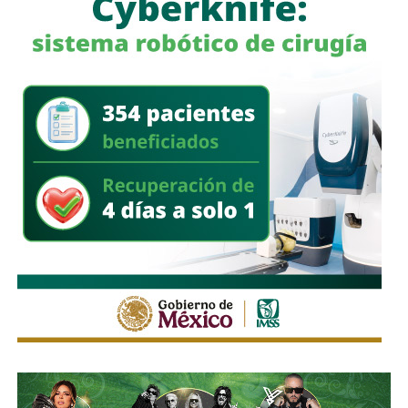
a quienes se les ha explicado el proceso de
regularización.
Asimismo, sostuvo que el incumplimiento de
la empresa
deja a los propios conductores en una situación de
vulnerabilidad,
al no contar con las condiciones legales
previstas por la normativa estatal.
“Es la empresa la que no cumple con lo que las leyes
locales establecen y eso deja a los operadores en estado
de indefensión”, señaló.
Respecto a la llegada de nuevas plataformas digitales al
estado
, Martínez Acosta consideró que la
competencia representa una oportunidad para
mejorar la calidad del servicio de transporte.
“Hoy el gremio del taxismo entiende que la competencia
es buena. Ellos estarán tratando de mejorar y brindar un