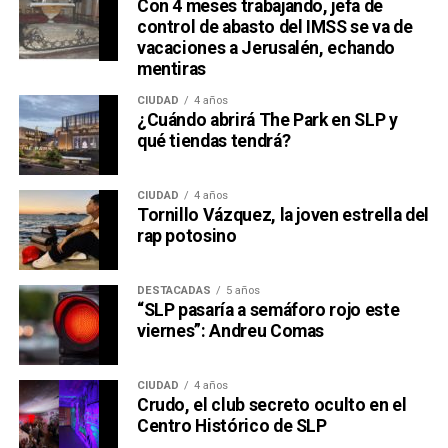
Con 4 meses trabajando, jefa de
control de abasto del IMSS se va de
vacaciones a Jerusalén, echando
mentiras
CIUDAD
4 años
¿Cuándo abrirá The Park en SLP y
qué tiendas tendrá?
CIUDAD
4 años
Tornillo Vázquez, la joven estrella del
rap potosino
DESTACADAS
5 años
“SLP pasaría a semáforo rojo este
viernes”: Andreu Comas
CIUDAD
4 años
Crudo, el club secreto oculto en el
Centro Histórico de SLP