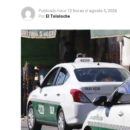
Publicado hace
12 horas
el
agosto 5, 2026
Por
El Tololoche