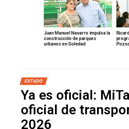
Juan Manuel Navarro impulsa la
Ricar
construcción de parques
progr
urbanos en Soledad
Pozo
ESTADO
Ya es oficial: MiT
oficial de transpo
2026