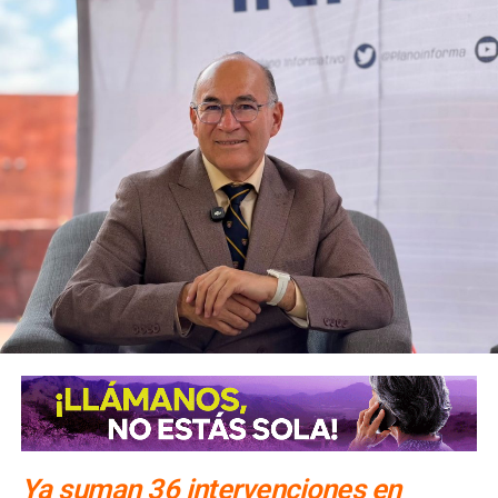
alternativa,
se contará con un acceso secundario por
avenida Simón Díaz, p
roveniente de avenida de la
Constitución.
Para la salida del recinto,
el flujo vehicular se distribuirá
principalmente hacia Circuito Potosí,
mediante la
incorporación desde avenida de las Torres. Como salida
secundaria, los automovilistas podrán continuar por esta
misma vialidad para incorporarse a avenida Simón Díaz,
con dirección a avenida de la Constitución y el
fraccionamiento Simón Díaz.
Como parte de la estrategia de movilidad, la avenida
Francisco Martínez de la Vega, en el tramo comprendido
entre avenida de las Torres y avenida Simón Díaz,
permanecerá cerrada al tránsito vehicular.
El primer
tramo, de avenida de las Torres al callejón peatonal
América del Sur,
Ya suman 36 intervenciones en