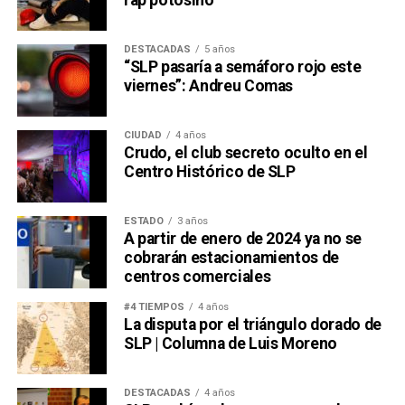
rap potosino
DESTACADAS
5 años
“SLP pasaría a semáforo rojo este
viernes”: Andreu Comas
CIUDAD
4 años
Crudo, el club secreto oculto en el
Centro Histórico de SLP
ESTADO
3 años
A partir de enero de 2024 ya no se
cobrarán estacionamientos de
centros comerciales
#4 TIEMPOS
4 años
La disputa por el triángulo dorado de
SLP | Columna de Luis Moreno
DESTACADAS
4 años