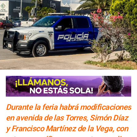
durante la administración
. Añadió que el
parque lineal
Tatanacho se integra a la visión de recuperación de
espacios públicos de Caminos de Paz,
por lo que será
entregado rehabilitado, iluminado y con intervenciones en
sus inmediaciones.
María Eugenia Vilet,
en representación de las familias
beneficiarias, destacó que el inicio de los trabajos
representa una respuesta a décadas de solicitudes
vecinales y lo calificó como un acto de justicia social.
Habitantes de la zona reconocieron también la atención
del Gobierno de la Capital a sus peticiones.
En el
arranque participaron representantes de la Mesa de
Paz, en coordinación con el Gobierno Federal
Durante la feria habrá modificaciones
en avenida de las Torres, Simón Díaz
y Francisco Martínez de la Vega, con