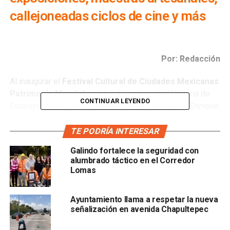
callejoneadas ciclos de cine y más
Por: Redacción
Al inaugurar el
Festival Cultural de Ciudades Mexicanas
Patrimonio Mundial,
celebrado en la ciudad Victoria de
CONTINUAR LEYENDO
Durango, Durango, el alcalde de
San Luis Capital, Enrique
Galindo Ceballos,
en su calidad de Presidente de esta
Asociación, destacó lo enriquecedor del intercambio
TE PODRÍA INTERESAR
cultural entre ciudades que son referente de historia,
Galindo fortalece la seguridad con
cultura y tradiciones, categoría a la que pertenece San Luis
alumbrado táctico en el Corredor
Capital.
Lomas
Ayuntamiento llama a respetar la nueva
señalización en avenida Chapultepec
Afirmó, que estos son grandes encuentros que promueven
en todo el mundo las ciudades mexicanas adheridas a la