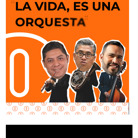
y que los puntos de conexión al sistema público sean
adecuados para garantizar un servicio seguro y eficiente.
Durante las inspecciones pueden determinarse medidas
preventivas y correctivas, para autorizar la incorporación
de nuevos desarrollos a la infraestructura hidráulica
metropolitana.
Con estas supervisiones
, el organismo fortalece la
planeación del crecimiento urbano y contribuye a que
las nuevas redes de agua potable y drenaje
ofrezcan
un servicio confiable a los habitantes.