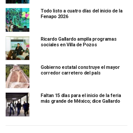
la agroindustria.
Todo listo a cuatro días del inicio de la
Fenapo 2026
Rivera Acevedo destacó que la
Expo Potosí Industrial
2025
Ricardo Gallardo amplía programas
sociales en Villa de Pozos
Gobierno estatal construye el mayor
corredor carretero del país
representa un punto de encuentro estratégico para el
intercambio de ideas, la generación de nuevas
Faltan 15 días para el inicio de la feria
oportunidades de negocio y la consolidación de redes de
más grande de México; dice Gallardo
colaboración entre los sectores público y privado, ya que,
la Expo Industrial 2025 fortalece la confianza de
inversionistas y abre nuevas posibilidades para el
desarrollo de Villa de Pozos y de todo San Luis Potosí.