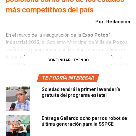
más competitivos del país
Por: Redacción
En el marco de la inauguración de la
Expo Potosí
Industrial 2025,
el Gobierno Municipal de
Villa de Pozo
s
reafirmó su compromiso con las empresas instaladas en
la zona metropolitana de San Luis Potosí al impulsar la
CONTINUAR LEYENDO
cooperación, el desarrollo y la innovación como pilares del
crecimiento económico regional.
TE PODRÍA INTERESAR
La presidenta concejal
Teresa Rivera Acevedo
Soledad tendrá la primer lavandería
acompañó al gobernador del
Estado, Ricardo Gallardo
gratuita del programa estatal
Cardona
y a diversas autoridades estatales durante el
corte de listón inaugural del evento, que congrega a más
de 600 empresas nacionales e internacionales y espera la
Entrega Gallardo ocho perros robot de
asistencia de más de 3,500 visitantes y se consolida
última generación para la SSPCE
como una de las plataformas más importantes del país
para promover la manufactura, la logística, la innovación y