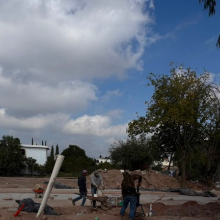
otorgado a Villa de Pozos para formar parte de uno
de los eventos de mayor relevancia y afluencia en
San Luis Potosí, l
o que permitirá fortalecer la promoción turística y cultural
del municipio.
Por último, la presidenta concejal invitó a las y los
asistentes a visitar el stand de Villa de Pozos y conocer
la oferta que tiene el municipio, entre la que destacan su
gastronomía y sus tradiciones, como la emblemática
Procesión de los Cristos, una de las celebraciones que
forman parte de su identidad cultural.