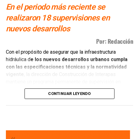
En el periodo más reciente se
realizaron 18 supervisiones en
nuevos desarrollos
Por: Redacción
Con el propósito de asegurar que la infraestructura
hidráulica d
e los nuevos desarrollos urbanos cumpla
con las especificaciones técnicas y la normatividad
vigente
, la dirección de Construcción de Interapas
mantiene un programa permanente de supervisión en
fraccionamientos y centros de población que buscan
CONTINUAR LEYENDO
incorporarse a las redes de agua potable y drenaje.
Estas revisiones tienen como objetivo verificar que las
obras se ejecuten conforme a los proyectos autorizados,
que
las redes de agua potable y alcantarillado
cumplan con los estándares de c alidad,