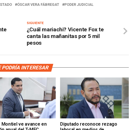
ESTADO
ÓSCAR VERA FÁBREGAT
PODER JUDICIAL
SIGUIENTE
nte
¿Cuál mariachi? Vicente Fox te
canta las mañanitas por 5 mil
pesos
 PODRÍA INTERESAR
 Montiel ve avance en
Diputado reconoce rezago
ión anual del T-MEC
laboral en medios de