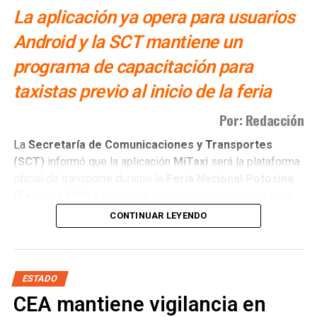
La aplicación ya opera para usuarios
Android y la SCT mantiene un
programa de capacitación para
taxistas previo al inicio de la feria
Por: Redacción
La
Secretaría de Comunicaciones y Transportes
(SCT)
informó que la aplicación
MiTaxi
será la plataforma
oficial de transporte durante la
Feria Nacional Potosina
(Fenapo)
2026
y que ya se encuentra en operación para
usuarios con dispositivos
Android
.
CONTINUAR LEYENDO
La
titular de la dependencia, Araceli Martínez Acosta
,
explicó que el proyecto continúa en proceso de
consolidación y que actualmente se desarrolla una etapa
ESTADO
de capacitación para operadores del servicio de taxi, con
CEA mantiene vigilancia en
horarios flexibles
para facilitar su incorporación a la