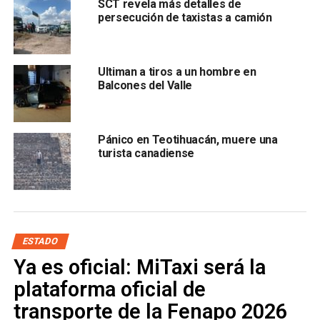
SCT revela más detalles de
persecución de taxistas a camión
Ultiman a tiros a un hombre en
Balcones del Valle
Pánico en Teotihuacán, muere una
turista canadiense
ESTADO
Ya es oficial: MiTaxi será la
Hasta ahora no se ha hecho pública ninguna denuncia
plataforma oficial de
en contra de uno de los hijos de Pedro Carrizales
transporte de la Fenapo 2026
Becerra
, tampoco las autoridades han emitido