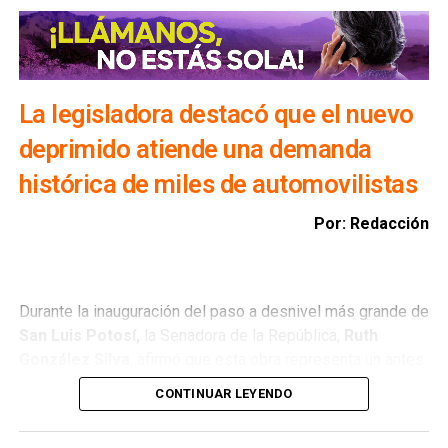
Además, exhortó a la ciudadanía a evitar transitar por el
bulevar Río Santiago durante las lluvias, ya que los
colectores pluviales descargan directamente hacia esa
vialidad, incrementando el riesgo para automovilistas y
peatones.
La legisladora destacó que el nuevo
deprimido atiende una demanda
histórica de miles de automovilistas
Por: Redacción
Durante la inauguración del paso a desnivel más grande de
San Luis Potosí,
la Senadora de la República,
Ruth
González Silva
, afirmó que esta obra representa un antes
y un después para la movilidad del estado al consolidar a
CONTINUAR LEYENDO
San Luis Potosí como una de las entidades con mayor
desarrollo en infraestructura del país, resultado de cinco