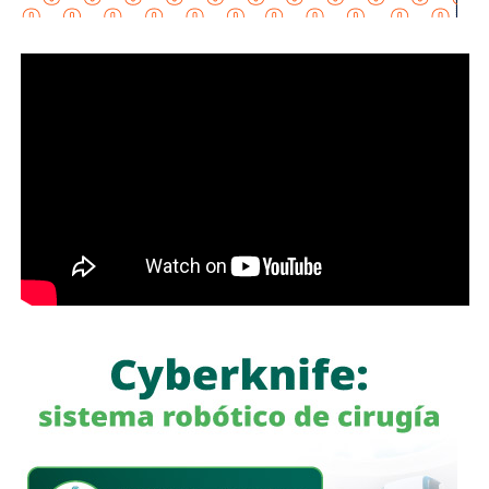
habitacionales, industriales y comerciales, consolidando a
San Luis Potosí como un destino estratégico para el
desarrollo económico.
“Desde hace cinco años comenzó la construcción de un
nuevo
San Luis Potosí,
donde las obras, los programas
sociales y las oportunidades llegan a las cuatro regiones
del estado. Hoy contamos con un
Circuito Potosí
moderno, nuevas carreteras, infraestructura educativa y
proyectos que están transformando la vida de las familias
potosinas”, expresó la Senadora del Partido Verde.