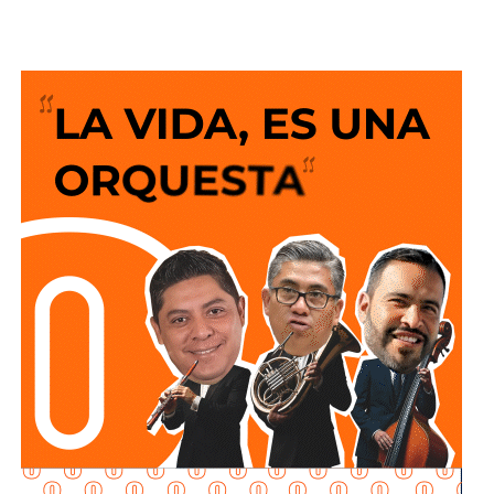
años de trabajo y visión del Gobierno del Cambio.
La legisladora destacó que el nuevo deprimido atiende
una demanda histórica de miles de automovilistas y
permitirá reducir significativamente los tiempos de
traslado, lo que se traduce en una mejor calidad de vida
para las familias potosinas, al disponer de más tiempo
para convivir, además de fortalecer la competitividad del
estado.
Señaló que esta infraestructura también genera mayor
confianza para las inversiones nacionales e
internacionales, al mejorar la conectividad entre las zonas