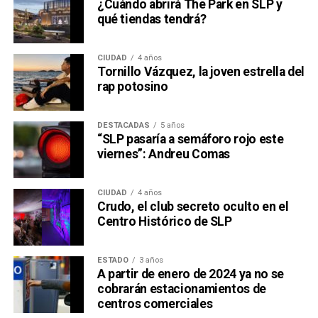
¿Cuándo abrirá The Park en SLP y
qué tiendas tendrá?
CIUDAD
4 años
Tornillo Vázquez, la joven estrella del
rap potosino
DESTACADAS
5 años
“SLP pasaría a semáforo rojo este
viernes”: Andreu Comas
CIUDAD
4 años
Crudo, el club secreto oculto en el
Centro Histórico de SLP
ESTADO
3 años
A partir de enero de 2024 ya no se
cobrarán estacionamientos de
centros comerciales