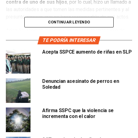
contra de uno de sus hijos
, por lo cual, hizo un llamado a
las autoridades a que tomen las medidas pertinentes y al
presunto agresor, que se haga responsable de sus actos.
CONTINUAR LEYENDO
Además, aseguró que cada persona es responsable de
sus acciones, pero
que los hijos deben ser educados
TE PODRÍA INTERESAR
por los padres, sino la vida se encargará de hacerlo.
Acepta SSPCE aumento de riñas en SLP
“Me dijeron que uno de mis hijos fue denunciado por
violencia. A las autoridades les exijo que si es
responsable lo sancionen. A él le exijo que se comporte
como un hombre responsable. Hay que educar a nuestros
Denuncian asesinato de perros en
Soledad
hijos, porque sino la vida se encargará de educarlos”,
expresó Carrizales Becerra en su cuenta de Twitter.
Afirma SSPC que la violencia se
incrementa con el calor