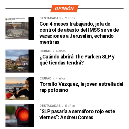
OPINIÓN
DESTACADAS
2 años
Con 4 meses trabajando, jefa de
control de abasto del IMSS se va de
vacaciones a Jerusalén, echando
mentiras
CIUDAD
4 años
¿Cuándo abrirá The Park en SLP y
qué tiendas tendrá?
CIUDAD
4 años
Tornillo Vázquez, la joven estrella del
rap potosino
DESTACADAS
5 años
“SLP pasaría a semáforo rojo este
viernes”: Andreu Comas