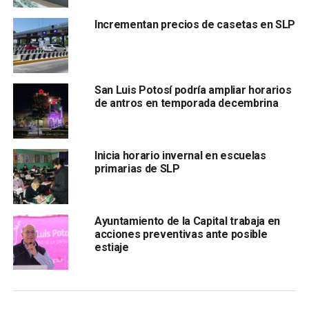
Incrementan precios de casetas en SLP
San Luis Potosí podría ampliar horarios
de antros en temporada decembrina
El presidente municipal indicó que decidió asistir con
autoridades del gobierno federal
para enviar una
Inicia horario invernal en escuelas
solicitud de declaratoria por crisis de agua, en la que
primarias de SLP
se espera que se pueda recibir ayuda de distintas
formas como: financiera, de liberación de derechos
de extracción de agua “ya que está muy controlado”,
Ayuntamiento de la Capital trabaja en
acompañamiento técnico o que se faciliten pipas.
acciones preventivas ante posible
estiaje
Galindo Ceballos exhortó a la población potosina a
seguir pagando el servicio de agua para seguir
recibiendo el servicio.