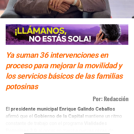
Ya suman 36 intervenciones en
proceso para mejorar la movilidad y
los servicios básicos de las familias
potosinas
Por: Redacción
El
presidente municipal Enrique Galindo Ceballos
afirmó que el
Gobierno de la Capital
mantiene un ritmo
constante de trabajo con el programa
Vialidades
Potosinas 2.0
, al poner en marcha nuevas obras de