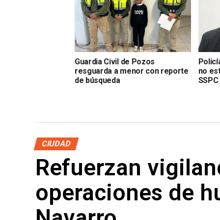
Guardia Civil de Pozos
Polic
resguarda a menor con reporte
no est
de búsqueda
SSPC
CIUDAD
Refuerzan vigilan
operaciones de h
Navarro