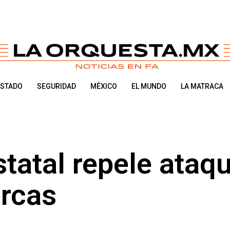
ESTADO
SEGURIDAD
MÉXICO
EL MUNDO
LA MATRACA
statal repele ataq
rcas