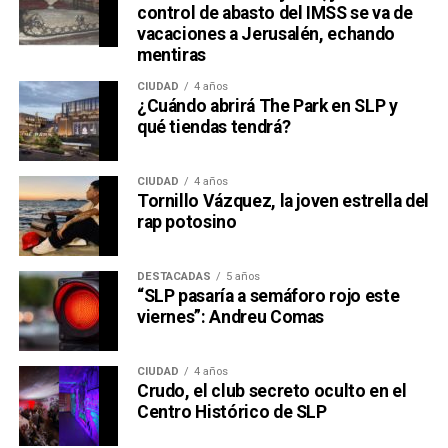
control de abasto del IMSS se va de
vacaciones a Jerusalén, echando
mentiras
CIUDAD
4 años
¿Cuándo abrirá The Park en SLP y
qué tiendas tendrá?
CIUDAD
4 años
Tornillo Vázquez, la joven estrella del
rap potosino
DESTACADAS
5 años
“SLP pasaría a semáforo rojo este
viernes”: Andreu Comas
CIUDAD
4 años
Crudo, el club secreto oculto en el
Centro Histórico de SLP