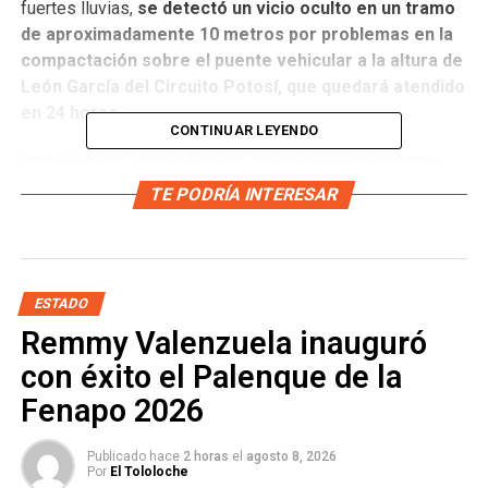
fuertes lluvias,
se detectó un vicio oculto en un tramo
de aproximadamente 10 metros por problemas en la
compactación sobre el puente vehicular a la altura de
León García del Circuito Potosí, que quedará atendido
en 24 horas.
CONTINUAR LEYENDO
Isabel Leticia Vargas Tinajero, titular de la dependencia,
detalló que desde las primeras horas de este miércoles,
TE PODRÍA INTERESAR
ante las lluvias que se presentaron en la ciudad, s
e
supervisaron diversos tramos del nuevo Circuito
Potosí, con la finalidad de detectar y atender en caso
de ser requerido.
ESTADO
Remmy Valenzuela inauguró
con éxito el Palenque de la
Fenapo 2026
Publicado hace
2 horas
el
agosto 8, 2026
Por
El Tololoche