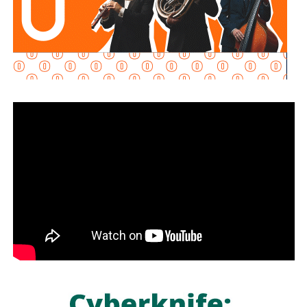
De igual manera, se sancionará a quienes, teniendo
conocimiento de la existencia de una obligación
alimentaria o de un proceso judicial en curso, ayuden al
deudor a ocultar bienes, acepten figurar como titulares
aparentes de estos o realicen actos jurídicos simulados
con el propósito de evitar que se cumplan las
obligaciones alimentarias.
Torres Sánchez, expresó a nombre del Mandatario
Para estas conductas se contempla una sanción de seis
potosino el compromiso de colaboración con el nuevo
meses a tres años de prisión, además de una sanción
Consejo Directivo para trabajar en beneficio de la
pecuniaria de 60 a 300 días del valor de la Unidad de
ciudadanía
“desde el Gobierno del Cambio se impulsan
Medida y Actualización (UMA).
y reconocen las alianzas que fortalecen la justicia y la
legalidad en el Estado,
porque sólo con unidad y trabajo
La iniciativa fue turnada a la Comisión Primera de Justicia
coordinado, vamos a seguir en el camino correcto para la
para su análisis y dictamen correspondiente.
construcción de un San Luis Potosí más fuerte e
incluyente, bajo la premisa de propiciar un ejercicio público
También lee:
Cuauhtli Badillo pide a alcaldes denunciar
basado en el respeto a la ley, priorizando que la justicia
movimientos ligados al huachicol
llegue a todas y todos”.