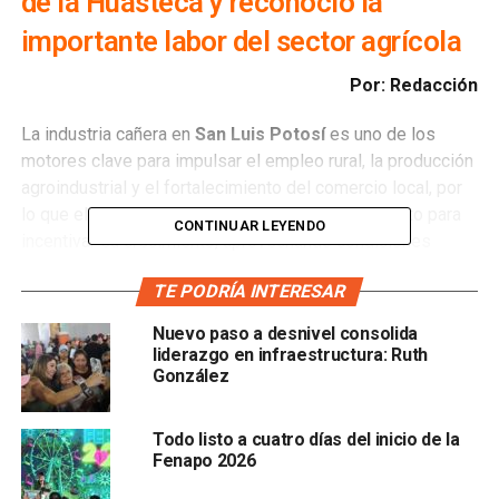
de la Huasteca y reconoció la
importante labor del sector agrícola
Por: Redacción
La industria cañera en
San Luis Potosí
es uno de los
motores clave para impulsar el empleo rural, la producción
agroindustrial y el fortalecimiento del comercio local, por
lo que el
Gobierno del Estado
da acompañamiento para
CONTINUAR LEYENDO
incentivar su crecimiento, aprovechando condiciones
climatológicas como las recientes lluvias.
TE PODRÍA INTERESAR
Lo anterior lo dio a conocer el
secretario general de
Nuevo paso a desnivel consolida
Gobierno, J. Guadalupe Torres Sánchez,
al reunirse con
liderazgo en infraestructura: Ruth
representantes de asociaciones de cañeros de la región
González
Huasteca para escuchar directamente sus necesidades y
gestionar de manera coordinada los recursos estatales y
Todo listo a cuatro días del inicio de la
federales.
Fenapo 2026