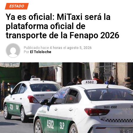
SECRETARIO GENERAL DE GOBIERNO
ESTADO
SIGUIENTE
Ya es oficial: MiTaxi será la
Villa de Pozos consolida nueva preparatoria
plataforma oficial de
NO TE PIERDAS
transporte de la Fenapo 2026
Refuerzan vigilancia en la Huasteca por desfogue de
la presa Zimapán
Publicado hace
4 horas
el
agosto 5, 2026
Por
El Tololoche