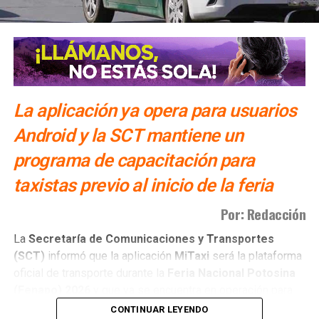
La aplicación ya opera para usuarios
Android y la SCT mantiene un
programa de capacitación para
taxistas previo al inicio de la feria
Por: Redacción
La
Secretaría de Comunicaciones y Transportes
(SCT)
informó que la aplicación
MiTaxi
será la plataforma
oficial de transporte durante la
Feria Nacional Potosina
(Fenapo)
2026
y que ya se encuentra en operación para
usuarios con dispositivos
Android
.
CONTINUAR LEYENDO