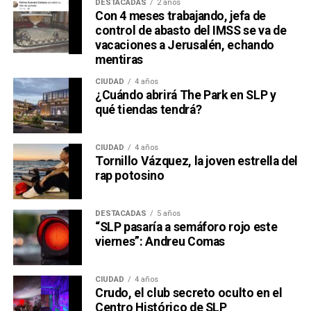
DESTACADAS
2 años
Con 4 meses trabajando, jefa de
control de abasto del IMSS se va de
vacaciones a Jerusalén, echando
mentiras
CIUDAD
4 años
¿Cuándo abrirá The Park en SLP y
qué tiendas tendrá?
CIUDAD
4 años
Tornillo Vázquez, la joven estrella del
rap potosino
DESTACADAS
5 años
“SLP pasaría a semáforo rojo este
viernes”: Andreu Comas
CIUDAD
4 años
Crudo, el club secreto oculto en el
Centro Histórico de SLP