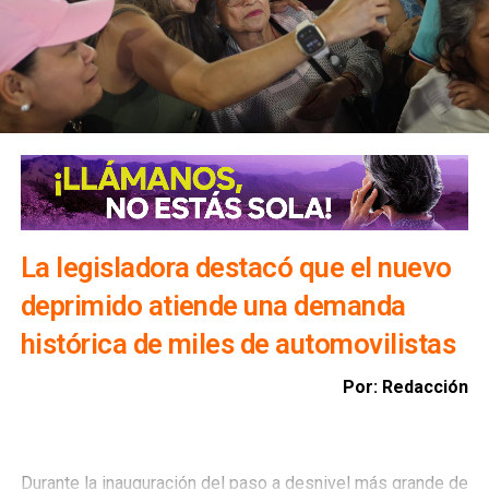
por ciento de su capacidad, un comité técnico determinará
la realización de desfogues controlados para proteger
viviendas, infraestructura y bienes materiales de la
población.
Además, exhortó a la ciudadanía a evitar transitar por el
bulevar Río Santiago durante las lluvias, ya que los
colectores pluviales descargan directamente hacia esa
vialidad, incrementando el riesgo para automovilistas y
peatones.
La legisladora destacó que el nuevo
deprimido atiende una demanda
histórica de miles de automovilistas
Por: Redacción
Durante la inauguración del paso a desnivel más grande de