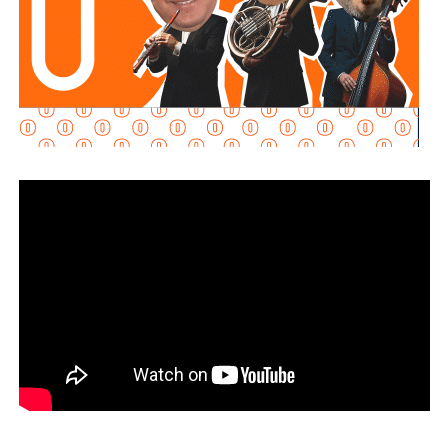
Señaló que esta infraestructura también genera mayor
confianza para las inversiones nacionales e
internacionales, al mejorar la conectividad entre las zonas
habitacionales, industriales y comerciales, consolidando a
San Luis Potosí como un destino estratégico para el
desarrollo económico.
“Desde hace cinco años comenzó la construcción de un
nuevo
San Luis Potosí,
donde las obras, los programas
sociales y las oportunidades llegan a las cuatro regiones
del estado. Hoy contamos con un
Circuito Potosí
moderno, nuevas carreteras, infraestructura educativa y
proyectos que están transformando la vida de las familias
potosinas”, expresó la Senadora del Partido Verde.