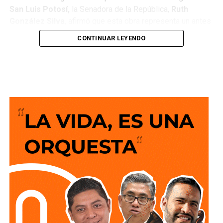
San Luis Potosí,
la Senadora de la República,
Ruth
González Silva
, afirmó que esta obra representa un antes
y un después para la movilidad del estado al consolidar a
CONTINUAR LEYENDO
San Luis Potosí como una de las entidades con mayor
desarrollo en infraestructura del país, resultado de cinco
años de trabajo y visión del Gobierno del Cambio.
La legisladora destacó que el nuevo deprimido atiende
una demanda histórica de miles de automovilistas y
permitirá reducir significativamente los tiempos de
traslado, lo que se traduce en una mejor calidad de vida
para las familias potosinas, al disponer de más tiempo
para convivir, además de fortalecer la competitividad del
estado.