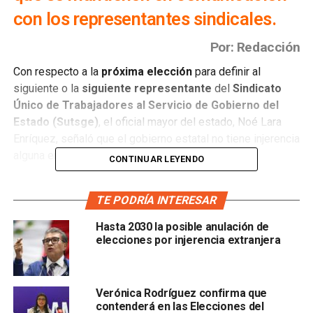
con los representantes
sindicales.
Por: Redacción
Con respecto a la
próxima elección
para definir al
siguiente o la
siguiente representante
del
Sindicato
Único de Trabajadores al
Servicio de Gobierno del
Estado (
Sutsge
)
, el oficial mayor del estado, Noé Lara
Enríquez, señaló que el gobierno estatal no tiene injerencia
alguna en estos procesos.
CONTINUAR LEYENDO
Lara Enríquez,
señaló además que mantienen
TE PODRÍA INTERESAR
comunicación constante con los representantes de cada
sindicato para
atender las solicitudes que realizan
Hasta 2030 la posible anulación de
servidoras y servidores públicos.
elecciones por injerencia extranjera
Verónica Rodríguez confirma que
contenderá en las Elecciones del