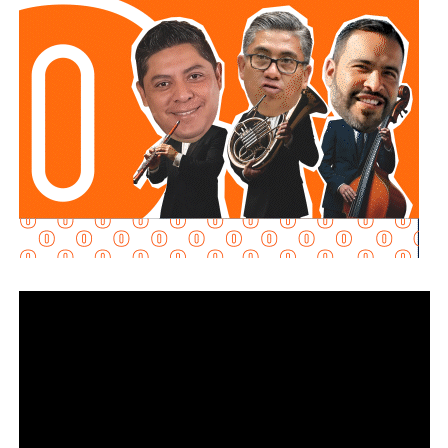
especialmente en condiciones de baja iluminación.
Además la disposición también señala que las personas
conductoras deberán cumplir con las demás medidas de
seguridad previstas en la legislación estatal.
La diputada Brisseire Sánchez López, explicó que
mantener las luces encendidas permite incrementar
la visibilidad de las motocicletas ante otros usuarios
de la vía
, debido a que por sus dimensiones pueden ser
menos perceptibles que otros vehículos, particularmente
durante determinadas condiciones de circulación.
Señaló que esta medida se encuentra contemplada dentro
de estándares internacionales de seguridad vial, entre
ellos los establecidos en la
Convención de Viena sobre
la Circulación Vial, d
e la que México forma parte, y tiene
como finalidad reducir los factores de riesgo asociados
con la circu lación de motocicletas.