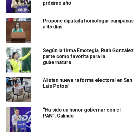
próximo año
Propone diputada homologar campañas
a 45 días
Por último aclaro que el
Gobierno del Estado, busca
garantizar los derechos y garantías
individuales de
cada persona sindicalizada.
Según la firma Emotegia, Ruth González
parte como favorita para la
También lee:
Valeo y sindicato se quieren volar el dinero
gubernatura
de ex empleados en SLP
Alistan nueva reforma electoral en San
Luis Potosí
ARTÍCULOS RELACIONADOS:
ELECCIONES
NOÉ LARA
SADTGE
SINDICATOS
SIGUIENTE
Compra millonaria del IMSS SLP bajo sospecha de
“Ha sido un honor gobernar con el
favoritismo
PAN”: Galindo
NO TE PIERDAS
Solo 10 suspensiones a establecimientos durante
Semana Santa