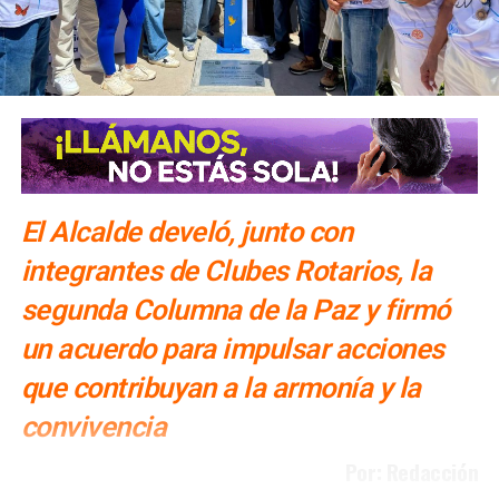
El Alcalde develó, junto con
integrantes de Clubes Rotarios, la
segunda Columna de la Paz y firmó
un acuerdo para impulsar acciones
que contribuyan a la armonía y la
convivencia
Por: Redacción