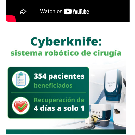
La legisladora destacó que, la Ley General de Movilidad y
Seguridad Vial establece la obligación de las autoridades
competentes de implementar medidas preventivas
orientadas a disminuir los factores de riesgo y garantizar,
en la mayor medida posible, la protección de la vida y la
integridad física de las personas durante sus
desplazamientos por las vías públicas.
Con la reforma aprobada, el marco regulatorio estatal
incorpora medidas adicionales dirigidas a mejorar la