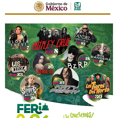
seguridad de quienes utilizan motocicletas y
motonetas,
atendiendo principios y estándares
nacionales e internacionales en materia de movilidad y
seguridad vial.
La utilización de luces encendidas de manera permanente
y de elementos luminosos o reflejantes permitirá facilitar
la identificación de estos vehículos por parte de los
demás conductores, particularmente durante la noche, en
zonas con poca iluminación o ante condiciones que
reduzcan la visibilidad.
La diputada Sánchez López señaló que estas
disposiciones representan una medida preventiva
orientada a proteger la vida de las personas motociclistas,
disminuir la posibilidad de accidentes y reducir la
gravedad de las lesiones y fallecimientos derivados de
siniestros viales.