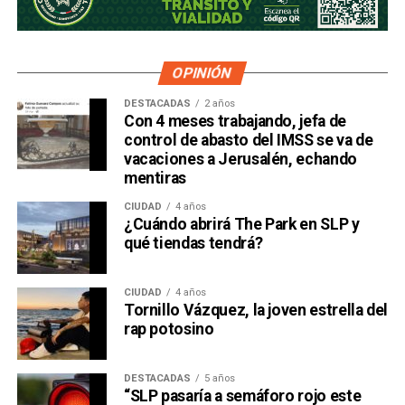
OPINIÓN
DESTACADAS
2 años
Con 4 meses trabajando, jefa de
control de abasto del IMSS se va de
vacaciones a Jerusalén, echando
mentiras
CIUDAD
4 años
¿Cuándo abrirá The Park en SLP y
qué tiendas tendrá?
CIUDAD
4 años
Tornillo Vázquez, la joven estrella del
rap potosino
DESTACADAS
5 años
“SLP pasaría a semáforo rojo este