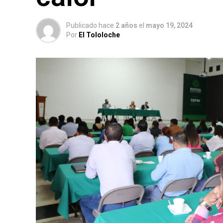
Publicado hace
2 años
el
mayo 19, 2024
Por
El Tololoche