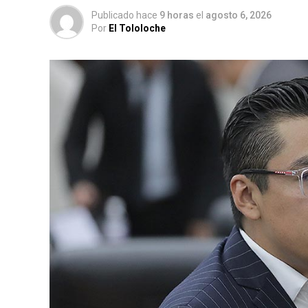
Publicado hace
9 horas
el
agosto 6, 2026
Por
El Tololoche