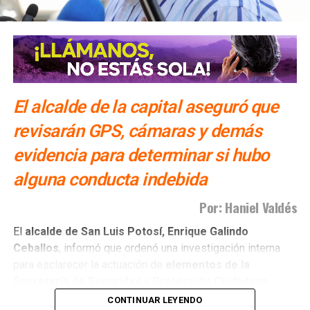
El alcalde de la capital aseguró que
revisarán GPS, cámaras y demás
evidencia para determinar si hubo
alguna conducta indebida
Por: Haniel Valdés
El
alcalde de San Luis Potosí,
Enrique Galindo
Ceballos
, informó que ordenó una investigación interna
para esclarecer la actuación de
elementos de la
Secretaría de Seguridad y Protección Ciudadana
(SSPC) municipal
, luego de que la corporación diera a
CONTINUAR LEYENDO