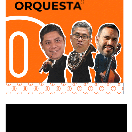
Ayuntamiento, Ángeles Rodríguez Aguirre.
La funcionaria señaló que el
Ayuntamiento de San Luis
Potosí,
a través de la
Secretaría de Seguridad y
Protección Ciudadana y de la Dirección General de
Policía Vial y Movilidad
, manti ene plena disposición para
colaborar con las instancias organizadoras y participar en
los mecanismos de coordinación que se establezcan, con
el propósito de contribuir al desarrollo ordenado del
evento y favorecer una
circulación ágil y segura
en el entorno del recinto ferial.