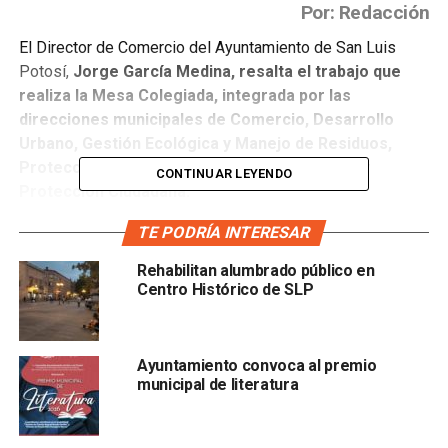
Por: Redacción
El Director de Comercio del Ayuntamiento de San Luis
Potosí,
Jorge García Medina, resalta el trabajo que
realiza la Mesa Colegiada, integrada por las
direcciones municipales de Comercio, Desarrollo
Urbano, Gestión Ecológica y Manejo de Residuos,
Protección Civil y la Secretaría de Seguridad y
CONTINUAR LEYENDO
Protección Ciudadana.
TE PODRÍA INTERESAR
El titular de la dependencia
informó que cada una de las
áreas emiten dictámenes que aseguran que el
Rehabilitan alumbrado público en
proyecto de negocio cumpla con las disposiciones
Centro Histórico de SLP
que establecen los reglamentos vigentes.
El elemento clave en la apertura de un negocio es que
Ayuntamiento convoca al premio
cumpla con las especificaciones del uso de suelo;
hay
municipal de literatura
una atención especial a negocios que generan alto
impacto social como llanteras, salones y jardines de
fiesta, centros nocturnos, entre otros; el objetivo es