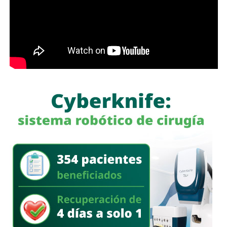
Ángeles Rodríguez
Aguirre
reiteró que el
Gobierno de
la Capital
mantiene una actitud institucional y de
colaboración para sumar esfuerzos en beneficio de las y
los potosinos, así como de las miles de personas que
asistirán a la
Fenapo 2026
, privilegiando en todo
momento la coordinación entre autoridades para
fortalecer
la movilidad y la seguridad vial durante esta
importante celebración.
También lee:
DIF Municipal consolida atención
especializada en salud mental para las familias de San
Luis Capital