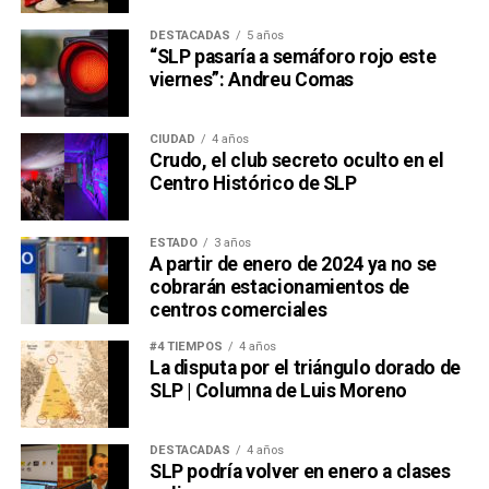
DESTACADAS
5 años
“SLP pasaría a semáforo rojo este
viernes”: Andreu Comas
CIUDAD
4 años
Crudo, el club secreto oculto en el
Centro Histórico de SLP
ESTADO
3 años
A partir de enero de 2024 ya no se
cobrarán estacionamientos de
centros comerciales
#4 TIEMPOS
4 años
La disputa por el triángulo dorado de
SLP | Columna de Luis Moreno
DESTACADAS
4 años
SLP podría volver en enero a clases