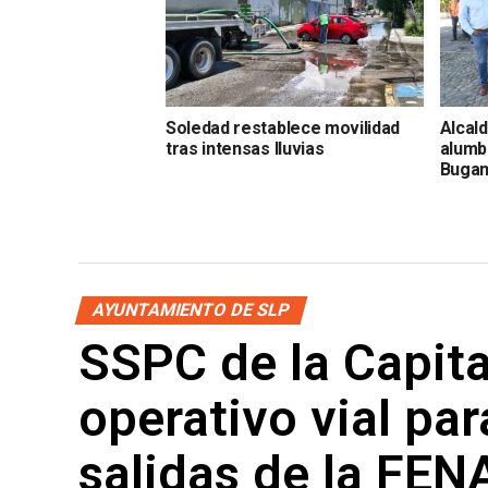
Soledad restablece movilidad
Alcal
tras intensas lluvias
alumb
Bugam
AYUNTAMIENTO DE SLP
SSPC de la Capit
operativo vial par
salidas de la FE