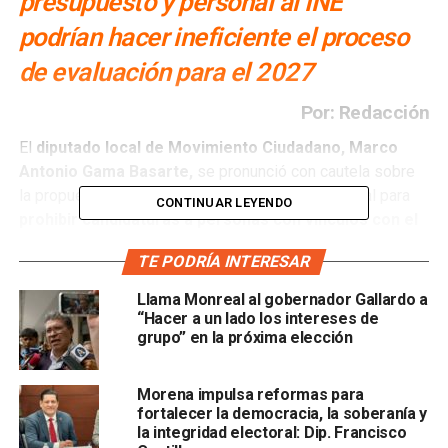
presupuesto y personal al INE
podrían hacer ineficiente el proceso
de evaluación para el 2027
Por: Redacción
El
diputado local de Movimiento Ciudadano, Marco
Antonio Gama Basarte,
se pronunció con cautela sobre
la propuesta impulsada por Morena a nivel nacional para
CONTINUAR LEYENDO
prohibir candidaturas a personas con vínculos con el
crimen organizado
, señalando que si bien
el objetivo es
TE PODRÍA INTERESAR
positivo
, el mecanismo planteado debe revisarse a fondo
antes de que entre en operación.
Llama Monreal al gobernador Gallardo a
“Hacer a un lado los intereses de
El legislador reconoció que
todo lo que contribuya a
grupo” en la próxima elección
transparentar los procesos de selección de
candidatos y garantizar perfiles idóneos es
Morena impulsa reformas para
bienvenido
. “Todo lo que ayude a tener con mayor claridad
fortalecer la democracia, la soberanía y
el perfil del ciudadano que se presenta a una candidatura,
la integridad electoral: Dip. Francisco