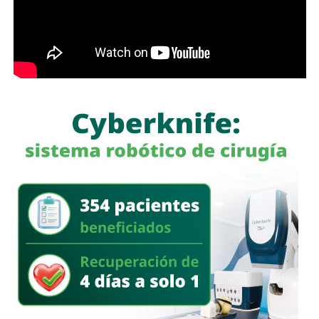
Aqualia después de vender 49% de esa filial al fondo
australiano
IFM Investors
.
Históricamente propiedad de la familia Koplowitz,
FCC se
consolidó como una de las constructoras más
importantes de España
, pero fue acumulando una deuda
que la dejó al borde de la quiebra a mediados de la década