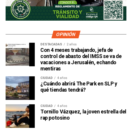
financiero que reparte el control de El Realito con los
dos hombres más poderosos de Televisa está, al
mismo tiempo, camino a convertirse en el mayor
dueño accionario de la propia televisora.
OPINIÓN
DESTACADAS
2 años
Con 4 meses trabajando, jefa de
control de abasto del IMSS se va de
vacaciones a Jerusalén, echando
mentiras
CIUDAD
4 años
¿Cuándo abrirá The Park en SLP y
qué tiendas tendrá?
CIUDAD
4 años
Tornillo Vázquez, la joven estrella del
David Martínez es apodado coloquialmente como “
El
rap potosino
Fantasma de Wall Street
”, y ha adquirido un poder
inmenso en Latinoamérica, especialmente en Argentina,