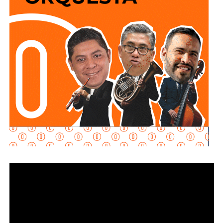
días sin agua a las colonias que dependen de él,
pertenece a dos de los grupos empresariales más
grandes de México: uno controlado por el magnate
Carlos
Slim
, y otro por el financiero regiomontano
David
Martínez Guzmán
, en sociedad con la cúpula de
Grupo
Televisa.
Aquos El Realito es una sociedad integrada por
Aqualia
Gestión Integral de Agua
(44%) y
Aqualia
Infraestructura
(5%), filiales del grupo español
FCC
;
Conoinsa
(50.999%), filial de
Empresas ICA
; y
Servicios
de Agua Trident
(0.001%), filial de la japonesa
Mitsui
.
El bloque Aqualia (49% del consorcio) responde, en última
instancia, a Carlos Slim: de acuerdo con registros
financieros citados por Bankinter y El Economista en
octubre de 2025, Slim controla 81.46% de FCC de forma
directa y otro 7.247% a través de Operadora Inbursa de
Fondos de Inversión. FCC, a su vez, mantiene 51% de