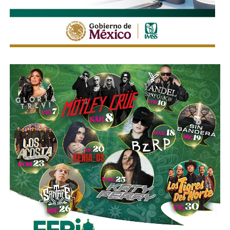
pasada, hasta que
el ingeniero Slim inyectó el capital
necesario para salvar a la compañía y convertirse en
su principal accionista
. Desde su llegada, se han hecho
con proyectos de la talla de la remodelación del
Estadio
Santiago Bernabéu
del Real Madrid y de la ampliación
del
Metro de Nueva York
.
El vínculo de Slim con El Realito no se limita a su
participación como socio operador. La propia constructora
de Carlos Slim,
Carso Infraestructura y Construcción
(CICSA)
, fue la que diseñó y construyó físicamente la
presa, bajo un contrato adjudicado en 2008. Así lo
documenta el propio sitio de CICSA, que enlista la obra en
su portafolio de proyectos de agua, junto con reportes de
la revista
Expansión
y los reportes anuales de Grupo
Carso, que reportan el avance de la construcción en 2008 y
su conclusión en 2012. Es decir:
antes de cobrar por
operar el acueducto, Slim ya había cobrado por