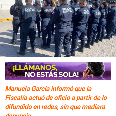
una o dos noches.
El número exacto de paquetes vendidos o apartados por
las agencias solo se conocerá al cierre de la temporada,
dijo Alonso.
También lee:
Gallardo arranca operativo de seguridad para
Fenapo 2026
Manuela García informó que la
Fiscalía actuó de oficio a partir de lo
difundido en redes, sin que mediara
denuncia