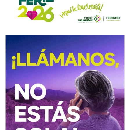
levantarlo.
El otro bloque,
Conoinsa/Empresas ICA
(50.999% del
consorcio, la porción mayor), no es de Slim (o no del todo).
Según documentó el periodista Mathieu Tourliere en un
reportaje de investigación para la revista
Proceso
(15 de
marzo de 2025), con actas de asamblea y registros
públicos,
el conglomerado ICA lo controla desde el
rescate financiero de 2016-2018 el financiero
regiomontano David Martínez Guzmán
, vía vehículos
de Luxemburgo ligados a su fondo
Fintech Advisory
, en
sociedad con
Bernardo Gómez
y
Alfonso de Angoitia
,
los dos copresidentes de Grupo Televisa.
La estructura accionaria de ICA Tenedora se ha modificado
con el tiempo: tras la venta a la francesa Vinci, en
diciembre de 2022, de la participación conjunta en Grupo
Aeroportuario Centro Norte (OMA), quedó en
30% para
Martínez y 23.95% para cada uno de los dos