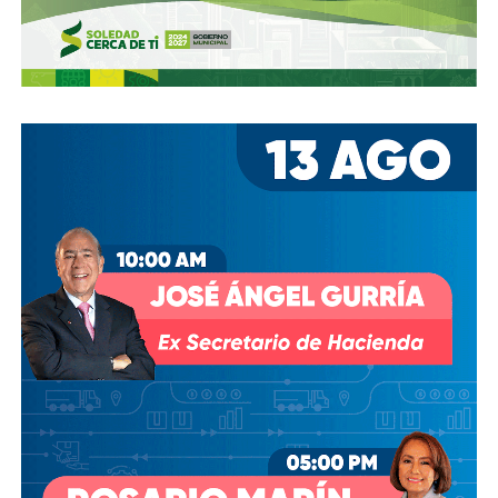
Gómez y De Angoitia han sido por muchos años los
hombre de confianza de Emilio Azcárraga Jean
, al
grado que cuando en 2024 este último dio un paso al
costado de la presidencia de Grupo Televisa en medio de
las investigaciones por el presunto soborno a ejecutivos
de la FIFA para asegurar los derechos del Mundial, fueron
ellos dos quienes asumieron el puesto de
Co-
Presidentes Ejecutivo
s.
Su relación con Martínez no se limita a Empresas ICA
,
pues desde octubre de 2024 (justo unos días antes del