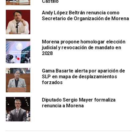
Castillo
creo que es positivo”, señaló Gama Basarte. Sin embargo,
dejó en claro que lo presentado hasta ahora puede
Andy López Beltrán renuncia como
mejorarse.
Secretario de Organización de Morena
Uno de los puntos que más llamó la atención del diputado
es
quién será el responsable de llevar a cabo las
Morena propone homologar elección
evaluaciones
. La propuesta
señala que serían los
judicial y revocación de mandato en
consejeros nacionales del INE
quienes realizarían ese
2028
proceso. Al respecto,
Gama Basarte descartó que vaya
a haber una mano negra en el proceso, pero pidió dar
Gama Basarte alerta por aparición de
el beneficio de la duda
. “No creo que, con lo que ha dicho
SLP en mapa de desplazamientos
la oposición, que es gente de Morena la que está en el
forzados
INE, se preste a que hagan los palomeos. Vamos a
generar el beneficio de la duda, porque todavía no está
Diputado Sergio Mayer formaliza
implementado”, indicó.
renuncia a Morena