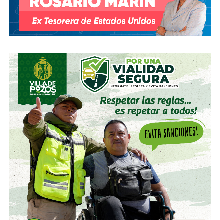
cambio en la presidencia) el oriundo de Monterrey
ha
comprado, además, acciones de la propia Televisa
.
Empezó con 7.8%, lo que lo volvió su tercer mayor
accionista; y hace unas semanas, se acabó se consolidar.
El pasado mes de junio, como parte de un aumento de
capital de alrededor de 7 mil millones de pesos aprobado
por los accionistas de Televisa, la empresa informó que l
a
participación de Martínez podría llegar a 22.3% una
vez se conviertan las obligaciones que compró, lo
que lo convertiría en el mayor accionista individual de
la compañía.
Esa conversión todavía no ocurre: se proyecta para 2027.
Azcárraga ha reducido considerablemente sus acciones
de la compañía, aunque conserva (vía un fideicomiso
familiar y una clase especial de acciones) el control formal
del voto de la empresa, independientemente de cuánto
capital tenga cada quien. En resumidas cuentas, aunque
Emilio Azcárraga tiene el poder de decisión
,
el mismo