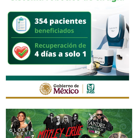
orientadas a disminuir los factores de riesgo y garantizar,
en la mayor medida posible, la protección de la vida y la
integridad física de las personas durante sus
desplazamientos por las vías públicas.
Con la reforma aprobada, el marco regulatorio estatal
incorpora medidas adicionales dirigidas a mejorar la
seguridad de quienes utilizan motocicletas y
motonetas,
atendiendo principios y estándares
nacionales e internacionales en materia de movilidad y
seguridad vial.
La utilización de luces encendidas de manera permanente
y de elementos luminosos o reflejantes permitirá facilitar
la identificación de estos vehículos por parte de los