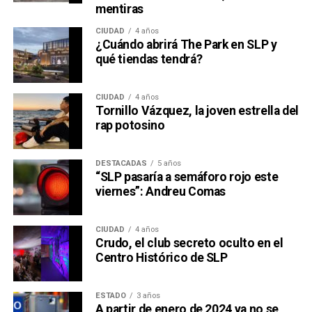
mentiras
CIUDAD
4 años
¿Cuándo abrirá The Park en SLP y
qué tiendas tendrá?
CIUDAD
4 años
Tornillo Vázquez, la joven estrella del
rap potosino
DESTACADAS
5 años
“SLP pasaría a semáforo rojo este
viernes”: Andreu Comas
CIUDAD
4 años
Crudo, el club secreto oculto en el
Centro Histórico de SLP
ESTADO
3 años
A partir de enero de 2024 ya no se