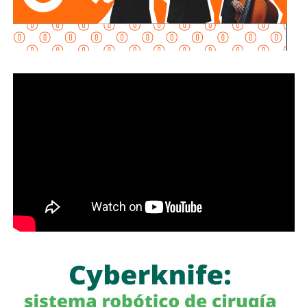
la visibilidad de las motocicletas ante otros usuarios
de la vía
, debido a que por sus dimensiones pueden ser
menos perceptibles que otros vehículos, particularmente
durante determinadas condiciones de circulación.
Señaló que esta medida se encuentra contemplada dentro
de estándares internacionales de seguridad vial, entre
ellos los establecidos en la
Convención de Viena sobre
la Circulación Vial, d
e la que México forma parte, y tiene
como finalidad reducir los factores de riesgo asociados
con la circu lación de motocicletas.
La legisladora destacó que, la Ley General de Movilidad y
Seguridad Vial establece la obligación de las autoridades
competentes de implementar medidas preventivas