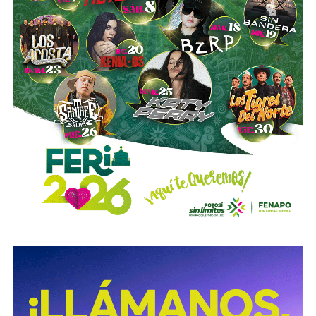
demás conductores, particularmente durante la noche, en
zonas con poca iluminación o ante condiciones que
reduzcan la visibilidad.
La diputada Sánchez López señaló que estas
disposiciones representan una medida preventiva
orientada a proteger la vida de las personas motociclistas,
disminuir la posibilidad de accidentes y reducir la
gravedad de las lesiones y fallecimientos derivados de
siniestros viales.
Con esta reforma, el Congreso del Estado fortalece las
acciones de prevención y seguridad vial, promoviendo una
movilidad más segura para las personas que utilizan
motocicletas y motonetas en San Luis Potosí.
También lee:
Deudores alimentarios podrían enfrentar
cárcel por ocultar bienes en SLP