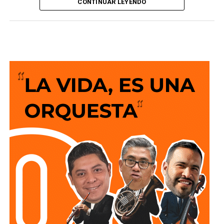
conductoras de
motocicletas y motonetas y reducir el
CONTINUAR LEYENDO
se apodera de la FENAPO
riesgo de siniestros viales. Se reformó la fracción
XIV y se adiciona, la fracción XV
, recorriéndose la
subsecuente, del artículo 72; de la Ley de Tránsito del
Estado de San Luis Potosí.
Destacó que
la modificación al artículo 72 establece
que quienes conduzcan motocicletas o motonetas
deberán circular con las luces encendidas en todo
momento
, además de
portar aditamentos luminosos o
reflejantes que contribuyan a incrementar su
visibilidad y la del vehículo durante su circulación,
especialmente en condiciones de baja iluminación.
Además la disposición también señala que las personas
conductoras deberán cumplir con las demás medidas de
seguridad previstas en la legislación estatal.
La diputada Brisseire Sánchez López, explicó que
mantener las luces encendidas permite incrementar