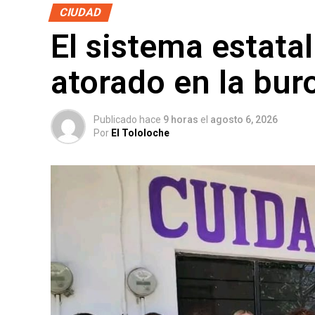
CIUDAD
El sistema estata
atorado en la bur
Publicado hace
9 horas
el
agosto 6, 2026
Por
El Tololoche