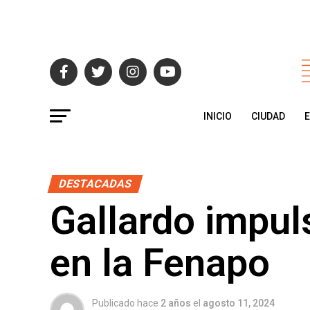
INICIO
CIUDAD
DESTACADAS
Gallardo impul
en la Fenapo
Publicado hace
2 años
el
agosto 11, 2024