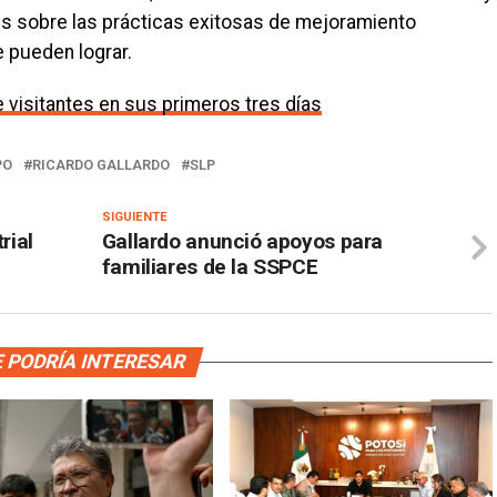
es sobre las prácticas exitosas de mejoramiento
e pueden lograr.
e visitantes en sus primeros tres días
PO
RICARDO GALLARDO
SLP
SIGUIENTE
rial
Gallardo anunció apoyos para
familiares de la SSPCE
 PODRÍA INTERESAR