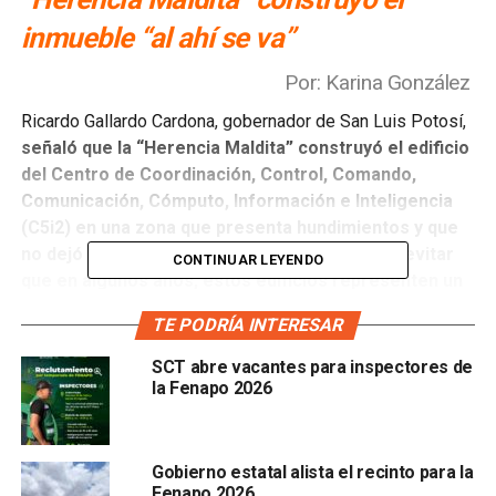
inmueble “al ahí se va”
Por: Karina González
Ricardo Gallardo Cardona, gobernador de San Luis Potosí,
señaló que la “Herencia Maldita” construyó el edificio
del Centro de Coordinación, Control, Comando,
Comunicación, Cómputo, Información e Inteligencia
(C5i2) en una zona que presenta hundimientos y que
no dejó bien cimentadas las estructuras para evitar
CONTINUAR LEYENDO
que en algunos años, estos edificios representen un
riesgo para los trabajadores.
TE PODRÍA INTERESAR
Gallardo afirmó que los edificios fueron hechos al
SCT abre vacantes para inspectores de
“ahí se va” y no están reforzados con zapatas para
la Fenapo 2026
evitar los hundimientos que hoy está presentando el
C5
y otros edificios de gobierno del estado, por lo que se
continúan con las investigaciones de las denuncias que se
Gobierno estatal alista el recinto para la
interpusieron por la construcción de estos inmuebles.
Fenapo 2026