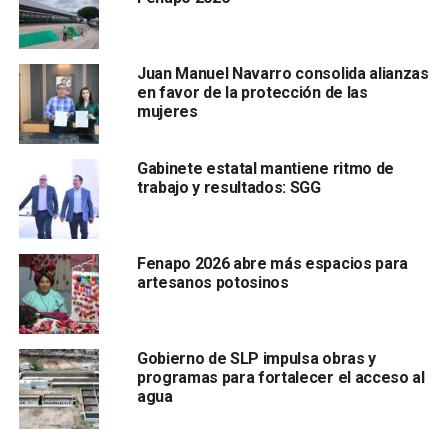
“
Se metieron las denuncias, están pidiendo la parte
legal los peritajes, tienen que entregar los peritajes
Juan Manuel Navarro consolida alianzas
de construcción del tema legal y definir qué fue lo
en favor de la protección de las
que sucedió
, aparentemente estamos en un suelo muy
mujeres
blando pero cuando se construyeron ni siquiera zapatas
colocaron en los mismos entonces obviamente se iban ir
Gabinete estatal mantiene ritmo de
bajando, ya se están bajando, traemos problemas no nada
trabajo y resultados: SGG
más aquí en el C5 hay varios edificios con problemas” dijo
el mandatario estatal.
Fenapo 2026 abre más espacios para
artesanos potosinos
Gobierno de SLP impulsa obras y
programas para fortalecer el acceso al
agua
El mandatario señaló que para nuevas construcciones fue