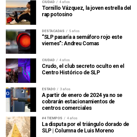
CIUDAD
4 años
Tornillo Vázquez, la joven estrella del
rap potosino
DESTACADAS
5 años
“SLP pasaría a semáforo rojo este
viernes”: Andreu Comas
CIUDAD
4 años
Crudo, el club secreto oculto en el
Centro Histórico de SLP
ESTADO
3 años
A partir de enero de 2024 ya no se
cobrarán estacionamientos de
centros comerciales
#4 TIEMPOS
4 años
La disputa por el triángulo dorado de
SLP | Columna de Luis Moreno