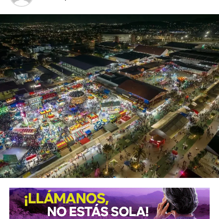
tienen derecho a una
segunda oportunidad
, a levantarse
de sus caídas con más fuerza y a
reescribir
su destino
con la frente en alto.
El encuentro concluyó con un
mensaje de esperanza
y
fortaleza para las mujeres privadas de la libertad,
reafirmando que siempre existe la posibilidad de
comenzar de nuevo
. Entre aplausos, sonrisas y palabras
de aliento, quedó presente la importancia de acompañar
los procesos de reinserción con
empatía, oportunidades
y confianza
en que, aun después de los momentos más
difíciles, siempre es posible encontrar un nuevo camino.