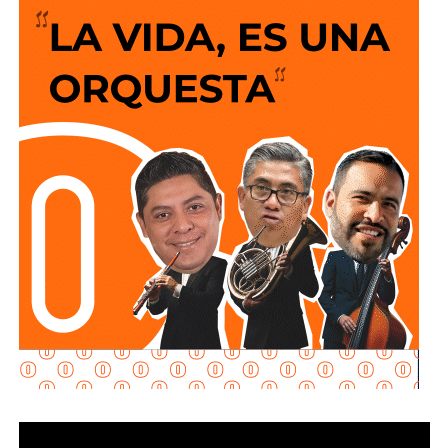
Alonso explicó que hay viajeros reservando estancias de
al menos una noche. Además de la Fenapo, invitó a
conocer las cuatro regiones del estado con estancias de
una o dos noches.
El número exacto de paquetes vendidos o apartados por
las agencias solo se conocerá al cierre de la temporada,
dijo Alonso.
También lee:
Gallardo arranca operativo de seguridad para
Fenapo 2026