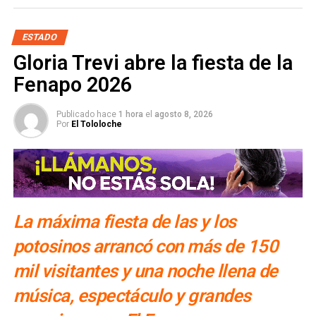
que se percataron de la calidad del suelo por lo que el
constructor, dijo Ricardo Gallardo, solicitó revalorizar el
ESTADO
proyecto para colocar doble zapata y así proteger el
Gloria Trevi abre la fiesta de la
edificio de lo hundimientos, lamentablemente los que se
Fenapo 2026
construyeron en administraciones pasadas no tuvieron
estos cuidados.
Publicado hace
1 hora
el
agosto 8, 2026
Por
El Tololoche
Cabe señalar que el costo de estos edificios va
desde los 100 a los 200 millones de pesos cada uno,
precisó el gobernador.
También lee:
San Luis Potosí hará peatonales siete calles
del Centro Histórico
La máxima fiesta de las y los
potosinos arrancó con más de 150
ARTÍCULOS RELACIONADOS:
C5I2
GOBIERNO DEL ESTADO
mil visitantes y una noche llena de
SIGUIENTE
Congreso de SLP aprobó los informes de la ASE
música, espectáculo y grandes
NO TE PIERDAS