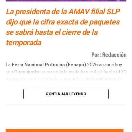
También lee:
Congreso faculta a Sedeco para capacitar
La presidenta de la AMAV filial SLP
comercios contra billetes falsos
dijo que la cifra exacta de paquetes
se sabrá hasta el cierre de la
temporada
Por: Redacción
La
Feria Nacional Potosina (Fenapo)
2026 arranca hoy
con
Guanajuato
como estado invitado y estará hasta el 30
de agosto, con la meta de superar los
siete millones
de
visitantes de la edición anterior.
CONTINUAR LEYENDO
Daniela Alejandra Alonso Barrón
, presidenta de la
Asociación Mexicana de Agencias de Viajes (AMAV)
filial San Luis Potosí, señaló que las agencias de viaje
locales ya registran reservaciones para las fechas de la
feria.