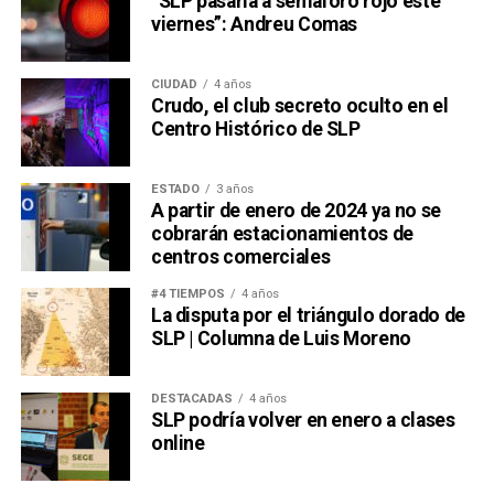
“SLP pasaría a semáforo rojo este
viernes”: Andreu Comas
CIUDAD
4 años
Crudo, el club secreto oculto en el
Centro Histórico de SLP
ESTADO
3 años
A partir de enero de 2024 ya no se
cobrarán estacionamientos de
centros comerciales
#4 TIEMPOS
4 años
La disputa por el triángulo dorado de
SLP | Columna de Luis Moreno
DESTACADAS
4 años
SLP podría volver en enero a clases
online