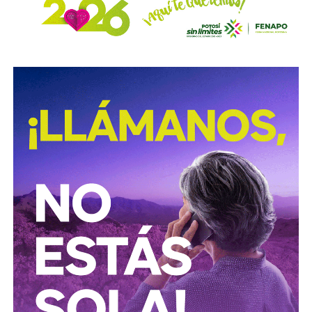
operativos forman parte del
Plan Estratégico de
Procuración de Justicia 2026-2029
, cuyo objetivo es
combatir los delitos de alto impacto, entre ellos el robo y
procesamiento ilegal de hidrocarburos.
Según la institución, el desmantelamiento de estos
centros clandestinos representa un golpe a las
estructuras logísticas y financieras dedicadas al mercado
ilícito de combustibles, una actividad que genera pérdidas
millonarias para el Estado y representa riesgos para la
infraestructura energética nacional.
Las autoridades señalaron que las investigaciones
continúan para identificar a las personas responsables de
operar estos inmuebles, así como las posibles redes
criminales relacionadas con el procesamiento y
distribución ilegal de combustibles.
También lee:
Tangamanga prevé refuerzo con Guardia Civil