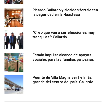
Ricardo Gallardo y alcaldes fortalecen
la seguridad en la Huasteca
“Creo que van a ser elecciones muy
tranquilas”: Gallardo
Andrés Manuel López Obrador aseguró que
la marcha no
es por la reforma electoral y comentó que solo será
una celebración por la Cuarta Transformación, esto a
Estado impulsa alcance de apoyos
pesar de que varios actores políticos de Morena,
sociales para las familias potosinas
incluidos varios de San Luis Potosí han convocado
con motivo de apoyar a la iniciativa presidencial para
reformar el sistema electoral.
Puente de Villa Magna será el más
grande del centro del país: Gallardo
También lee:
Ricardo Gallardo anunció auditoría a la
Dirección de Pensiones de SLP
ARTÍCULOS RELACIONADOS:
AMLO
MARCHA