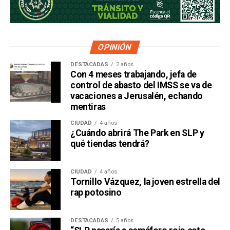
OPINIÓN
DESTACADAS
2 años
Con 4 meses trabajando, jefa de
control de abasto del IMSS se va de
vacaciones a Jerusalén, echando
mentiras
CIUDAD
4 años
¿Cuándo abrirá The Park en SLP y
qué tiendas tendrá?
CIUDAD
4 años
Tornillo Vázquez, la joven estrella del
rap potosino
DESTACADAS
5 años