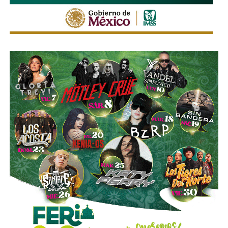
Ahí fueron encontrados
18 tanques verticales
, dos líneas
completas de producción para hidrocarburos, alrededor de
40 mil litros de petróleo crudo y diésel
, además de
muestras de ácido sulfúrico, hidrocarburos y diversa
documentación relacionada con la operación del sitio.
Las investigaciones también permitieron ejecutar cateos
en Tizayuca, Hidalgo, y Cuautla, Morelos.
En Hidalgo fueron asegurados más de
456 mil litros
de un
líquido que podría corresponder a hidrocarburos o
productos químicos utilizados para su procesamiento,
mientras que en Morelos se localizaron documentos,
talones de cheques y muestras obtenidas de diversos
contenedores.
La Fiscalía General de la República informó que estos