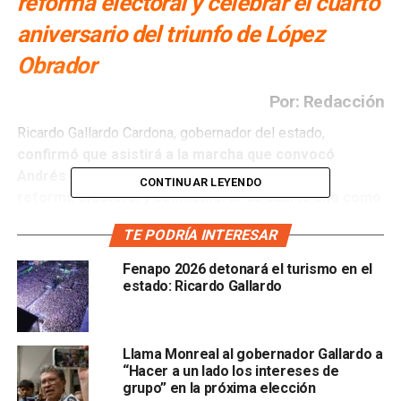
reforma electoral y celebrar el cuarto
aniversario del triunfo de López
Obrador
Por: Redacción
Ricardo Gallardo Cardona, gobernador del estado,
confirmó que asistirá a la marcha que convocó
Andrés Manuel López Obrador para apoyar la
CONTINUAR LEYENDO
reforma electoral y conmemorar su cuarto año como
presidente de la repúblic
a, la cual se celebrará el
TE PODRÍA INTERESAR
domingo 27 de noviembre en la Ciudad de México.
Fenapo 2026 detonará el turismo en el
El gobernador del estado declaró que solo iba a marchar
estado: Ricardo Gallardo
en caso de ser invitado;
este martes, confirmó que ya
fue convocado y que asistirá al llamado del
presidente: “Vamos a estar con él marchando, ahí
Llama Monreal al gobernador Gallardo a
vamos a estar”.
“Hacer a un lado los intereses de
grupo” en la próxima elección