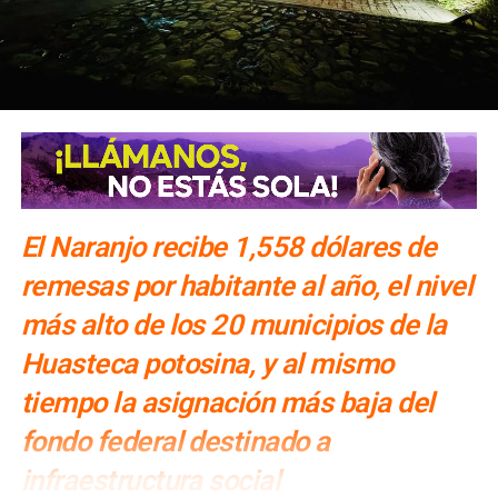
El Naranjo recibe 1,558 dólares de
remesas por habitante al año, el nivel
más alto de los 20 municipios de la
Huasteca potosina, y al mismo
tiempo la asignación más baja del
fondo federal destinado a
infraestructura social