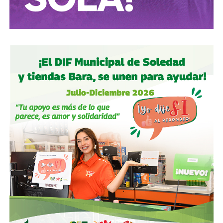
tras dos su1c1d10s