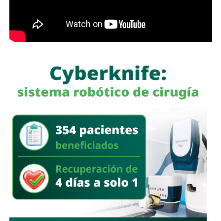
Además, fueron decomisados entre
500 mil y 600 mil
litros de petrolífero
, una máquina asfaltadora,
un
generador eléctrico de diésel, una máquina
roscadora para tuberías, equipo de cómputo, una
camioneta tipo pick up
, documentación diversa y
alrededor de 40 cinchos de seguridad para escotillas de
pipas, utilizados comúnmente en el transporte de
combustibles.
En un segundo cateo, realizado en la comunidad de
Laguna de San Vicente
, también en territorio potosino, la
FGR aseguró otro inmueble donde presuntamente operaba
un centro de procesamiento ilegal de hidrocarburos.