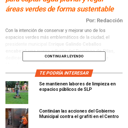
áreas verdes de forma sustentable
Por: Redacción
Con la intención de conservar y mejorar uno de los
espacios verdes más emblemáticos de la ciudad, el
presidente municipal En
rique Galindo Ceballos
encabezó una nueva edición del Domingo de Pilas,
CONTINUAR LEYENDO
dedicado al Parque Juan H. Sánchez (Parque de
Morales),
acompañado de familias, deportistas,
integrantes del Cabildo y personal del Ayuntamiento, en
TE PODRÍA INTERESAR
una jornada de riego y remozamiento.
Se mantienen labores de limpieza en
espacios públicos de SLP
“Con mucho trabajo, con todo el corazón y toda el alma,
seguiremos realizando acciones para mejorar el Parque
de Morales. El parque se lo merece, la ciudad se lo
Continúan las acciones del Gobierno
merece”, expresó el alcalde al destacar el valor ecológico
Municipal contra el grafiti en el Centro
e histórico de este espacio, que alberga
árboles
centenarios, especies únicas de insectos y aves, y