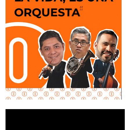
“Esta obra da mayor seguridad y confianza para todas las
personas, especialmente para las mujeres, para que
puedan caminar con tranquilidad a cualquier hora del día”,
destacó el presidente municipal, al señalar que el
alumbrado táctico forma parte de la estrategia integral del
Gobierno de la Capital para recuperar espacios públicos y
dotarlos de infraestructura moderna y eficiente.
Como parte de esta intervención, el
Gobierno de la
Capital
instaló 21 luminarias y 51 bolardos, infraestructura
que mejora las condiciones de iluminación para peatones