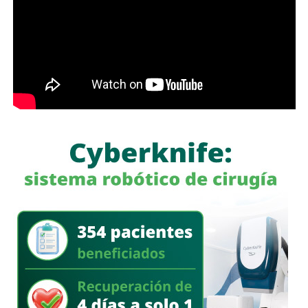
y automovilistas, además de reforzar el orden y la
seguridad vial en uno de los corredores con mayor
actividad comercial de la ciudad, donde convergen plazas,
restaurantes y diversos establecimientos de servicios.
En el evento estuvieron presentes representantes del
Lomas Racquet Club, organismos empresariales y
representantes ciudadanos, quienes acompañaron al
Alcalde durante el encendido del nuevo sistema de
iluminación y reconocieron el beneficio que representa
para la movilidad, la seguridad y la imagen urbana del
sector.