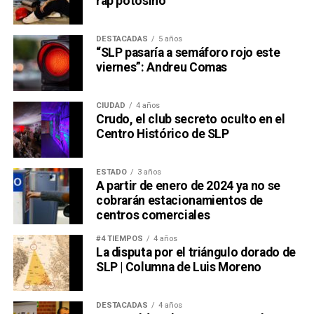
rap potosino
DESTACADAS
5 años
“SLP pasaría a semáforo rojo este
viernes”: Andreu Comas
CIUDAD
4 años
Crudo, el club secreto oculto en el
Centro Histórico de SLP
ESTADO
3 años
A partir de enero de 2024 ya no se
cobrarán estacionamientos de
centros comerciales
#4 TIEMPOS
4 años
La disputa por el triángulo dorado de
SLP | Columna de Luis Moreno
DESTACADAS
4 años