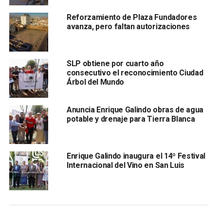
sirve como refugio temporal para la mariposa
Reforzamiento de Plaza Fundadores
monarca.
avanza, pero faltan autorizaciones
Durante la jornada,
habitantes de colonias como El
Saucito, Santiago, Rural Atlas, Fovissste y
Escalerillas,
entre otras, participaron activamente en
SLP obtiene por cuarto año
consecutivo el reconocimiento Ciudad
labores de riego, llevando agua en cubetas para mantener
Árbol del Mundo
con vida árboles y flores de ornato.
Anuncia Enrique Galindo obras de agua
potable y drenaje para Tierra Blanca
Enrique Galindo inaugura el 14º Festival
Internacional del Vino en San Luis
Por instrucciones del alcalde,
el parque continuará
recibiendo agua no potable mediante pipas de
diversas dependencias municipale
s, y se conservará la