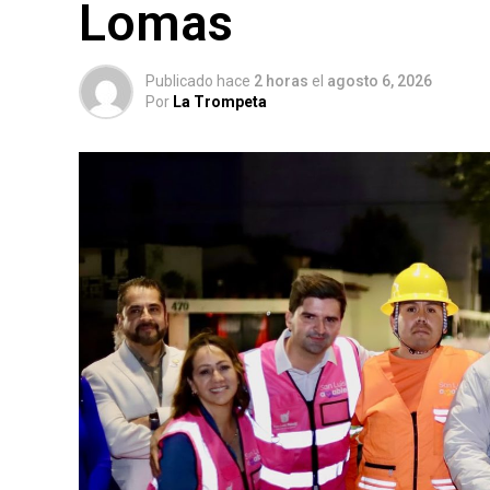
Lomas
Publicado hace
2 horas
el
agosto 6, 2026
Por
La Trompeta