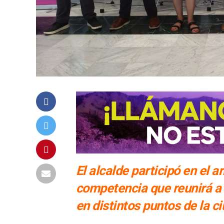
El alcalde participó en el
competencia que reunirá a a
en distintos puntos de la c