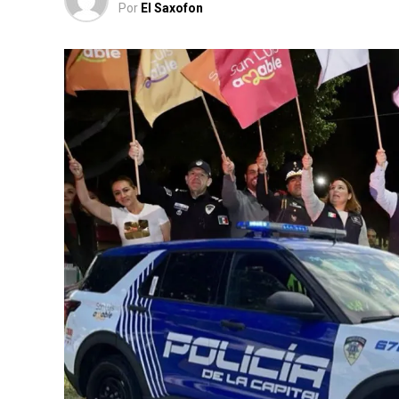
Por
El Saxofon