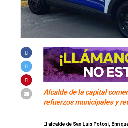
Alcalde de la capital come
refuerzos municipales y revi
El
alcalde de San Luis Potosí,
Enriqu