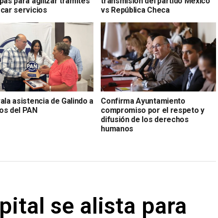
pas para agilizar trámites
transmisión del partido México
rcar servicios
vs República Checa
ala asistencia de Galindo a
Confirma Ayuntamiento
os del PAN
compromiso por el respeto y
difusión de los derechos
humanos
ital se alista para