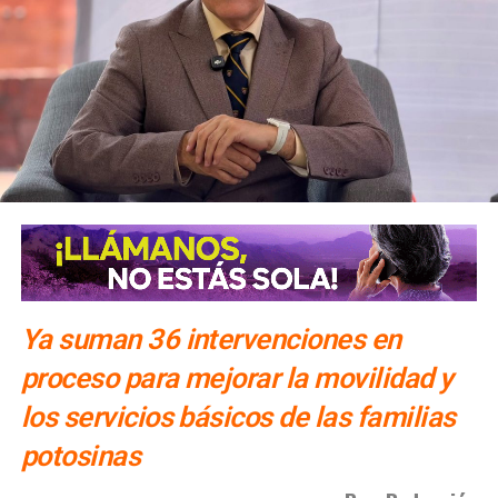
incorporación desde avenida de las Torres. Como salida
secundaria, los automovilistas podrán continuar por esta
misma vialidad para incorporarse a avenida Simón Díaz,
con dirección a avenida de la Constitución y el
fraccionamiento Simón Díaz.
Como parte de la estrategia de movilidad, la avenida
Francisco Martínez de la Vega, en el tramo comprendido
entre avenida de las Torres y avenida Simón Díaz,
permanecerá cerrada al tránsito vehicular.
El primer
tramo, de avenida de las Torres al callejón peatonal
América del Sur,
Ya suman 36 intervenciones en
proceso para mejorar la movilidad y
los servicios básicos de las familias
potosinas