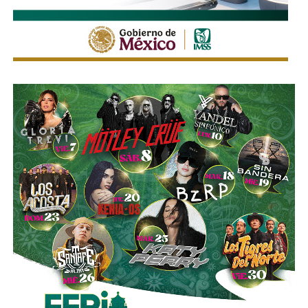
.
“Hace rato oí la declaración de la fiscal que decía que ahí
era un punto. Yo digo, ¿por qué no se ha atacado ese
punto?”, expresó.
El edil insistió en que
no adelantará conclusiones ni
atribuirá responsabilidades sin que concluya la
investigación
, aunque reiteró que su administración
mantendrá una política de cero tolerancia frente a cualquier
conducta irregular dentro de la corporación.
“Pueden ser muchas conjeturas que yo no quisiera
adelantar, pero sí,
mi compromiso es una policía limpia,
una policía sana; y si hay que investigar y tenemos
que sancionar, lo voy a hacer
. Ese es mi compromiso
con la población”, concluyó.
La declaración del alcalde se da luego de que
la SSPC
municipal informara el inicio de una investigación