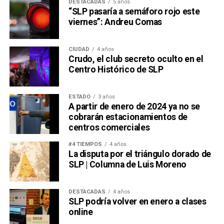
DESTACADAS
5 años
“SLP pasaría a semáforo rojo este
viernes”: Andreu Comas
CIUDAD
4 años
Crudo, el club secreto oculto en el
Centro Histórico de SLP
ESTADO
3 años
A partir de enero de 2024 ya no se
cobrarán estacionamientos de
centros comerciales
#4 TIEMPOS
4 años
La disputa por el triángulo dorado de
SLP | Columna de Luis Moreno
DESTACADAS
4 años
SLP podría volver en enero a clases
online