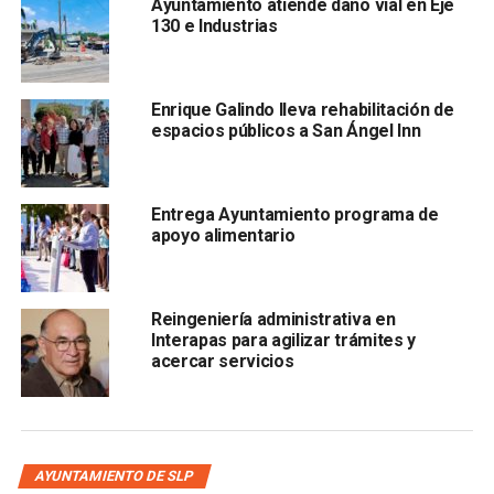
Ayuntamiento atiende daño vial en Eje
próximas semanas.
130 e Industrias
El Jefe del Gobierno de la Capital señaló que esa
Delegación, con asentamientos industriales importantes,
Enrique Galindo lleva rehabilitación de
debería estar muy desarrollada, por lo que enfatizó que,
espacios públicos a San Ángel Inn
con unidad entre la población y el
Gobierno Municipal,
Entrega Ayuntamiento programa de
apoyo alimentario
Reingeniería administrativa en
Interapas para agilizar trámites y
acercar servicios
y con el trabajo de la Delegada Daniela Cid González,
“vamos a revertir la condición de La Pila”.
Durante el evento, Miguel López, integrante del
Consejo
de Vigilancia del Comisariado Ejidal de La Pila
, expresó
AYUNTAMIENTO DE SLP