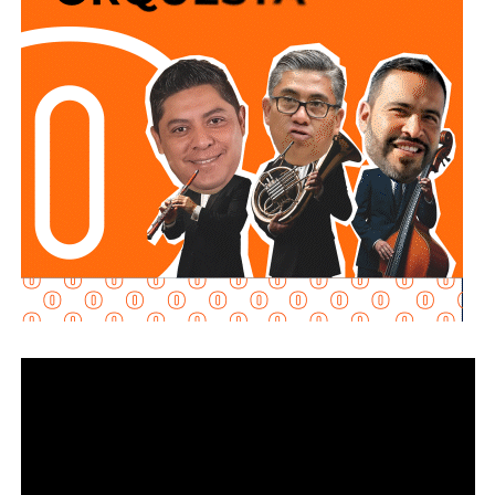
“Ordené una investigación profunda. Yo en eso no
escatimo, que se revise bien”
, declaró.
Galindo Ceballos explicó que las patrullas de la
corporación cuentan con sistemas de geolocalización
(GPS) y cámaras de videovigilancia, herramientas que
permitirán reconstruir lo ocurrido y determinar si existió
alguna irregularidad por parte de los agentes involucrados.
“
Afortunadamente las patrullas traen GPS, traen
cinco cámaras, vamos a poder tener mucha
evidencia
. Si los policías actuaron mal, desde luego que
los vamos a sancionar; si es necesario, los vamos a
separar”, sostuvo.
No obstante,
el alcalde también pidió no emitir juicios
anticipados
, al considerar que el material difundido hasta
ahora no permite establecer con claridad qué ocurrió.