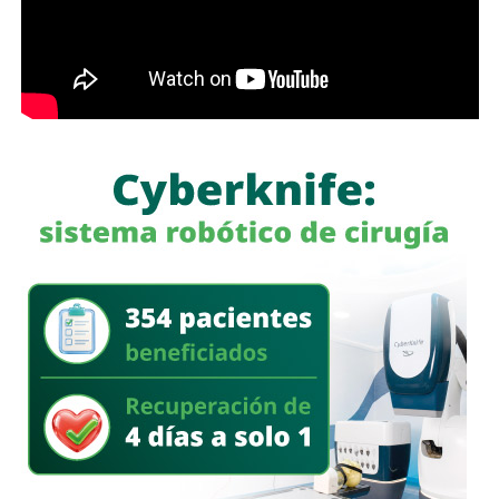
“Si tampoco hay nada, yo voy a ser muy claro con la
opinión pública para también decirles: estos policías no.
Porque tampoco en el video se ve nada claro, la verdad es
que no se define nada”, señaló.
Durante la entrevista,
Galindo también hizo referencia a
declaraciones de la titular de la Fiscalía General del
Estado, quien habría señalado que el sitio donde
ocurrieron los hechos es un punto identificado por las
autoridades. Al respecto, cuestionó por qué ese lugar
no ha sido intervenido previamente