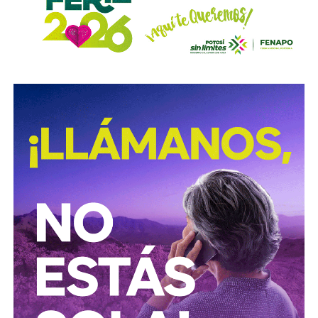
para esclarecer los hechos captados en un video
difundido en redes sociales
, en el que presuntamente
aparecen elementos de la corporación, caso que también
es seguido por la Fiscalía General del Estado.
También lee:
Agencias de viaje de SLP ya reciben
reservas para la Fenapo