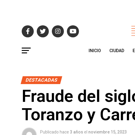
INICIO
CIUDAD
DESTACADAS
Fraude del sigl
Toranzo y Carr
Publicado hace
3 años
el
noviembre 15, 2023