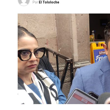
Por
El Tololoche