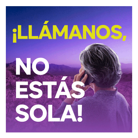
David Martínez es apodado coloquialmente como “
El
Fantasma de Wall Street
”, y ha adquirido un poder
inmenso en Latinoamérica, especialmente en Argentina,
donde ha servido como negociador para la deuda nacional
y en 2017, fue considerado por Forbes como el hombre
más rico de dicho país. El regiomontano tiene un historial
documentado de tomar control de empresas en
dificultades financieras a partir de deuda: lo hizo con la
textilera CYDSA en los años 90, con la vidriera Vitro entre
2009 y 2012, y con las ya mencionadas Empresas ICA
desde 2016.
Algo similar realizó en 2020 con
Grupo Aeroportuario
del Centro Norte
(OMA), el operador de, entre otros, el