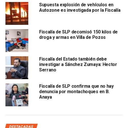
Supuesta explosión de vehículos en
Autozone es investigada por la Fiscalía
El director operativo de Coepris expuso que para evitar
ser víctima de este tipo de situaciones, el paciente puede
solicitar al médico tres documentos:
el primero es el
diploma o título de la especialidad que debe estar
Fiscalía de SLP decomisó 150 kilos de
droga y armas en Villa de Pozos
emitido por una universidad o por una institución que
se dedica a la formación de especialistas en
medicina; el segundo su diploma o título de la
Fiscalía del Estado también debe
subespecialidad en cirugía plástica; el tercero es una
investigar a Sánchez Zumaya: Hector
cédula profesional que le permite el ejercicio de la
Serrano
profesión.
Fiscalía de SLP confirma que no hay
denuncia por montachoques en B.
Anaya
DESTACADAS