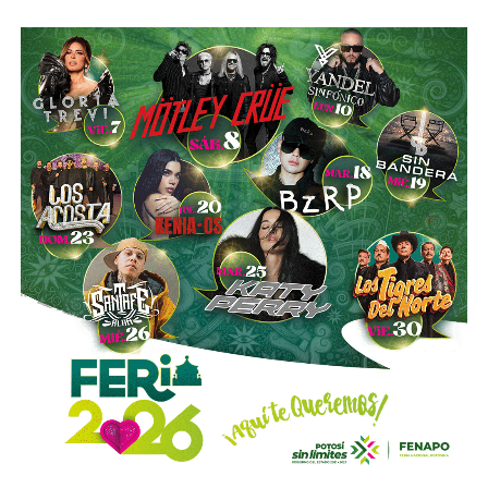
Esa conversión todavía no ocurre: se proyecta para 2027.
Azcárraga ha reducido considerablemente sus acciones
de la compañía, aunque conserva (vía un fideicomiso
familiar y una clase especial de acciones) el control formal
del voto de la empresa, independientemente de cuánto
capital tenga cada quien. En resumidas cuentas, aunque
Emilio Azcárraga tiene el poder de decisión
,
el mismo
financiero que reparte el control de El Realito con los
dos hombres más poderosos de Televisa está, al
mismo tiempo, camino a convertirse en el mayor
dueño accionario de la propia televisora.