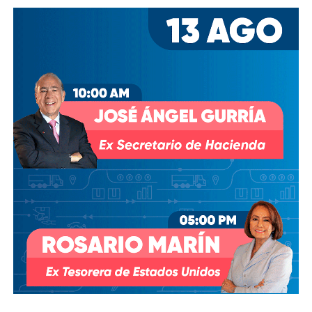
Desde entonces,
al menos tres intentos de rescindir o
modificar el contrato se han hecho sin haber
prosperado
: en agosto de 2018, la Comisión Estatal del
Agua abrió un expediente que no avanzó pese a 350 mil
afectados y una queja de oficio de la Comisión Estatal de
Derechos Humanos; en abril de 2023, el entonces
presidente
Andrés Manuel López Obrador
respondió a
una petición del gobernador Ricardo Gallardo Cardona con
un “a lo mejor se lo cambiamos” que no derivó en ningún
trámite documentado; y desde 2025, la Comisión Nacional
del Agua asegura estar “evaluando” el retiro de la
concesión, hasta el momento, sin resolución.
También lee:
Diputada pide poner un alto a la empresa de
El Realito