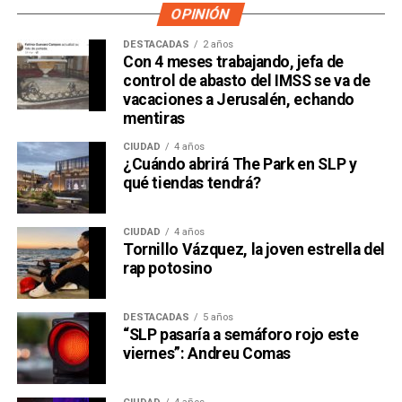
OPINIÓN
DESTACADAS
2 años
Con 4 meses trabajando, jefa de
control de abasto del IMSS se va de
vacaciones a Jerusalén, echando
mentiras
CIUDAD
4 años
¿Cuándo abrirá The Park en SLP y
qué tiendas tendrá?
CIUDAD
4 años
Tornillo Vázquez, la joven estrella del
rap potosino
DESTACADAS
5 años
“SLP pasaría a semáforo rojo este
viernes”: Andreu Comas