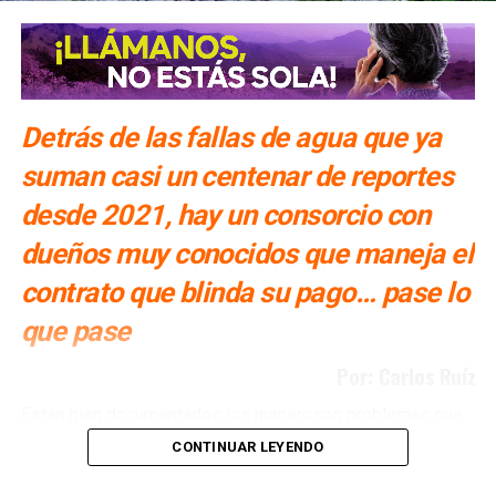
SIGUIENTE
¿Qué tan bueno es el transporte de SLP comparado
con el resto del Bajío?
NO TE PIERDAS
¿Qué pasó con el Tangamanga Splash?
Detrás de las fallas de agua que ya
suman casi un centenar de reportes
desde 2021, hay un consorcio con
dueños muy conocidos que maneja el
contrato que blinda su pago… pase lo
que pase
Por: Carlos Ruíz
Están bien documentados los numerosos problemas que
ha tenido San Luis Potosí con la Presa El Realito, un
CONTINUAR LEYENDO
proyecto diseñado para surtir de agua a alrededor de 46
colonias de la Zona Metropolitana potosina, pero que tan