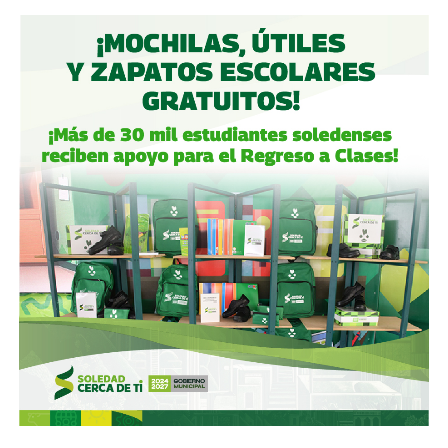
Aeropuerto Ponciano Arriaga de la capital potosina.
Fintech compró primero acciones especiales que
garantizaban el control de la aeroportuaria y luego
concretó una oferta pública con la que en julio de 2021,
alcanzó el 30.1% de participación económica, suficiente
para mantener el control hasta que lo vendieron a la
francesa Vinci Airports en 2022 (El Economista, dic. 2020
y jul. 2021; Folleto Informativo Definitivo, Bolsa Mexicana
de Valores, may. 2021).
Si bien todos estos empresarios se han aliado en otras
ocasiones (
en 2017 ganaron la licitación para construir
el ahora cancelado Aeropuerto de Texcoco
),
cuando
se otorgó la concesión para la administración de El
Realito, ni Slim ni Martínez ni los copresidentes de
Televisa tenían sus actuales injerencias en Aquos
, por
lo que se podría decir que ésta fue heredada, y acabó
dejando el control de la presa en las manos de cuatro de
los hombres más poderosos del país.