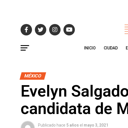
INICIO
CIUDAD
MÉXICO
Evelyn Salgado,
candidata de 
Publicado hace
5 años
el
mayo 3, 2021