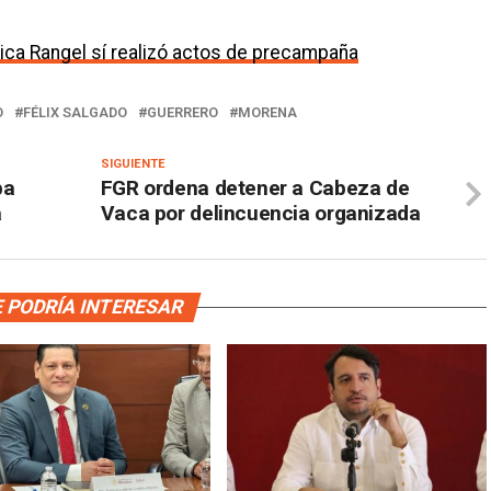
a Rangel sí realizó actos de precampaña
O
FÉLIX SALGADO
GUERRERO
MORENA
SIGUIENTE
ba
FGR ordena detener a Cabeza de
a
Vaca por delincuencia organizada
 PODRÍA INTERESAR