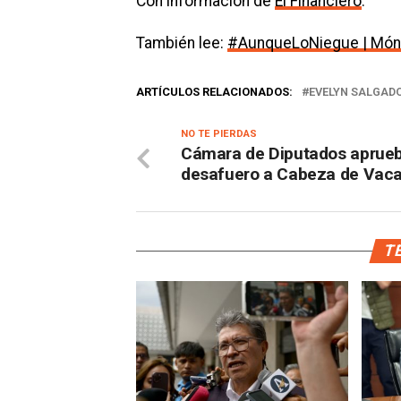
Con información de
El Financiero
.
También lee:
#AunqueLoNiegue | Mónic
ARTÍCULOS RELACIONADOS:
EVELYN SALGAD
NO TE PIERDAS
Cámara de Diputados aprue
desafuero a Cabeza de Vac
TE