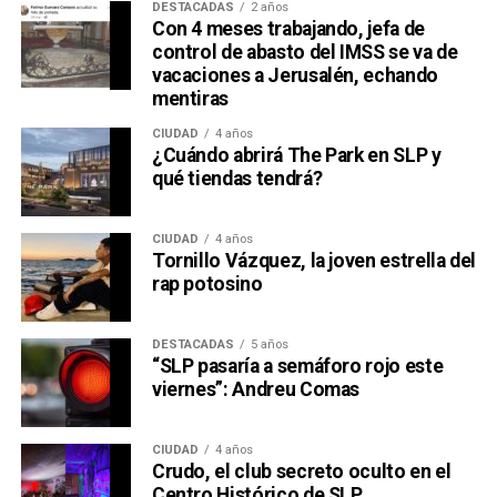
DESTACADAS
2 años
Con 4 meses trabajando, jefa de
control de abasto del IMSS se va de
vacaciones a Jerusalén, echando
mentiras
CIUDAD
4 años
¿Cuándo abrirá The Park en SLP y
qué tiendas tendrá?
CIUDAD
4 años
Tornillo Vázquez, la joven estrella del
rap potosino
DESTACADAS
5 años
“SLP pasaría a semáforo rojo este
viernes”: Andreu Comas
CIUDAD
4 años
Crudo, el club secreto oculto en el
Centro Histórico de SLP