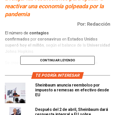
reactivar una economía golpeada por la
pandemia
Por: Redacción
El número de
contagios
confirmados
por
coronavirus
en
Estados Unidos
superó hoy el millón
, según el balance de la
Universidad
Johns Hopkins
.
CONTINUAR LEYENDO
Se cree que el número real es ma yor y funcionarios
estatales de salud pública advierten que la escasez de
personal capacitado y de insumos limita la capacidad de
TE PODRÍA INTERESAR
realizar tests, dejando muchos casos sin registrar.
Sheinbaum anuncia reembolso por
impuesto a remesas en efectivo desde
EU
Después del 2 de abril, Sheinbaum dará
respuesta integral a EU sobre