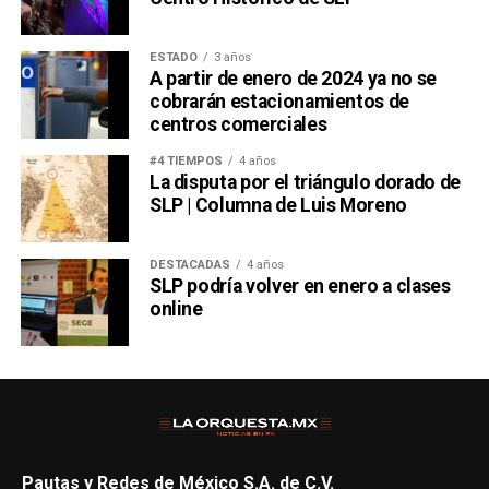
ESTADO
3 años
A partir de enero de 2024 ya no se
cobrarán estacionamientos de
centros comerciales
#4 TIEMPOS
4 años
La disputa por el triángulo dorado de
SLP | Columna de Luis Moreno
DESTACADAS
4 años
SLP podría volver en enero a clases
online
Pautas y Redes de México S.A. de C.V.