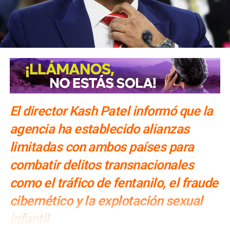
ARTÍCULOS RELACIONADOS:
CORONAVIRUS
EU
MILLÓN DE CONTAGIOS
SIGUIENTE
Motín en cárcel de Perú dejó 9 muertos; reos temen
contagiarse de Covid
NO TE PIERDAS
Coronavirus alcanza los 3 millones de contagios en
el mundo
El director Kash Patel informó que la
agencia ha establecido alianzas
limitadas con ambos países para
combatir delitos transnacionales
como el tráfico de fentanilo, el fraude
cibernético y la explotación sexual
infantil