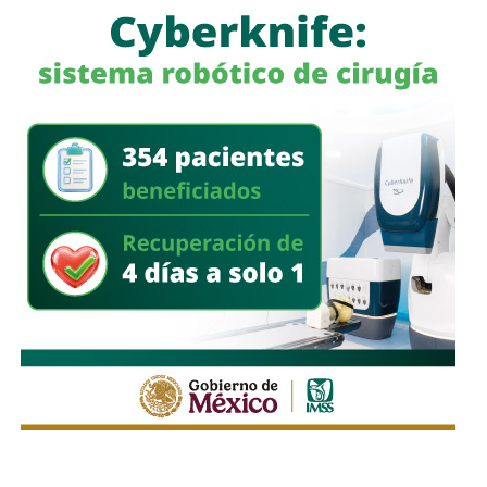
Hasta el momento, las autoridades estadounidenses no
han informado que
López-Cornejo
haya sido asesinado
por agentes del
ICE
; la versión oficial indica que murió tras
una emergencia médica mientras permanecía bajo
custodia.
También lee:
Ola de calor en Corea del Sur deja 19
muertos