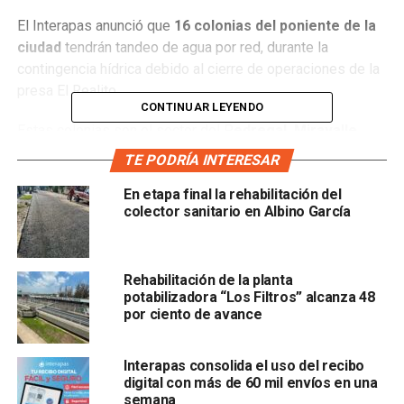
El Interapas anunció que
16 colonias del poniente de la
ciudad
tendrán tandeo de agua por red, durante la
contingencia hídrica debido al cierre de operaciones de la
presa El Realito.
CONTINUAR LEYENDO
Estas colonias son el sector del P
edregal, Miravalle,
Cordilleras, Monterra, Alpes, Palmira, Miravista,
TE PODRÍA INTERESAR
Terrazas, Villas del Marqués, Del Roble Residencial,
En etapa final la rehabilitación del
Villandares, La Herradura,
Astorga, Sierra Azul y Cerrada
colector sanitario en Albino García
del Pedregal.
Estas colonias compartirán agua procedente del pozo Villa
Antigua el cual está en proceso de equipamiento para
Rehabilitación de la planta
potabilizadora “Los Filtros” alcanza 48
poder solventar las necesidades de la zona y para tener
por ciento de avance
una abasto equilibrado y ordenado entrarán a un plan de
tandeo de agua quedando como a continuación se informa:
Interapas consolida el uso del recibo
Los jueves y domingos en un horario de 9 de la mañana a
digital con más de 60 mil envíos en una
semana