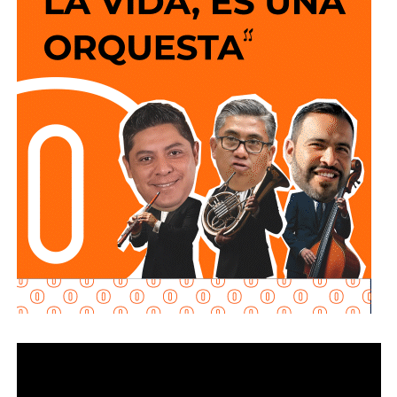
social “Lavanderías Gratuitas”, el mandatario estatal
manifestó el interés de que Soledad fuera de los primeros
municipios beneficiados, por lo que se expresó la
disposición del Ayuntamiento para colaborar en la
consolidación de este proyecto, el cual ahora comienza a
materializarse en un espacio del Sistema Municipal para
el Desarrollo Integral de la Familia (DIF) destinado al
bienestar de las familias.
“Esta lavandería representa un apoyo real para la economía
de las familias, porque les permitirá ahorrar tiempo y
dinero; en Soledad seguimos gestionando y trabajando de
la mano con el Gobierno del Estado para que los