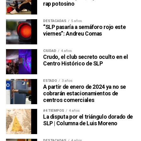
rap potosino
DESTACADAS
5 años
“SLP pasaría a semáforo rojo este
viernes”: Andreu Comas
CIUDAD
4 años
Crudo, el club secreto oculto en el
Centro Histórico de SLP
ESTADO
3 años
A partir de enero de 2024 ya no se
cobrarán estacionamientos de
centros comerciales
#4 TIEMPOS
4 años
La disputa por el triángulo dorado de
SLP | Columna de Luis Moreno
DESTACADAS
4 años