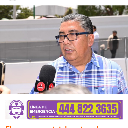
paciente es escuchado
, que una familia encuentra
esperanza y que una comunidad avanza”, expresó, al
destacar que el
Centro
impulsa una nueva cultura en torno
al bienestar emocional, promoviendo el mensaje de que
pedir ayuda es un derecho y un paso fundamental para
cuidar la salud mental.
Estela Arriaga
recordó que anteriormente el
DIF
ofrecía
atención psicológica individual, grupal, familiar y de pareja;
sin embargo, ante la creciente demanda de estos
servicios, se tomó la decisión, con el impulso del
alcalde
Enrique Galindo
, de crear el
Centro Municipal de Salud