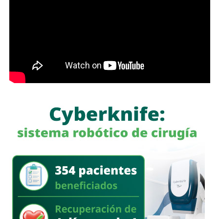
programas sociales lleguen primero a quienes más lo
necesitan”, expresó el edil soledense.
El programa estatal contempla brindar de manera gratuita
el servicio de lavado de ropa con equipo especializado e
insumos incluidos, lo que beneficiará principalmente a
madres y padres de familia, personas adultas mayores y
sectores vulnerables, fortaleciendo la cercanía del
gobierno con la ciudadanía y ampliando los servicios
comunitarios en favor del bienestar social.