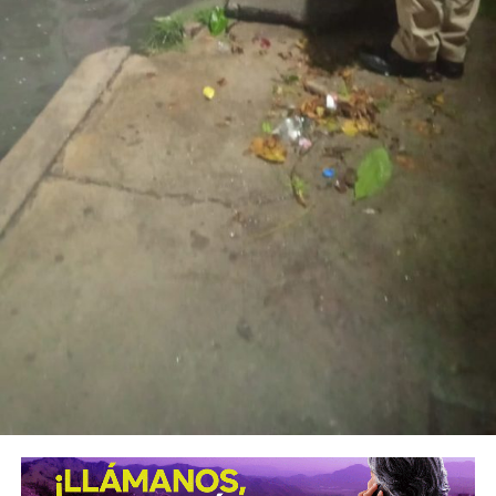
tras dos su1c1d10s