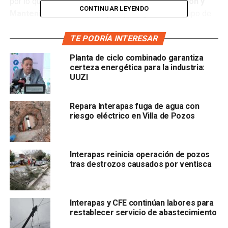
por lo que los técnicos de la dirección de
Operación y
CONTINUAR LEYENDO
Mantenimiento del Interapas
, protegieron el equipo de
bombeo de otros daños mayores que esta situación
pudiera provocar.
TE PODRÍA INTERESAR
Planta de ciclo combinado garantiza
certeza energética para la industria:
UUZI
Con el apoyo de la
Comisión Federal de Electricidad
la
Repara Interapas fuga de agua con
energía eléctrica se restableció y una vez revisado el
riesgo eléctrico en Villa de Pozos
equipo de bombeo, se reanudó su operación.
Las colonias que suministra este pozo son: Camino Real,
Interapas reinicia operación de pozos
La Herradura, Albea, Imperio Azteca, San Arturo, Valle de
tras destrozos causados por ventisca
San José,
Garita de Saltillo, Mártires de la Revolución,
Morena,
Interapas y CFE continúan labores para
restablecer servicio de abastecimiento