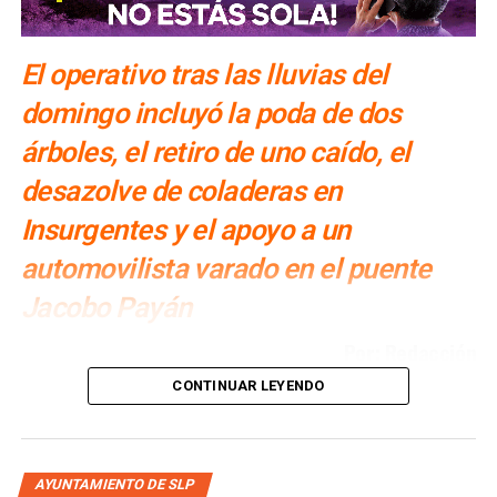
El operativo tras las lluvias del
domingo incluyó la poda de dos
árboles, el retiro de uno caído, el
desazolve de coladeras en
Insurgentes y el apoyo a un
automovilista varado en el puente
Jacobo Payán
Por: Redacción
CONTINUAR LEYENDO
La
Dirección Municipal de Protección Civil
atendió la
tarde del
domingo 2 de agosto
cinco reportes
de
árboles en riesgo, encharcamientos en la colonia
Insurgentes, un vehículo varado en el puente Jacobo
AYUNTAMIENTO DE SLP