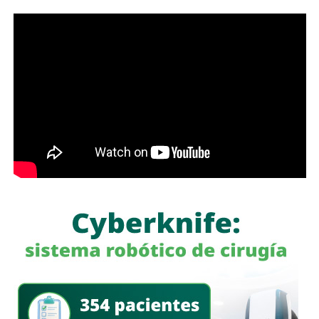
y reforzó el desfogue con equipo adicional para acelerar
el retiro del agua y permitir la reapertura de la vialidad en
el menor tiempo posible.
La Dirección de Gestión Ecológica y Manejo de
Residuos mantuvo las rutas habituales de recolección
de basura
y, una vez que disminuyó el nivel del agua,
desplegó cuadrillas para retirar ramas, residuos y
materiales acumulados en coladeras y alcantarillas,
además de continuar con la limpieza de las zonas donde
se realizaron las festividades de Tlaxcala.
El Gobierno Municipal reiteró que mantiene activos los