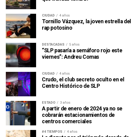
CIUDAD
4 años
Tornillo Vázquez, la joven estrella del
rap potosino
DESTACADAS
5 años
“SLP pasaría a semáforo rojo este
viernes”: Andreu Comas
CIUDAD
4 años
Crudo, el club secreto oculto en el
Centro Histórico de SLP
ESTADO
3 años
A partir de enero de 2024 ya no se
cobrarán estacionamientos de
centros comerciales
#4 TIEMPOS
4 años