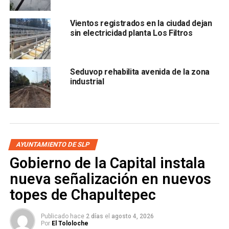
Alcatraces, Tercera Chica segunda sección, Árbol del Gallo,
Vientos registrados en la ciudad dejan
Torres de Imperio Azteca, Las Trancas, Nueva Creación,
sin electricidad planta Los Filtros
San Jorge, Villa Golondrinas, Las Palmas, Villa Fontana, La
Pedroza.
Seduvop rehabilita avenida de la zona
industrial
Lee también:
UASLP deberá elegir a una rectora en 2028
AYUNTAMIENTO DE SLP
ARTÍCULOS RELACIONADOS:
Gobierno de la Capital instala
COMISIÓN FEDERAL DE ELECTRICIDAD
OPERACIÓN Y MANTENIMIENTO DEL INTERAPAS
nueva señalización en nuevos
SIGUIENTE
topes de Chapultepec
Inauguran mural del Atlético de San Luis en B. Anaya
NO TE PIERDAS
Publicado hace
2 días
el
agosto 4, 2026
Interapas utilizará solo 200 litros de agua por
Por
El Tololoche