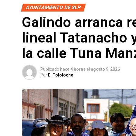
AYUNTAMIENTO DE SLP
Galindo arranca r
lineal Tatanacho 
la calle Tuna Man
Publicado hace
4 horas
el
agosto 9, 2026
Por
El Tololoche