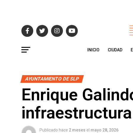
INICIO
CIUDAD
AYUNTAMIENTO DE SLP
Enrique Galindo
infraestructur
Publicado hace
2 meses
el
mayo 28, 2026