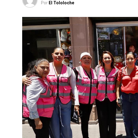
Por
El Tololoche