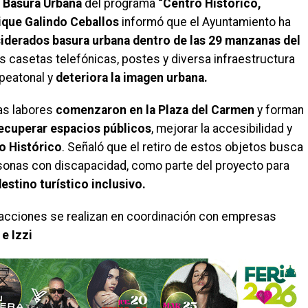
e Basura Urbana
del programa
“Centro Histórico,
rique Galindo Ceballos
informó que el Ayuntamiento ha
iderados basura urbana dentro de las 29 manzanas del
los casetas telefónicas, postes y diversa infraestructura
 peatonal y
deteriora la imagen urbana.
as labores
comenzaron en la Plaza del Carmen
y forman
ecuperar espacios públicos
, mejorar la accesibilidad y
o Histórico
. Señaló que el retiro de estos objetos busca
rsonas con discapacidad, como parte del proyecto para
estino turístico inclusivo.
acciones se realizan en coordinación con empresas
e Izzi