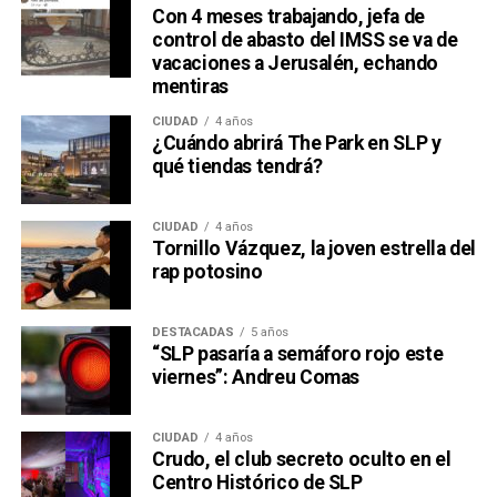
Con 4 meses trabajando, jefa de
control de abasto del IMSS se va de
vacaciones a Jerusalén, echando
mentiras
CIUDAD
4 años
¿Cuándo abrirá The Park en SLP y
qué tiendas tendrá?
CIUDAD
4 años
Tornillo Vázquez, la joven estrella del
rap potosino
DESTACADAS
5 años
“SLP pasaría a semáforo rojo este
viernes”: Andreu Comas
CIUDAD
4 años
Crudo, el club secreto oculto en el
Centro Histórico de SLP