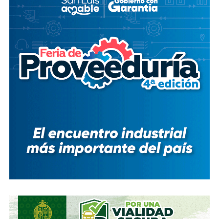
modificar el contrato se han hecho sin haber
prosperado
: en agosto de 2018, la Comisión Estatal del
Agua abrió un expediente que no avanzó pese a 350 mil
afectados y una queja de oficio de la Comisión Estatal de
Derechos Humanos; en abril de 2023, el entonces
presidente
Andrés Manuel López Obrador
respondió a
una petición del gobernador Ricardo Gallardo Cardona con
un “a lo mejor se lo cambiamos” que no derivó en ningún
trámite documentado; y desde 2025, la Comisión Nacional
del Agua asegura estar “evaluando” el retiro de la
concesión, hasta el momento, sin resolución.
También lee:
Diputada pide poner un alto a la empresa de
El Realito