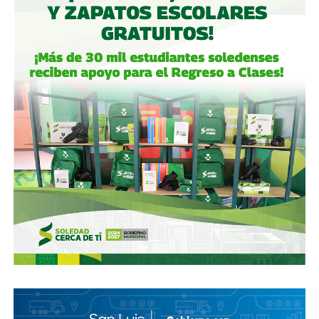
garantizaban el control de la aeroportuaria y luego
concretó una oferta pública con la que en julio de 2021,
alcanzó el 30.1% de participación económica, suficiente
para mantener el control hasta que lo vendieron a la
francesa Vinci Airports en 2022 (El Economista, dic. 2020
y jul. 2021; Folleto Informativo Definitivo, Bolsa Mexicana
de Valores, may. 2021).
Si bien todos estos empresarios se han aliado en otras
ocasiones (
en 2017 ganaron la licitación para construir
el ahora cancelado Aeropuerto de Texcoco
),
cuando
se otorgó la concesión para la administración de El
Realito, ni Slim ni Martínez ni los copresidentes de
Televisa tenían sus actuales injerencias en Aquos
, por
lo que se podría decir que ésta fue heredada, y acabó
dejando el control de la presa en las manos de cuatro de
los hombres más poderosos del país.
Desde entonces,
al menos tres intentos de rescindir o