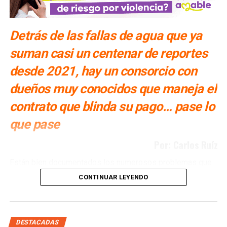
Detrás de las fallas de agua que ya
suman casi un centenar de reportes
desde 2021, hay un consorcio con
dueños muy conocidos que maneja el
contrato que blinda su pago… pase lo
que pase
Por: Carlos Ruíz
Están bien documentados los numerosos problemas que
ha tenido San Luis Potosí con la Presa El Realito, un
CONTINUAR LEYENDO
proyecto diseñado para surtir de agua a alrededor de 46
colonias de la Zona Metropolitana potosina, pero que tan
solo en lo que va del año, ya ha fallado en al menos siete
ocasiones. Múltiples veces se ha propuesto retirarle la
DESTACADAS