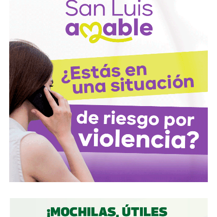
David Martínez es apodado coloquialmente como “
El
Fantasma de Wall Street
”, y ha adquirido un poder
inmenso en Latinoamérica, especialmente en Argentina,
donde ha servido como negociador para la deuda nacional
y en 2017, fue considerado por Forbes como el hombre
más rico de dicho país. El regiomontano tiene un historial
documentado de tomar control de empresas en
dificultades financieras a partir de deuda: lo hizo con la
textilera CYDSA en los años 90, con la vidriera Vitro entre
2009 y 2012, y con las ya mencionadas Empresas ICA
desde 2016.
Algo similar realizó en 2020 con
Grupo Aeroportuario
del Centro Norte
(OMA), el operador de, entre otros, el
Aeropuerto Ponciano Arriaga de la capital potosina.
Fintech compró primero acciones especiales que