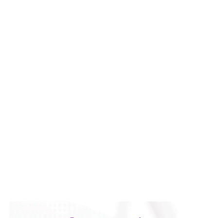
de la compañía, aunque conserva (vía un fideicomiso
familiar y una clase especial de acciones) el control formal
del voto de la empresa, independientemente de cuánto
capital tenga cada quien. En resumidas cuentas, aunque
Emilio Azcárraga tiene el poder de decisión
,
el mismo
financiero que reparte el control de El Realito con los
dos hombres más poderosos de Televisa está, al
mismo tiempo, camino a convertirse en el mayor
dueño accionario de la propia televisora.