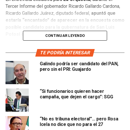
Tercer Informe del gobernador Ricardo Gallardo Cardona,
Ricardo Gallardo Juárez, diputado federal,
apuntó que
estaría “encantado” de aparecer en la encuesta como
posible candidato para la gubernatura de San Luis
Potosí en el 2027.
CONTINUAR LEYENDO
“¿Por qué no? Esto no es que yo me meta, me meten, pero
TE PODRÍA INTERESAR
encantado y porque no saber cómo andamos porque
siempre es bueno ver el estado de animo de la gente
Galindo podría ser candidato del PAN,
y eso te lo marca esta herramienta que es la
pero sin el PRI: Guajardo
encuesta”.
“Si funcionarios quieren hacer
campaña, que dejen el cargo”: SGG
“No es tribuna electoral”… pero Rosa
Icela no dice que no para el 27