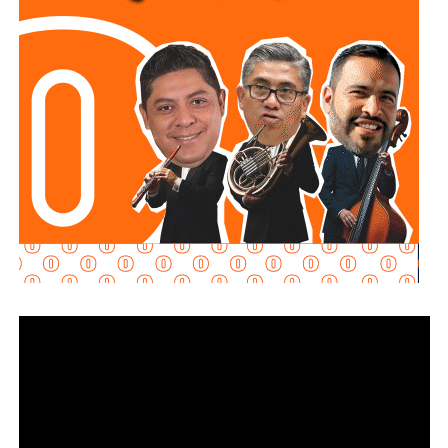
disposición del Ayuntamiento para colaborar en la
consolidación de este proyecto, el cual ahora comienza a
materializarse en un espacio del Sistema Municipal para
el Desarrollo Integral de la Familia (DIF) destinado al
bienestar de las familias.
“Esta lavandería representa un apoyo real para la economía
de las familias, porque les permitirá ahorrar tiempo y
dinero; en Soledad seguimos gestionando y trabajando de
la mano con el Gobierno del Estado para que los
programas sociales lleguen primero a quienes más lo
necesitan”, expresó el edil soledense.