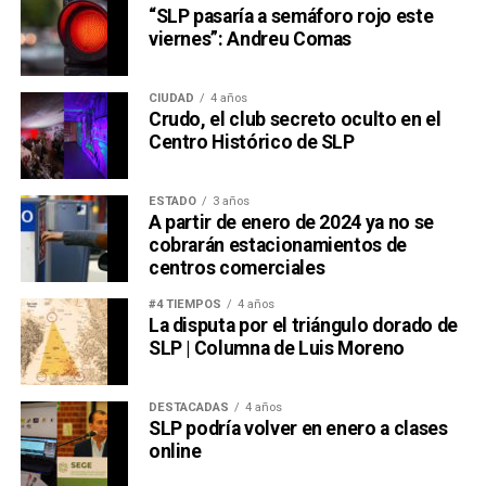
“SLP pasaría a semáforo rojo este
viernes”: Andreu Comas
CIUDAD
4 años
Crudo, el club secreto oculto en el
Centro Histórico de SLP
ESTADO
3 años
A partir de enero de 2024 ya no se
cobrarán estacionamientos de
centros comerciales
#4 TIEMPOS
4 años
La disputa por el triángulo dorado de
SLP | Columna de Luis Moreno
DESTACADAS
4 años
SLP podría volver en enero a clases
online