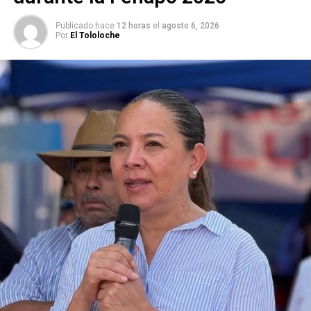
Publicado hace
12 horas
el
agosto 6, 2026
Por
El Tololoche
Lee también:
Continúan los descuentos en deudas por
servicios de agua en Interapas
ARTÍCULOS RELACIONADOS:
CIUDAD 2000
EMMANUEL AGUIÑAGA MALDONADO
LA LIBERTAD
LAS MERCEDES
LOS MOLINOS
LOS SILOS
PRADOS
SERVICIOS MUNICIPALES
VILLA DE POZOS
VILLAS MALLORCA
SIGUIENTE
Gobierno de SLP ampliará programas de apoyo
estudiantil en todo el estado
NO TE PIERDAS
Pese a lluvias, no hay parajes cerrados en la
Huasteca potosina