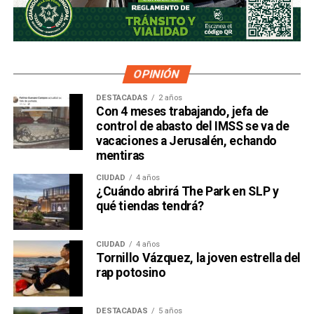
OPINIÓN
DESTACADAS
2 años
Con 4 meses trabajando, jefa de
control de abasto del IMSS se va de
vacaciones a Jerusalén, echando
mentiras
CIUDAD
4 años
¿Cuándo abrirá The Park en SLP y
qué tiendas tendrá?
CIUDAD
4 años
Tornillo Vázquez, la joven estrella del
rap potosino
DESTACADAS
5 años