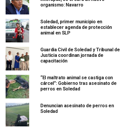
organismo: Navarro
Soledad, primer municipio en
establecer agenda de protección
animal en SLP
Además, detalló que en lo que va del año a través del
Guardia Civil de Soledad y Tribunal de
Departamento de Peritos se han atendido 15 hechos
Justicia coordinan jornada de
capacitación
con saldo de 8 lesionados y 0 muertos.
Las rutas de mayor incidencia son
Carretera a
“El maltrato animal se castiga con
Matehuala, Río Santiago, Carretera a Ríoverde;
de ahí
cárcel”: Gobierno tras asesinato de
que se haya tomado la determinación de implementar el
perros en Soledad
dispositivo regulador de velocidad “Carrusel”.
Denuncian asesinato de perros en
También lee:
Por vientos de 70 km/h, Soledad recomienda
Soledad
evitar zonas arboladas
ARTÍCULOS RELACIONADOS:
ACCIDENTES
POLICÍA VIAL