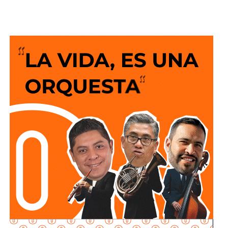
espacio fortalecerá el apoyo directo a la economía de las
familias al ofrecer un servicio sin costo y un compromiso
permanente por acercar más beneficios a la población.
El Alcalde recordó que desde el anuncio de este programa
social “Lavanderías Gratuitas”, el mandatario estatal
manifestó el interés de que Soledad fuera de los primeros
municipios beneficiados, por lo que se expresó la
disposición del Ayuntamiento para colaborar en la
consolidación de este proyecto, el cual ahora comienza a
materializarse en un espacio del Sistema Municipal para
el Desarrollo Integral de la Familia (DIF) destinado al
bienestar de las familias.