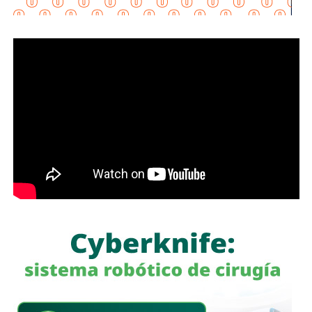
“Esta lavandería representa un apoyo real para la economía
de las familias, porque les permitirá ahorrar tiempo y
dinero; en Soledad seguimos gestionando y trabajando de
la mano con el Gobierno del Estado para que los
programas sociales lleguen primero a quienes más lo
necesitan”, expresó el edil soledense.
El programa estatal contempla brindar de manera gratuita
el servicio de lavado de ropa con equipo especializado e
insumos incluidos, lo que beneficiará principalmente a
madres y padres de familia, personas adultas mayores y
sectores vulnerables, fortaleciendo la cercanía del
gobierno con la ciudadanía y ampliando los servicios
comunitarios en favor del bienestar social.