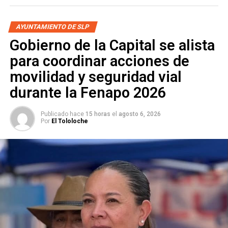
SOLEDAD
AYUNTAMIENTO DE SLP
SIGUIENTE
Policías de Soledad detuvieron a un sujeto que
Gobierno de la Capital se alista
intentó abusar de una mujer
para coordinar acciones de
NO TE PIERDAS
movilidad y seguridad vial
Cierran los parques Tangamanga, Morales y Jacobo
Payán por fuertes vientos
durante la Fenapo 2026
Publicado hace
15 horas
el
agosto 6, 2026
Por
El Tololoche