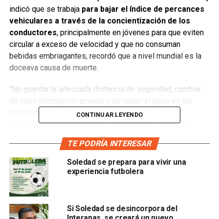
indicó que se trabaja
para bajar el índice de percances
vehiculares a través de la concientización de los
conductores
, principalmente en jóvenes para que eviten
circular a exceso de velocidad y que no consuman
bebidas embriagantes, r
ecordó que a nivel mundial es la
doceava causa de muerte.
“No guardar la adecuada distancia de seguridad, cambiar
de carril intempestivamente y no ceder el paso en las
intersecciones, son las tres principales causas de
CONTINUAR LEYENDO
accidentes vehiculares en el Municipio de Soledad”,
confirmó.
TE PODRÍA INTERESAR
Sostuvo que en una menor proporción se encuentran las
Soledad se prepara para vivir una
distracciones como puede ser el uso del teléfono celular
experiencia futbolera
o ir texteando, pese a ello el índice de hechos de tránsitos
va a la baja.
Si Soledad se desincorpora del
Interapas, se creará un nuevo