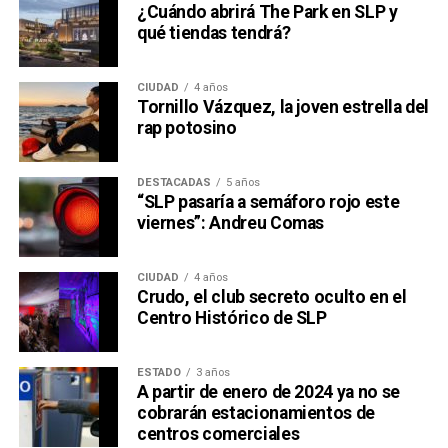
¿Cuándo abrirá The Park en SLP y
qué tiendas tendrá?
CIUDAD
4 años
Tornillo Vázquez, la joven estrella del
rap potosino
DESTACADAS
5 años
“SLP pasaría a semáforo rojo este
viernes”: Andreu Comas
CIUDAD
4 años
Crudo, el club secreto oculto en el
Centro Histórico de SLP
ESTADO
3 años
A partir de enero de 2024 ya no se
cobrarán estacionamientos de
centros comerciales