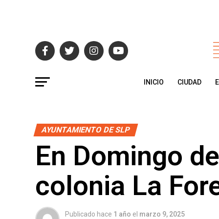
INICIO
CIUDAD
AYUNTAMIENTO DE SLP
En Domingo de 
colonia La For
Publicado hace
1 año
el
marzo 9, 2025