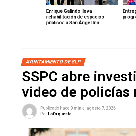
Enrique Galindo lleva
Entre
rehabilitación de espacios
progr
públicos a San Ángel Inn
AYUNTAMIENTO DE SLP
SSPC abre investi
video de policías
Publicado hace
9 min
el
agosto 7, 2026
Por
LaOrquesta