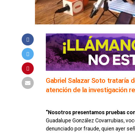
Gabriel Salazar Soto trataría d
atención de la investigación 
“Nosotros presentamos pruebas con
Guadalupe González Covarrubias, voc
denunciado por fraude, quien ayer señ