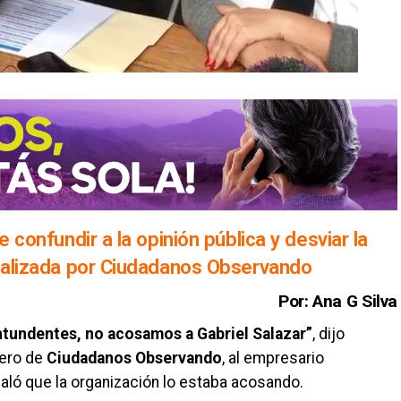
e confundir a la opinión pública y desviar la
realizada por Ciudadanos Observando
Por: Ana G Silva
tundentes, no acosamos a Gabriel Salazar”
, dijo
ero de
Ciudadanos Observando
, al empresario
aló que la organización lo estaba acosando.