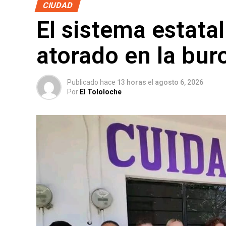
CIUDAD
El sistema estata
atorado en la bur
Publicado hace
13 horas
el
agosto 6, 2026
Por
El Tololoche