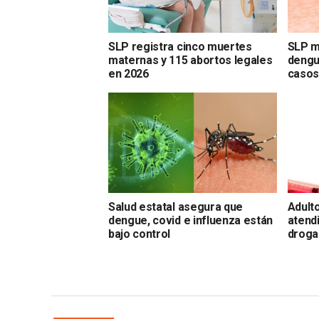
SLP registra cinco muertes
SLP m
maternas y 115 abortos legales
dengu
en 2026
caso
Salud estatal asegura que
Adulto
dengue, covid e influenza están
atend
bajo control
droga