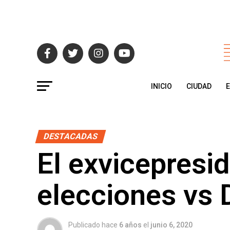
INICIO
CIUDAD
DESTACADAS
El exvicepresi
elecciones vs
Publicado hace
6 años
el
junio 6, 2020