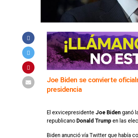
Joe Biden se convierte oficia
presidencia
El exvicepresidente
Joe Biden
ganó l
republicano
Donald Trump
en las ele
Biden anunció vía Twitter que había 