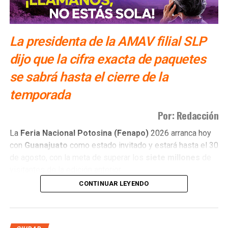
La presidenta de la AMAV filial SLP
dijo que la cifra exacta de paquetes
se sabrá hasta el cierre de la
temporada
Por: Redacción
La
Feria Nacional Potosina (Fenapo)
2026 arranca hoy
con
Guanajuato
como estado invitado y estará hasta el 30
de agosto, con la meta de superar los
siete millones
de
visitantes de la edición anterior.
CONTINUAR LEYENDO
Daniela Alejandra Alonso Barrón
, presidenta de la
Asociación Mexicana de Agencias de Viajes (AMAV)
filial San Luis Potosí, señaló que las agencias de viaje