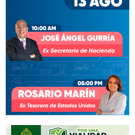
ellos dos quienes asumieron el puesto de
Co-
Presidentes Ejecutivo
s.
Su relación con Martínez no se limita a Empresas ICA
,
pues desde octubre de 2024 (justo unos días antes del
cambio en la presidencia) el oriundo de Monterrey
ha
comprado, además, acciones de la propia Televisa
.
Empezó con 7.8%, lo que lo volvió su tercer mayor
accionista; y hace unas semanas, se acabó se consolidar.
El pasado mes de junio, como parte de un aumento de
capital de alrededor de 7 mil millones de pesos aprobado