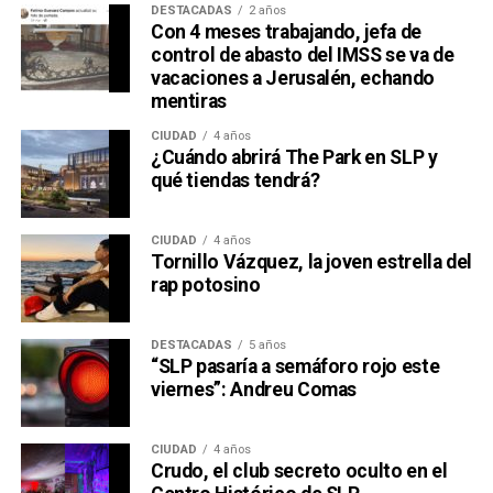
DESTACADAS
2 años
Con 4 meses trabajando, jefa de
control de abasto del IMSS se va de
vacaciones a Jerusalén, echando
mentiras
CIUDAD
4 años
¿Cuándo abrirá The Park en SLP y
qué tiendas tendrá?
CIUDAD
4 años
Tornillo Vázquez, la joven estrella del
David Martínez es apodado coloquialmente como “
El
rap potosino
Fantasma de Wall Street
”, y ha adquirido un poder
inmenso en Latinoamérica, especialmente en Argentina,
DESTACADAS
5 años
donde ha servido como negociador para la deuda nacional
“SLP pasaría a semáforo rojo este
y en 2017, fue considerado por Forbes como el hombre
viernes”: Andreu Comas
más rico de dicho país. El regiomontano tiene un historial
documentado de tomar control de empresas en
CIUDAD
4 años
dificultades financieras a partir de deuda: lo hizo con la
Crudo, el club secreto oculto en el
textilera CYDSA en los años 90, con la vidriera Vitro entre