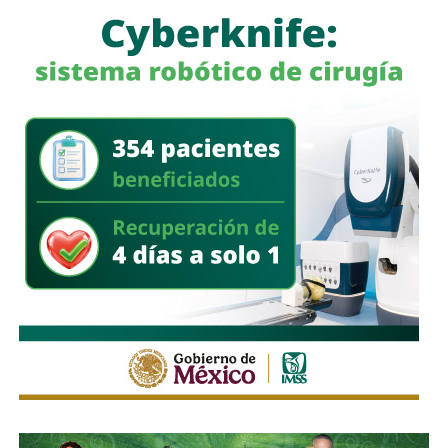
Históricamente propiedad de la familia Koplowitz,
FCC se
consolidó como una de las constructoras más
importantes de España
, pero fue acumulando una deuda
que la dejó al borde de la quiebra a mediados de la década
pasada, hasta que
el ingeniero Slim inyectó el capital
necesario para salvar a la compañía y convertirse en
su principal accionista
. Desde su llegada, se han hecho
con proyectos de la talla de la remodelación del
Estadio
Santiago Bernabéu
del Real Madrid y de la ampliación