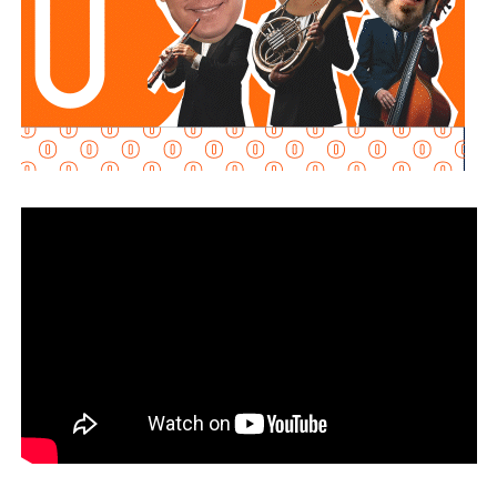
Aquos El Realito es una sociedad integrada por
Aqualia
Gestión Integral de Agua
(44%) y
Aqualia
Infraestructura
(5%), filiales del grupo español
FCC
;
Conoinsa
(50.999%), filial de
Empresas ICA
; y
Servicios
de Agua Trident
(0.001%), filial de la japonesa
Mitsui
.
El bloque Aqualia (49% del consorcio) responde, en última
instancia, a Carlos Slim: de acuerdo con registros
financieros citados por Bankinter y El Economista en
octubre de 2025, Slim controla 81.46% de FCC de forma
directa y otro 7.247% a través de Operadora Inbursa de
Fondos de Inversión. FCC, a su vez, mantiene 51% de
Aqualia después de vender 49% de esa filial al fondo
australiano
IFM Investors
.