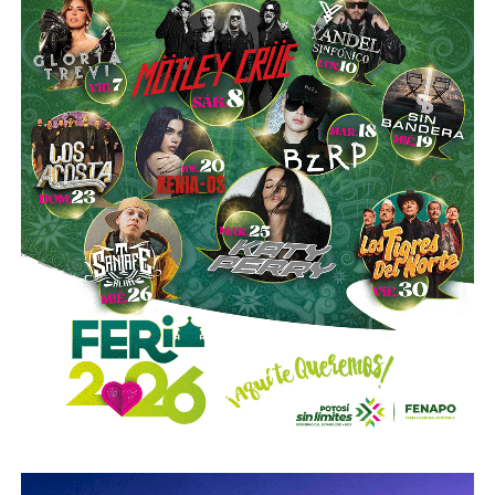
del
Metro de Nueva York
.
El vínculo de Slim con El Realito no se limita a su
participación como socio operador. La propia constructora
de Carlos Slim,
Carso Infraestructura y Construcción
(CICSA)
, fue la que diseñó y construyó físicamente la
presa, bajo un contrato adjudicado en 2008. Así lo
documenta el propio sitio de CICSA, que enlista la obra en
su portafolio de proyectos de agua, junto con reportes de
la revista
Expansión
y los reportes anuales de Grupo
Carso, que reportan el avance de la construcción en 2008 y
su conclusión en 2012. Es decir:
antes de cobrar por
operar el acueducto, Slim ya había cobrado por
levantarlo.
El otro bloque,
Conoinsa/Empresas ICA
(50.999% del
consorcio, la porción mayor), no es de Slim (o no del todo).
Según documentó el periodista Mathieu Tourliere en un
reportaje de investigación para la revista
Proceso
(15 de