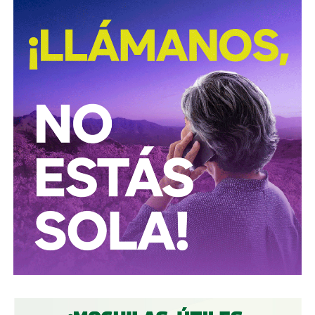
marzo de 2025), con actas de asamblea y registros
públicos,
el conglomerado ICA lo controla desde el
rescate financiero de 2016-2018 el financiero
regiomontano David Martínez Guzmán
, vía vehículos
de Luxemburgo ligados a su fondo
Fintech Advisory
, en
sociedad con
Bernardo Gómez
y
Alfonso de Angoitia
,
los dos copresidentes de Grupo Televisa.
La estructura accionaria de ICA Tenedora se ha modificado
con el tiempo: tras la venta a la francesa Vinci, en
diciembre de 2022, de la participación conjunta en Grupo
Aeroportuario Centro Norte (OMA), quedó en
30% para
Martínez y 23.95% para cada uno de los dos
ejecutivos de Televisa
y un 1.2% de Control Empresarial
de Capitales, filial de Grupo Carso de Carlos Slim, es decir,
el propio Slim también tiene una participación minoritaria,
aunque simbólica, dentro del bloque de ICA.