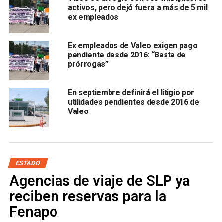
activos, pero dejó fuera a más de 5 mil
ex empleados
aunque muchos de ellos ya no laboran en la compañía.
Además,
la empresa está ejerciendo su derecho a
Ex empleados de Valeo exigen pago
impugnar ante el Tribunal Fiscal de la Federación,
por
pendiente desde 2016: “Basta de
prórrogas”
lo que cualquier resolución definitiva dependerá de la
autoridad competente.
En septiembre definirá el litigio por
El diputado pidió a los afectados
“tener paciencia y
utilidades pendientes desde 2016 de
esperar a ver qué decide la autoridad, porque de otra
Valeo
manera se generan conflictos y paros que no
benefician a nadie”
. Añadió que, en caso de que la
autoridad dictamine a favor de los extrabajadores, hará un
llamado a la empresa para que cumpla con los pagos
ESTADO
pendientes.
Agencias de viaje de SLP ya
También lee:
Valeo “simula” resolución; quiere negar el
reciben reservas para la
pago de utilidades 2016
Fenapo