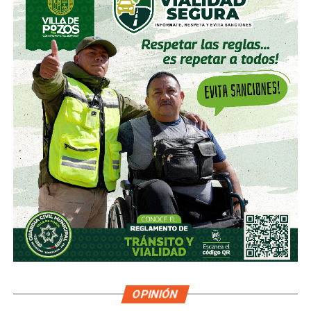
por los accionistas de Televisa, la empresa informó que l
a
participación de Martínez podría llegar a 22.3% una
vez se conviertan las obligaciones que compró, lo
que lo convertiría en el mayor accionista individual de
la compañía.
Esa conversión todavía no ocurre: se proyecta para 2027.
Azcárraga ha reducido considerablemente sus acciones
de la compañía, aunque conserva (vía un fideicomiso
familiar y una clase especial de acciones) el control formal
del voto de la empresa, independientemente de cuánto
capital tenga cada quien. En resumidas cuentas, aunque
Emilio Azcárraga tiene el poder de decisión
,
el mismo
financiero que reparte el control de El Realito con los
dos hombres más poderosos de Televisa está, al
mismo tiempo, camino a convertirse en el mayor
dueño accionario de la propia televisora.
OPINIÓN