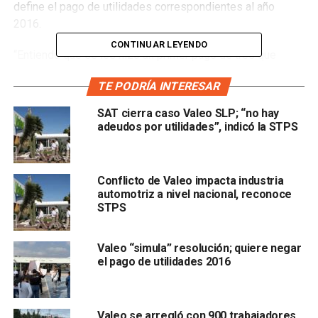
define el pago de utilidades correspondientes al año
2016.
CONTINUAR LEYENDO
“Entiendo que se les hizo un primer pago de tres que
habían comprometido con los ex trabajadores, y hoy la
TE PODRÍA INTERESAR
empresa, a través de una decisión meramente jurídica,
tomó el acuerdo de no volver a hacer el segundo ni el
SAT cierra caso Valeo SLP; “no hay
tercero. Creo que ahí está atorada la situación”, explicó el
adeudos por utilidades”, indicó la STPS
legislador.
Lara Rocha detalló que
el conflicto tiene su origen en
Conflicto de Valeo impacta industria
una actualización fiscal de la empresa, lo que permitió
automotriz a nivel nacional, reconoce
que algunos de los ex trabajadores reclamaran
STPS
utilidades,
Valeo “simula” resolución; quiere negar
el pago de utilidades 2016
Valeo se arregló con 900 trabajadores