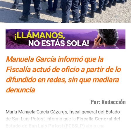
También lee:
Gallardo arranca operativo de seguridad para
Fenapo 2026
Manuela García informó que la
Fiscalía actuó de oficio a partir de lo
difundido en redes, sin que mediara
denuncia
Por: Redacción
María Manuela García Cázares, fiscal general del Estado
de San Luis Potosí, informó que la
Fiscalía General del
Estado de San Luis Potosí (FGESLP)
abrió una