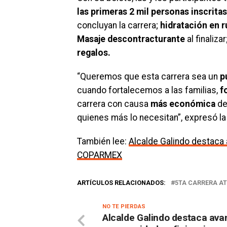
las primeras 2 mil personas inscritas
concluyan la carrera;
hidratación en r
Masaje descontracturante
al finaliza
regalos.
“Queremos que esta carrera sea un
p
cuando fortalecemos a las familias,
f
carrera con causa
más económica
de
quienes más lo necesitan”, expresó l
También lee:
Alcalde Galindo destaca
COPARMEX
ARTÍCULOS RELACIONADOS:
5TA CARRERA AT
NO TE PIERDAS
Alcalde Galindo destaca ava