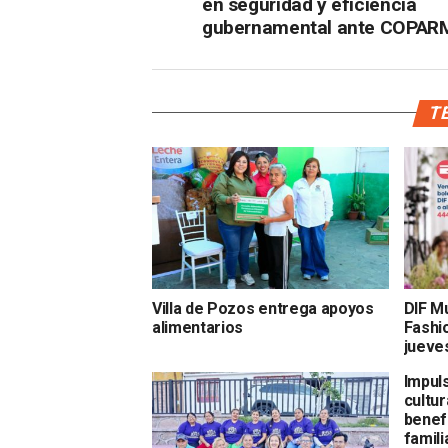
en seguridad y eficiencia
gubernamental ante COPAR
TE
Villa de Pozos entrega apoyos
DIF M
alimentarios
Fashi
jueves
Impuls
cultu
benef
famil