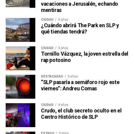
vacaciones a Jerusalén, echando
mentiras
CIUDAD
4 años
¿Cuándo abrirá The Park en SLP y
qué tiendas tendrá?
CIUDAD
4 años
Tornillo Vázquez, la joven estrella del
rap potosino
DESTACADAS
5 años
“SLP pasaría a semáforo rojo este
viernes”: Andreu Comas
CIUDAD
4 años
Crudo, el club secreto oculto en el
Centro Histórico de SLP
ESTADO
3 años