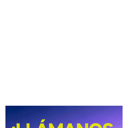
La titular de la SCT reiteró que, mientras Uber no complete
el procedimiento administrativo y cumpla con las
obligaciones previstas en la ley, la plataforma no podrá
prestar el servicio de transporte en San Luis Potosí.
También lee:
Ya es oficial: MiTaxi será la plataforma oficial
de transporte de la Fenapo 2026