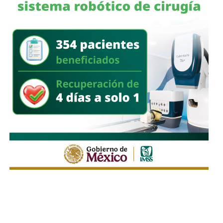
regularización.
Asimismo, sostuvo que el incumplimiento de
la empresa
deja a los propios conductores en una situación de
vulnerabilidad,
al no contar con las condiciones legales
previstas por la normativa estatal.
“Es la empresa la que no cumple con lo que las leyes
locales establecen y eso deja a los operadores en estado
de indefensión”, señaló.
Respecto a la llegada de nuevas plataformas digitales al
estado
, Martínez Acosta consideró que la
competencia representa una oportunidad para
mejorar la calidad del servicio de transporte.
“Hoy el gremio del taxismo entiende que la competencia
es buena. Ellos estarán tratando de mejorar y brindar un
mejor servicio, mientras que la ciudadanía podrá elegir la
opción que considere más conveniente”, comentó.