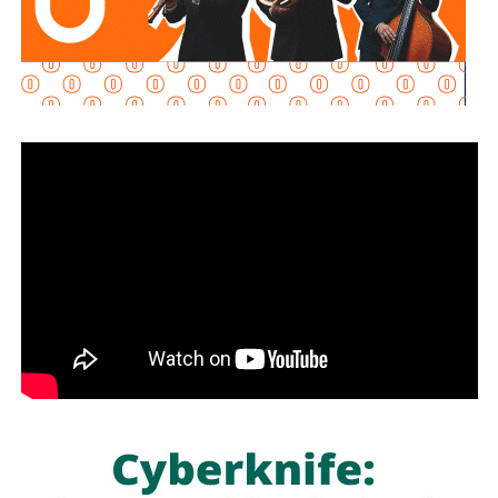
y pueda operar conforme a la ley, por lo que descartó que
exista una postura de persecución hacia la empresa.
“No es un tema de persecución ni de cacería. Al contrario,
buscamos que ellos mismos nos ayuden a que la
empresa cumpla con la legalidad y con todo lo que
establecen las leyes locales”, afirmó.
La secretaria agregó qu
e incluso han sostenido
reuniones con algunos operadores interesados en
prestar el servicio mediante la plataforma,
También lee:
Medio tiempo: Amor en tiempos de
Geopolítica y futbol | Reflexión de J.C. Haro
a quienes se les ha explicado el proceso de