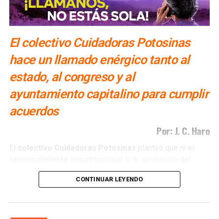
El colectivo Cuidadoras Potosinas
hace un llamado enérgico tanto al
estado, al congreso y al
ayuntamiento capitalino para cumplir
acuerdos
Por: J. C. Haro
El
colectivo Cuidadoras Potosinas
planteó que ni el
reconocimiento
constitucional
ni la aprobación del
Cabildo
de la capital
potosina
han sido suficientes para
CONTINUAR LEYENDO
que estos avances se traduzcan en
políticas públicas
concretas
.
Mariana Hernández Noriega, dirigente del colectivo
,