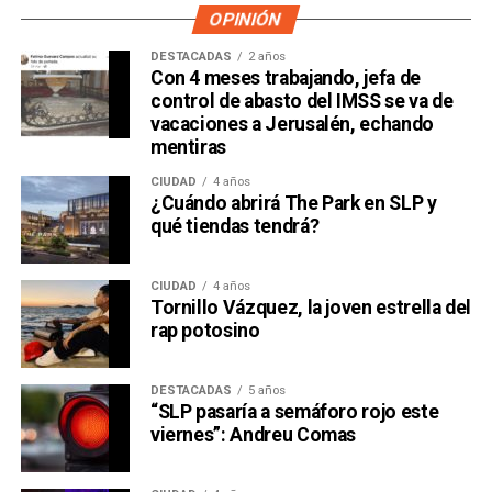
OPINIÓN
DESTACADAS
2 años
Con 4 meses trabajando, jefa de
control de abasto del IMSS se va de
vacaciones a Jerusalén, echando
mentiras
CIUDAD
4 años
¿Cuándo abrirá The Park en SLP y
qué tiendas tendrá?
CIUDAD
4 años
Tornillo Vázquez, la joven estrella del
rap potosino
DESTACADAS
5 años
“SLP pasaría a semáforo rojo este
viernes”: Andreu Comas