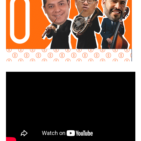
requisitos
“, declaró.
Martínez Acosta señaló que
la dependencia mantiene
disposición para que Uber complete el procedimiento
y pueda operar conforme a la ley, por lo que descartó que
exista una postura de persecución hacia la empresa.
“No es un tema de persecución ni de cacería. Al contrario,
buscamos que ellos mismos nos ayuden a que la
empresa cumpla con la legalidad y con todo lo que
establecen las leyes locales”, afirmó.
La secretaria agregó qu
e incluso han sostenido
reuniones con algunos operadores interesados en
prestar el servicio mediante la plataforma,
También lee:
Medio tiempo: Amor en tiempos de
Geopolítica y futbol | Reflexión de J.C. Haro