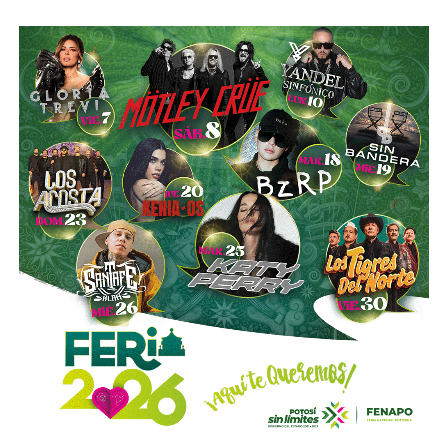
“Hoy el gremio del taxismo entiende que la competencia
es buena. Ellos estarán tratando de mejorar y brindar un
mejor servicio, mientras que la ciudadanía podrá elegir la
opción que considere más conveniente”, comentó.
La titular de la SCT reiteró que, mientras Uber no complete
el procedimiento administrativo y cumpla con las
obligaciones previstas en la ley, la plataforma no podrá
prestar el servicio de transporte en San Luis Potosí.
También lee:
Ya es oficial: MiTaxi será la plataforma oficial
de transporte de la Fenapo 2026