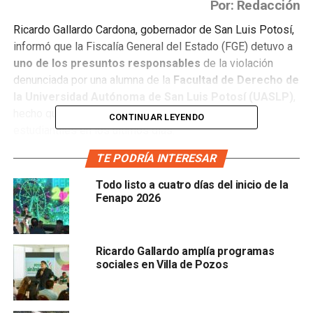
Por: Redacción
Ricardo Gallardo Cardona, gobernador de San Luis Potosí,
informó que la Fiscalía General del Estado (FGE) detuvo a
uno de los presuntos responsables
de la violación
denunciada por una alumna de la
Facultad de Derecho de
la Universidad Autónoma de San Luis Potosí (UASLP)
,
hecho que provocó una ola de manifestaciones
CONTINUAR LEYENDO
estudiantiles en los últimos días.
TE PODRÍA INTERESAR
A través de sus redes sociales, el mandatario dio a
conocer que el detenido fue identificado como
Santiago
Todo listo a cuatro días del inicio de la
“N”
, y señaló que las autoridades ya tienen
plenamente
Fenapo 2026
identificados a los demás involucrados
en el caso.
“Me acaba de informar la Fiscalía General del Estado que
Ricardo Gallardo amplía programas
ya fue detenido Santiago “N”, un presunto involucrado en la
sociales en Villa de Pozos
denuncia por violación en un plantel universitario de
nuestra capital y que están plenamente identificados los
otros acusados”, publicó Gallardo en su cuenta oficial de