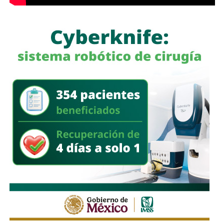
a quienes se les ha explicado el proceso de
regularización.
Asimismo, sostuvo que el incumplimiento de
la empresa
deja a los propios conductores en una situación de
vulnerabilidad,
al no contar con las condiciones legales
previstas por la normativa estatal.
“Es la empresa la que no cumple con lo que las leyes
locales establecen y eso deja a los operadores en estado
de indefensión”, señaló.
Respecto a la llegada de nuevas plataformas digitales al
estado
, Martínez Acosta consideró que la
competencia representa una oportunidad para
mejorar la calidad del servicio de transporte.