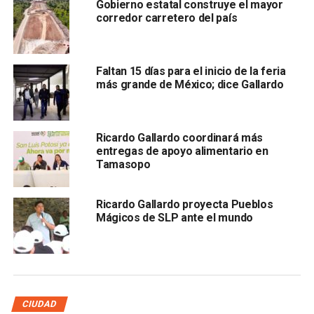
Gobierno estatal construye el mayor
Facebook.
corredor carretero del país
Faltan 15 días para el inicio de la feria
más grande de México; dice Gallardo
Ricardo Gallardo coordinará más
entregas de apoyo alimentario en
El gobernador agradeció a la Fiscalía “por actuar rápido y
Tamasopo
con determinación”, y reiteró que su administración
mantiene
respaldo total a la víctima, su familia y la
Ricardo Gallardo proyecta Pueblos
comunidad universitaria
.
Mágicos de SLP ante el mundo
“Nuestro compromiso como Gobierno es claro: respaldo
total a la persona denunciante, a su familia y a toda nuestra
comunidad universitaria. No están solos. En San Luis
Potosí: cero tolerancia a la violencia de género”, añadió.
CIUDAD