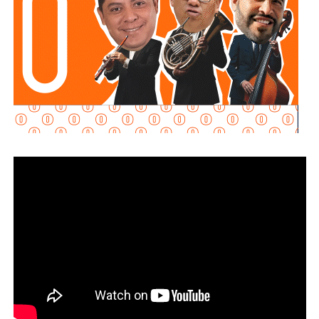
De acuerdo con familiares de la víctima, el vehículo era
conducido por Raúl Reyes, hijo de la diputada local Leticia
Vázquez Hernández, del
Partido del Trabajo
, y del
regidor de Cerritos,
Raúl Reyes Tapia
. La Fiscalía
confirmó el carácter de imputado del joven, aunque la
investigación continúa para esclarecer las circunstancias
del accidente y determinar las responsabilidades
correspondientes.
El padre de la víctima,
Edgar Israel Castro Dávalos
, ha
denunciado presuntas irregularidades en la atención del
caso. Entre ellas, señaló que policías municipales de Villa
Juárez habrían retirado al conductor del hospital sin
practicarle un examen toxicológico y que su nombre no
habría sido incluido en el reporte pericial, pese a que,
según su versión, los agentes conocían a quién pertenecía
el vehículo por las placas.