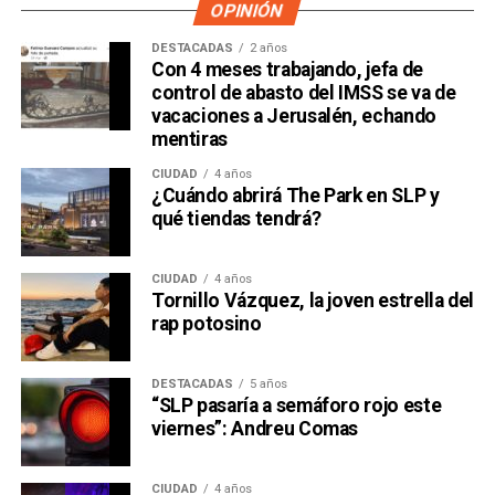
OPINIÓN
DESTACADAS
2 años
Con 4 meses trabajando, jefa de
control de abasto del IMSS se va de
vacaciones a Jerusalén, echando
mentiras
CIUDAD
4 años
¿Cuándo abrirá The Park en SLP y
qué tiendas tendrá?
CIUDAD
4 años
Tornillo Vázquez, la joven estrella del
rap potosino
DESTACADAS
5 años
“SLP pasaría a semáforo rojo este
viernes”: Andreu Comas
CIUDAD
4 años