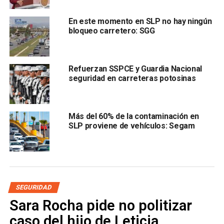
Añadió que
es un problema que se está
incrementando fuertemente en San Luis Potosí
En este momento en SLP no hay ningún
bloqueo carretero: SGG
Refuerzan SSPCE y Guardia Nacional
seguridad en carreteras potosinas
Más del 60% de la contaminación en
, por lo que ya denunciaron la situación ante las distintas
SLP proviene de vehículos: Segam
autoridades gubernamentales para que ataquen de origen
estos hechos.
El consejero comentó que esto hace que muchas
aseguradoras se nieguen a prestarles el servicio, mientras
que
las que sí lo proporcionan, se aprovechan de la
SEGURIDAD
situación para establecer normativas que abusan de
Sara Rocha pide no politizar
los transportistas.
caso del hijo de Leticia