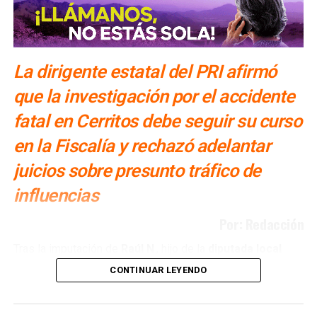
La dirigente estatal del PRI afirmó
que la investigación por el accidente
fatal en Cerritos debe seguir su curso
en la Fiscalía y rechazó adelantar
juicios sobre presunto tráfico de
influencias
Por: Redacción
Tras la imputación de
Raúl N
., hijo de la
diputada local
Leticia Vázquez
, por el accidente ocurrido el
2 de
CONTINUAR LEYENDO
agosto
en la carretera libre Cerritos–Villa Juárez
, la
dirigente estatal del PRI, Sara Rocha
, pidió que el caso
no se convierta en un tema político y que la investigación