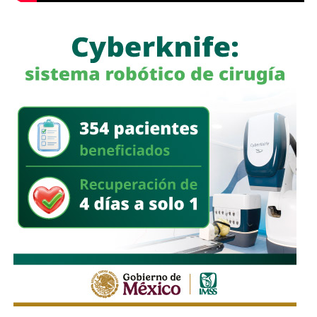
A raíz de estos señalamientos, familiares y amigos de
Lizbeth Saraí han realizado bloqueos en la caseta de
cobro de la supercarretera en Cerritos para exigir que la
investigación se desarrolle
sin privilegios y con
transparencia
.
García Cázares también confirmó que el pasado domingo
fue localizada una
camioneta incendiada relacionada
con la investigación
. La Fiscalía analiza
videograbaciones de cámaras de seguridad para
identificar a la persona que habría abandonado la unidad.
La fiscal no precisó si la camioneta incendiada
corresponde al mismo vehículo involucrado en el