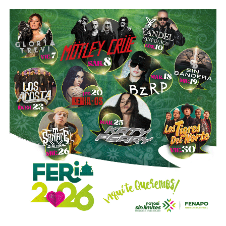
accidente del 2 de agosto.
Por ahora, el expediente continúa en investigación y
no ha
sido judicializado
, por lo que corresponderá a la Fiscalía
reunir los elementos necesarios para determinar si
existen responsabilidades penales y, en su caso, llevar el
asunto ante un juez.
También lee:
Fiscalía indaga a policías municipales en
punto de venta de drogas