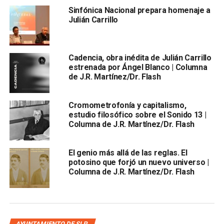
Sinfónica Nacional prepara homenaje a
Julián Carrillo
difusión
de una parte esencial de la
identidad cultural
potosina
, cumpliendo con la instrucción del Gobernador
Cadencia, obra inédita de Julián Carrillo
estrenada por Ángel Blanco | Columna
Ricardo Gallardo Cardona
.
de J.R. Martínez/Dr. Flash
Para asegurar su integridad, toda
intervención
en la
colección será realizada por
personal especializado
, con
Cromometrofonía y capitalismo,
un
registro detallado
de cada proceso.
estudio filosófico sobre el Sonido 13 |
Columna de J.R. Martínez/Dr. Flash
Se extiende una
invitación
al público a conocer esta
importante colección
en el
Centro Cultural Julián
El genio más allá de las reglas. El
Carrillo
, ubicado frente al Jardín de San Francisco, con
potosino que forjó un nuevo universo |
entrada libre
.
Columna de J.R. Martínez/Dr. Flash
ARTÍCULOS RELACIONADOS:
JULIÁN CARRILLO
PATRIMONIO CULTURAL
SONIDO 13
AYUNTAMIENTO DE SLP