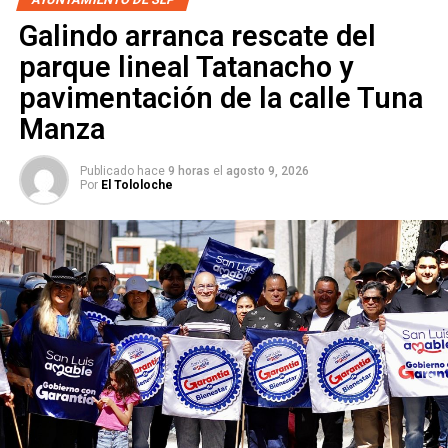
SIGUIENTE
Vero Rodríguez reconoce avances en SLP bajo la
Galindo arranca rescate del
gestión de Enrique Galindo
parque lineal Tatanacho y
NO TE PIERDAS
pavimentación de la calle Tuna
Autoridades confirman fallecimiento de joven
secuestrado en SLP
Manza
Publicado hace
9 horas
el
agosto 9, 2026
Por
El Tololoche