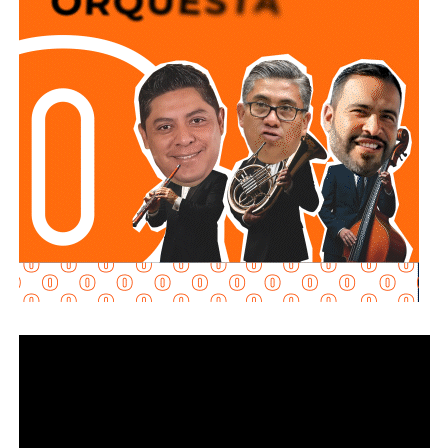
dañado y la liberación segura del gas
, con el fin de
eliminar cualquier ri esgo para las familias.
El funcionario señaló que, una vez concluido el
procedimiento,
el tanque es devuelto a su propietario
para que pueda acudir con la empresa distribuidora y
solicitar su reemplazo por un cilindro en óptimas
condiciones
, además de la reposición del combustible; para tal
propósito, se han sostenido acercamientos con las
compañías proveedoras para fortalecer este mecanismo