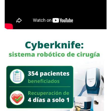
de atención en beneficio de las y los usuarios.
Finalmente, Protección Civil exhortó a la ciudadanía a
revisar de manera periódica el estado de los cilindros,
mangueras, reguladores e instalaciones de gas en sus
viviendas, así como a reportar de inmediato cualquier fuga
o anomalía a las autoridades correspondientes, con el
propósito de prevenir incidentes y salvaguardar la
integridad de las familias de Villa de Pozos.
También lee:
Villa de Pozos lleva su riqueza cultural a la
Fenapo 2026