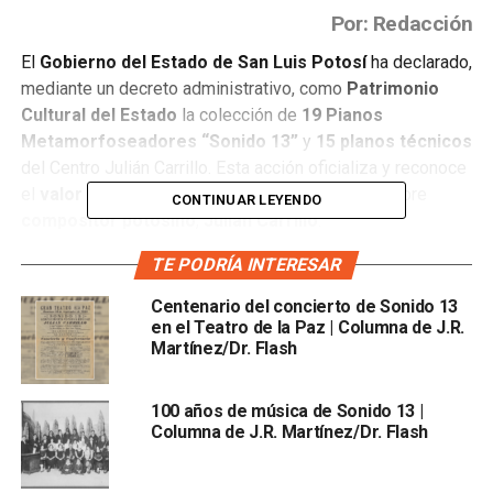
Por: Redacción
El
Gobierno del Estado de San Luis Potosí
ha declarado,
mediante un decreto administrativo, como
Patrimonio
Cultural del Estado
la colección de
19 Pianos
Metamorfoseadores “Sonido 13”
y
15 planos técnicos
del Centro Julián Carrillo. Esta acción oficializa y reconoce
el
valor histórico y artístico
del legado del célebre
CONTINUAR LEYENDO
compositor potosino
,
Julián Carrillo
.
TE PODRÍA INTERESAR
El secretario de Cultura,
Mario García Valdez
, resaltó que
estos
instrumentos únicos
, creados por Carrillo, serán
Centenario del concierto de Sonido 13
preservados
bajo estrictas condiciones de
en el Teatro de la Paz | Columna de J.R.
conservación
. La medida garantiza su
resguardo
y
Martínez/Dr. Flash
promueve la
100 años de música de Sonido 13 |
Columna de J.R. Martínez/Dr. Flash