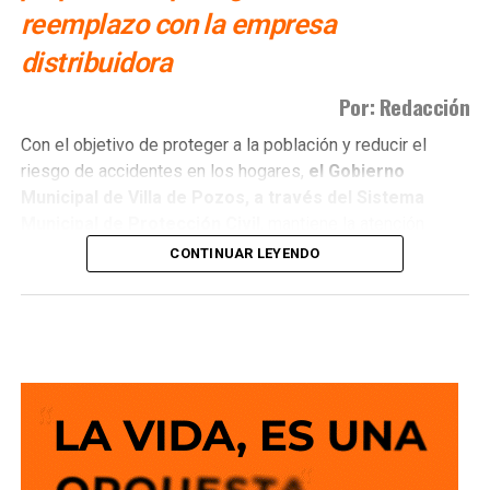
reemplazo con la empresa
distribuidora
Por: Redacción
Con el objetivo de proteger a la población y reducir el
riesgo de accidentes en los hogares,
el Gobierno
Municipal de Villa de Pozos, a través del Sistema
Municipal de Protección Civil
, mantiene la atención
permanente a
reportes por fugas de ga
s, un servicio
CONTINUAR LEYENDO
que registra entre tres y cuatro intervenciones diarias en
distintos sectores del municipio.
El director de Protección Civil,
Miguel Ángel Llanas
Texon,
informó que
la dependencia brinda alrededor de
60 servicios al mes relacionados con fugas de gas.
Al
recibir un reporte, personal operativo y voluntario
debidamente capacitado acude al domicilio
para
controlar la situación mediante el retiro del cilindro