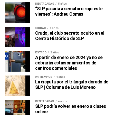
DESTACADAS
5 años
“SLP pasaría a semáforo rojo este
viernes”: Andreu Comas
CIUDAD
4 años
Crudo, el club secreto oculto en el
Centro Histórico de SLP
ESTADO
3 años
A partir de enero de 2024 ya no se
cobrarán estacionamientos de
centros comerciales
#4 TIEMPOS
4 años
La disputa por el triángulo dorado de
SLP | Columna de Luis Moreno
DESTACADAS
4 años
SLP podría volver en enero a clases
online