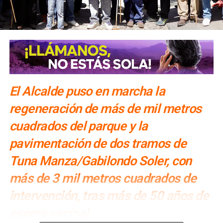
El Alcalde puso en marcha la
regeneración de más de mil metros
cuadrados del parque y la
pavimentación de dos tramos de
Tuna Manza/Gabilondo Soler, con
más de 3 mil metros cuadrados de
intervención, tras más de 50 años de
espera vecinal