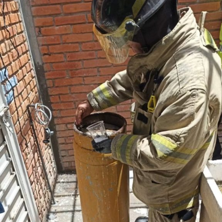
problemática por el desvío de agua residual que afectaba
a más de una docena de viviendas.
En la colonia La Virgen, se colocó una rejilla para el
desfogue ordenado del agua de lluvia, así mismo, en
la colonia Valle de San Isidro, a un costado de la
Unidad Administrativa Municipal, se construyeron dos
rejillas pluviales y
se conectó la línea de drenaje para acabar con
encharcamientos en temporada de lluvias, que afectaba la
movilidad de personas y automóviles en la zona.