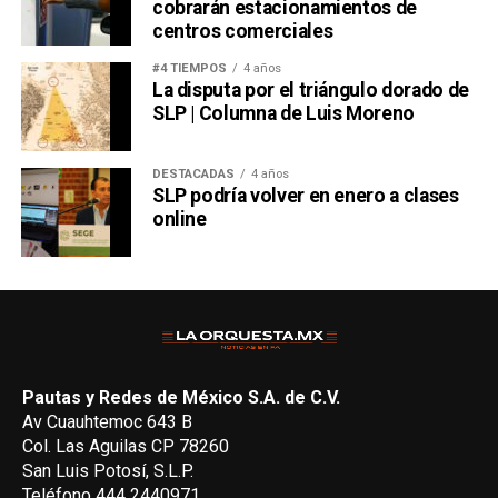
cobrarán estacionamientos de
centros comerciales
#4 TIEMPOS
4 años
La disputa por el triángulo dorado de
SLP | Columna de Luis Moreno
DESTACADAS
4 años
SLP podría volver en enero a clases
online
Pautas y Redes de México S.A. de C.V.
Av Cuauhtemoc 643 B
Col. Las Aguilas CP 78260
San Luis Potosí, S.L.P.
Teléfono 444 2440971