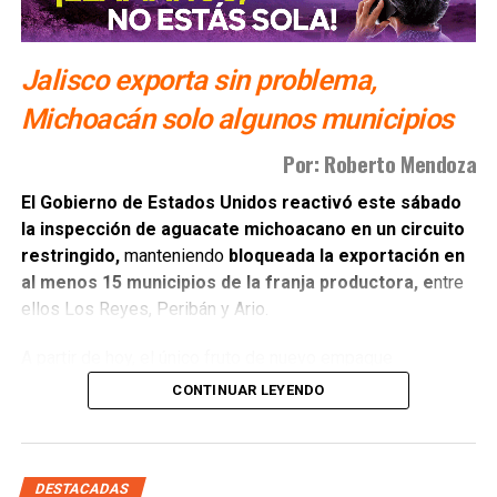
Jalisco exporta sin problema,
Michoacán solo algunos municipios
Por: Roberto Mendoza
El Gobierno de Estados Unidos reactivó este sábado
la inspección de aguacate michoacano en un circuito
restringido,
manteniendo
bloqueada la exportación en
al menos 15 municipios de la franja productora, e
ntre
ellos Los Reyes, Peribán y Ario.
A partir de hoy, el único fruto de nuevo empaque
autorizado para revisión por parte de las autoridades
CONTINUAR LEYENDO
estadounidenses es el originario d
e Tancítaro,
Tacámbaro, Uruapan y el corredor geográfico
ubicado entre Morelia y Pátzcuaro.
DESTACADAS