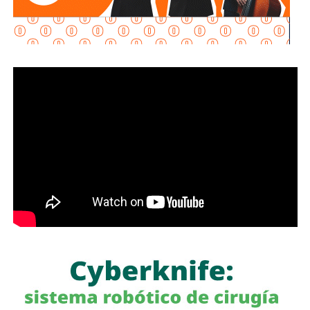
mercado (…) quien comercializa gasolina, diésel, la
canasta PACIC, el jitomate, acuerda este esquema que nos
permite disminuir los precios. Es un esfuerzo muy
importante”, explicó.
La presidenta reconoció que existen variaciones
estacionales que pueden afectar los precios de frutas y
verduras según la temporada, pero afirmó que, sin el
PACIC ni el acuerdo de combustibles, “la inflación estaría
por lo menos al doble”.
También lee:
Fiscalía indaga a policías municipales en
punto de venta de drogas