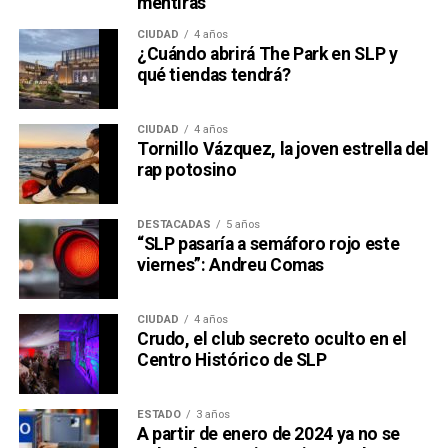
mentiras
CIUDAD
4 años
¿Cuándo abrirá The Park en SLP y
qué tiendas tendrá?
CIUDAD
4 años
Tornillo Vázquez, la joven estrella del
rap potosino
DESTACADAS
5 años
“SLP pasaría a semáforo rojo este
viernes”: Andreu Comas
CIUDAD
4 años
Crudo, el club secreto oculto en el
Centro Histórico de SLP
ESTADO
3 años
A partir de enero de 2024 ya no se