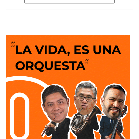
voluntarios del
Paquete Contra la Inflación y la Carestía
(PACIC)
, que mantiene en
910 pesos
el costo de una canasta básica de 24 productos, así como
al acuerdo para mantener el precio de la gasolina Magna
en
24 pesos
por litro y el diésel en
27 pesos
por litro.
Mencionó además que el Gobierno de México trabaja en la
reducción del
Impuesto Especial sobre Producción y
Servicios (IEPS)
.
“Son acuerdos voluntarios que nos permiten ordenar el