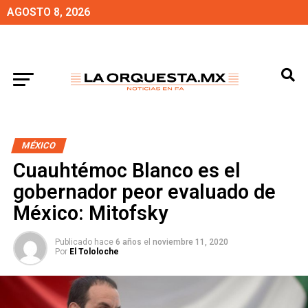
AGOSTO 8, 2026
MÉXICO
Cuauhtémoc Blanco es el
gobernador peor evaluado de
México: Mitofsky
Publicado hace
6 años
el
noviembre 11, 2020
Por
El Tololoche