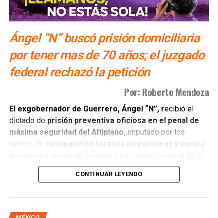
mediados de la semana. Mientras tanto, el aguacate
proveniente del estado de Jalisco se procesa y exporta
hacia territorio estadounidense con normalidad, ya que
Ángel “N” buscó prisión domiciliaria
dicha entidad no estuvo involucrada en la alerta que
por tener mas de 70 años; el juzgado
provocó la pausa de las operaciones.
federal rechazó la petición
También lee:
Ingresa ex gobernador de Guerrero al penal
Por: Roberto Mendoza
del Altiplano
El exgobernador de Guerrero, Ángel “N”, r
ecibió el
dictado de
prisión preventiva oficiosa en el penal de
máxima seguridad del Altiplano,
imputado por los
delitos de
desaparición forzada de personas y contra
la administración de justicia
.
La Fiscalía General de la
República (FGR)
sustentó la acusación señalando la
CONTINUAR LEYENDO
instrucción directa para desaparecer los videos del
Palacio de Justicia de Iguala.
Durante la audiencia inicial, el imputado ingresó a la
MÉXICO