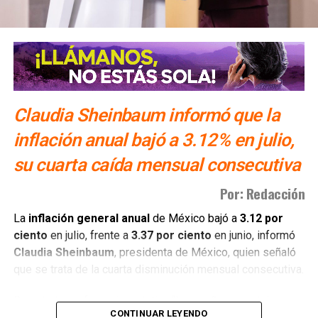
El equipo legal del exgobernador se acogió a la duplicidad
del término constitucional, por lo que la resolución sobre
su vinculación a proceso se definirá la próxima semana. En
su intervención frente a la autoridad judicial, el
exmandatario estatal manifestó su postura ante los
Claudia Sheinbaum informó que la
señalamientos del Ministerio Público de la Federación:
“
Ayer fui detenido a las 10 de la mañana después de
inflación anual bajó a 3.12% en julio,
12 años de la desaparición de los normalistas… Nunca
su cuarta caída mensual consecutiva
me he escondido
“.
Por: Redacción
También lee:
Detienen al ex gobernador Angel Aguirre por
caso Ayotzinapa
La
inflación general anual
de México bajó a
3.12 por
ciento
en julio, frente a
3.37 por ciento
en junio, informó
Claudia Sheinbaum
, presidenta de México, quien señaló
que se trata de la cuarta disminución mensual consecutiva.
Durante la conferencia matutina “Las mañaneras del
CONTINUAR LEYENDO
pueblo”, Sheinbaum atribuyó la baja a los acuerdos