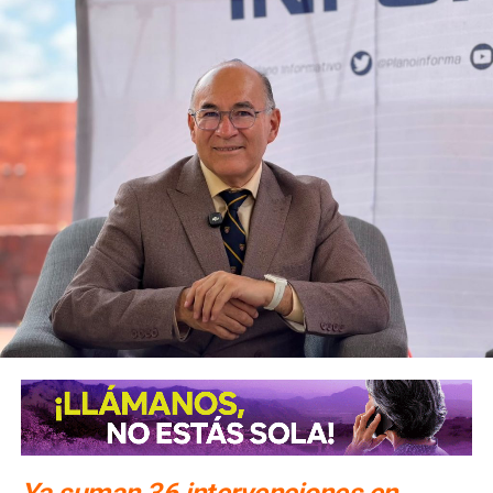
Esta iniciativa, que llev
a la Coordinación de Cultura del
Agua de Interapas
tiene como objetivo, formar
replicadores del cuidado del agua dentro de la comunidad.
La invitación para visitar el Musag continúa abierta para
escuelas, universidades, asociaciones y grupos
organizados.
Para agendar una visita, se puede llamar a Acuatel al 444-
123-64-00 o bien contactar a través de las redes oficiales
de Interapas. Crece interés por conocer el museo del
Agua.
También lee:
Interapas va por más plantas de tratamiento
ARTÍCULOS RELACIONADOS:
MUSEO DEL AGUA DE INTERAPAS
Ya suman 36 intervenciones en