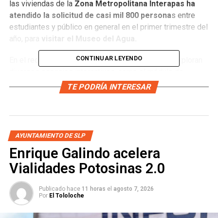
las viviendas de la
Zona Metropolitana Interapas ha
atendido la solicitud de casi mil 800 persona
s entre
estudiantes y público en general en el primer trimestre del
año, para
visitar el Museo del Agua.
CONTINUAR LEYENDO
En el recorrido por el museo las y los visitantes exploran
diversos espacios interactivos, como el módulo de
simulación de ducha, diseñado para reflexionar sobre el
TE PODRÍA INTERESAR
consumo responsable y la huella hídrica que generamos
en nuestras actividades diarias.
En la planta potabilizadora “
Los Filtros” los asistentes
AYUNTAMIENTO DE SLP
conocen el proceso de potabilización del agua y el
Enrique Galindo acelera
recorrido que hace el agua para llegar a las viviendas.
Vialidades Potosinas 2.0
Publicado hace
11 horas
el
agosto 7, 2026
Por
El Tololoche