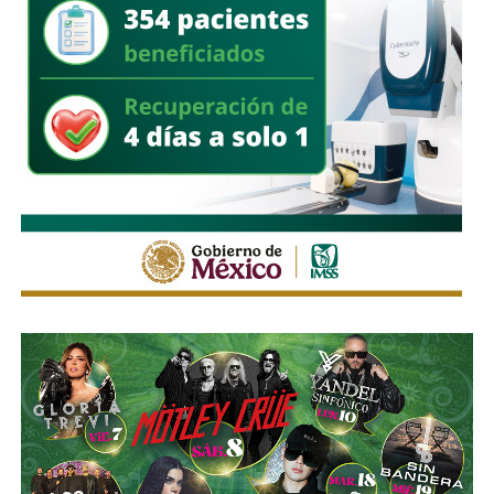
La fiscal señaló que, al momento de su declaración, no
había tenido contacto con
Villa Gutiérrez
ni con el
alcalde
Enrique Galindo Ceballos
sobre el caso.
También lee:
Fiscalía indaga a policías municipales en
punto de venta de drogas