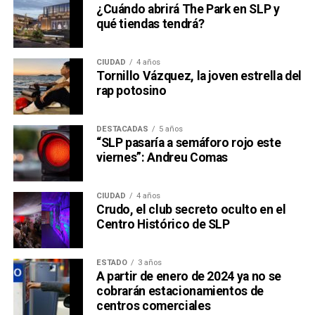
¿Cuándo abrirá The Park en SLP y
qué tiendas tendrá?
CIUDAD
4 años
Tornillo Vázquez, la joven estrella del
rap potosino
DESTACADAS
5 años
“SLP pasaría a semáforo rojo este
viernes”: Andreu Comas
CIUDAD
4 años
Crudo, el club secreto oculto en el
Centro Histórico de SLP
ESTADO
3 años
A partir de enero de 2024 ya no se
cobrarán estacionamientos de
centros comerciales