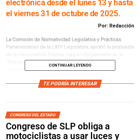
electrónica desde el lunes 13 y hasta
el viernes 31 de octubre de 2025.
Por: Redacción
La Comisión de Normatividad Legislativa y Prácticas
Parlamentarias de la LXIV Legislatura, aprobó la propuesta
de la Convocatoria Pública, para el otorgamiento de la
“Presea al Mérito Plan de San Luis 2025”
, para
CONTINUAR LEYENDO
reconocer al mérito ciudadano.
TE PODRÍA INTERESAR
El presidente de la
Comisión de Normatividad
Legislativa y Prácticas Parlamentarias, diputado Luis
Felipe Castro
Barrón, informó que se convoca a las y los
CONGRESO DEL ESTADO
ciudadanos para que presenten propuestas de la persona
Congreso de SLP obliga a
potosina (en vida o post-mortem), que a través de su obra
motociclistas a usar luces y
intelectual, política, y social, o por sus actos cívicos y