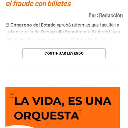
el fraude con billetes
Por: Redacción
Con esta iniciativa se busca establecer que comete el
delito de incumplimiento de las obligaciones de
El
Congreso del Estado
aprobó reformas que facultan a
asistencia familiar quien se coloque intencionalmente en
la
Secretaría de Desarrollo Económico (Sedeco)
para
estado de insolvencia con el propósito de eludir el
capacitar a los comercios y al sector productivo de San
cumplimiento de las obligaciones alimentarias
Luis Potosí en la detección de
billetes y monedas
establecidas por la ley.
falsos
.
CONTINUAR LEYENDO
El pleno de la
LXIV Legislatura
modificó la
Ley Orgánica
de la Administración Pública
y la
Ley para el
Desarrollo Económico Sustentable y la
Competitividad del Estado
. Las reformas fueron
La legislación establecerá que, salvo prueba en contrario,
impulsadas por el diputado
José Roberto García
se presumirá dicha intención cuando el deudor, sin causa
Castillo
.
justificada, renuncie a su empleo o solicite licencia sin
goce de sueldo, cuando este constituya su único o
La nueva atribución permite a la dependencia coordinar
principal medio para obtener ingresos.
acciones de prevención, capacitación y seguimiento
técnico frente al fraude monetario, con el propósito de