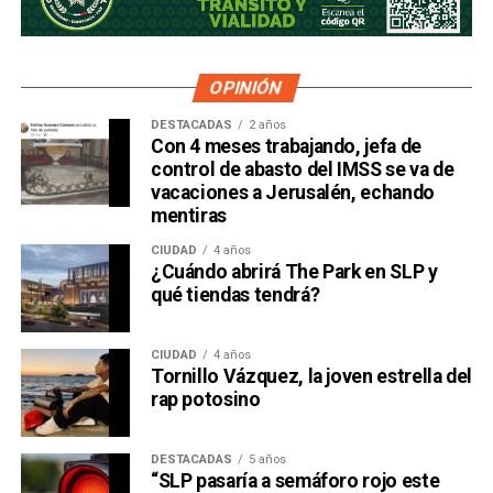
OPINIÓN
DESTACADAS
2 años
Con 4 meses trabajando, jefa de
control de abasto del IMSS se va de
vacaciones a Jerusalén, echando
mentiras
CIUDAD
4 años
¿Cuándo abrirá The Park en SLP y
qué tiendas tendrá?
CIUDAD
4 años
Tornillo Vázquez, la joven estrella del
rap potosino
DESTACADAS
5 años
“SLP pasaría a semáforo rojo este