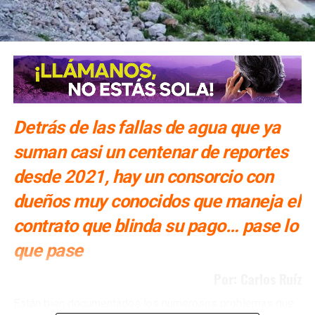
Detrás de las fallas de agua que ya
suman casi un centenar de reportes
desde 2021, hay un consorcio con
dueños muy conocidos que maneja el
contrato que blinda su pago… pase lo
que pase
Por: Carlos Ruíz
Están bien documentados los numerosos problemas que