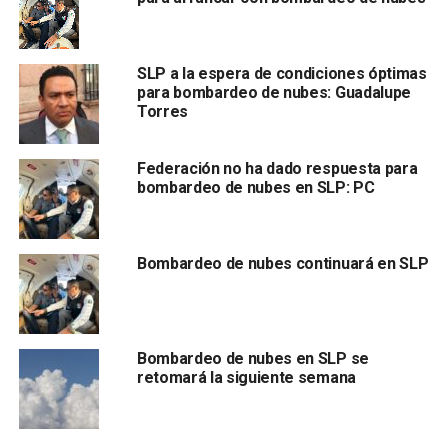
Fernández, El Naranjo,
pero también llegamos a la zona
altiplano en Villa de Arista, Ahualulco y Guadalcázar,
pero en la zona centro no se pudo”.
SLP a la espera de condiciones óptimas
para bombardeo de nubes: Guadalupe
Torres
Federación no ha dado respuesta para
bombardeo de nubes en SLP: PC
Bombardeo de nubes continuará en SLP
Ordaz Flores aseguró que pese a que ayer hubo
bastantes nubes no tenían las condiciones para ser
estimuladas y que se disiparon rápidamente
, sin
embargo apuntó que todo está listo para que se haga la
Bombardeo de nubes en SLP se
siembra de nubes.
retomará la siguiente semana
El funcionario estatal detalló que le están solicitando a los
58 municipios que
revisen las condiciones de sus