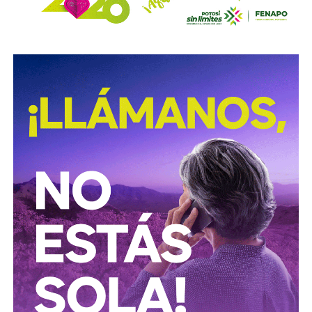
David Martínez es apodado coloquialmente como “
El
Fantasma de Wall Street
”, y ha adquirido un poder
inmenso en Latinoamérica, especialmente en Argentina,
donde ha servido como negociador para la deuda nacional
y en 2017, fue considerado por Forbes como el hombre
más rico de dicho país. El regiomontano tiene un historial
documentado de tomar control de empresas en
dificultades financieras a partir de deuda: lo hizo con la
textilera CYDSA en los años 90, con la vidriera Vitro entre
2009 y 2012, y con las ya mencionadas Empresas ICA
desde 2016.