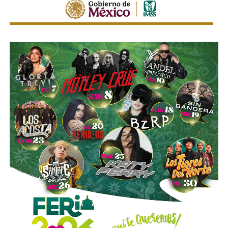
que lo convertiría en el mayor accionista individual de
la compañía.
Esa conversión todavía no ocurre: se proyecta para 2027.
Azcárraga ha reducido considerablemente sus acciones
de la compañía, aunque conserva (vía un fideicomiso
familiar y una clase especial de acciones) el control formal
del voto de la empresa, independientemente de cuánto
capital tenga cada quien. En resumidas cuentas, aunque
Emilio Azcárraga tiene el poder de decisión
,
el mismo
financiero que reparte el control de El Realito con los
dos hombres más poderosos de Televisa está, al
mismo tiempo, camino a convertirse en el mayor
dueño accionario de la propia televisora.