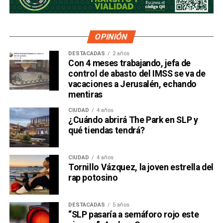
OPINIÓN
DESTACADAS
2 años
Con 4 meses trabajando, jefa de
control de abasto del IMSS se va de
vacaciones a Jerusalén, echando
mentiras
CIUDAD
4 años
¿Cuándo abrirá The Park en SLP y
qué tiendas tendrá?
CIUDAD
4 años
Tornillo Vázquez, la joven estrella del
rap potosino
DESTACADAS
5 años
“SLP pasaría a semáforo rojo este