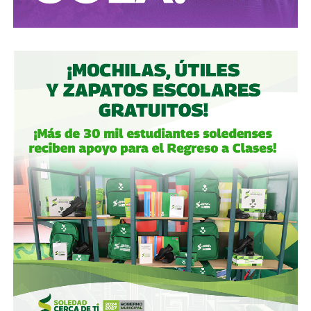
Algo similar realizó en 2020 con
Grupo Aeroportuario
del Centro Norte
(OMA), el operador de, entre otros, el
Aeropuerto Ponciano Arriaga de la capital potosina.
Fintech compró primero acciones especiales que
garantizaban el control de la aeroportuaria y luego
concretó una oferta pública con la que en julio de 2021,
alcanzó el 30.1% de participación económica, suficiente
para mantener el control hasta que lo vendieron a la
francesa Vinci Airports en 2022 (El Economista, dic. 2020
y jul. 2021; Folleto Informativo Definitivo, Bolsa Mexicana
de Valores, may. 2021).
Si bien todos estos empresarios se han aliado en otras
ocasiones (
en 2017 ganaron la licitación para construir
el ahora cancelado Aeropuerto de Texcoco
),
cuando
se otorgó la concesión para la administración de El
Realito, ni Slim ni Martínez ni los copresidentes de
Televisa tenían sus actuales injerencias en Aquos
, por
lo que se podría decir que ésta fue heredada, y acabó