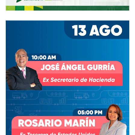
dejando el control de la presa en las manos de cuatro de
los hombres más poderosos del país.
Desde entonces,
al menos tres intentos de rescindir o
modificar el contrato se han hecho sin haber
prosperado
: en agosto de 2018, la Comisión Estatal del
Agua abrió un expediente que no avanzó pese a 350 mil
afectados y una queja de oficio de la Comisión Estatal de
Derechos Humanos; en abril de 2023, el entonces
presidente
Andrés Manuel López Obrador
respondió a
una petición del gobernador Ricardo Gallardo Cardona con
un “a lo mejor se lo cambiamos” que no derivó en ningún
trámite documentado; y desde 2025, la Comisión Nacional
del Agua asegura estar “evaluando” el retiro de la
concesión, hasta el momento, sin resolución.
También lee:
Diputada pide poner un alto a la empresa de
El Realito